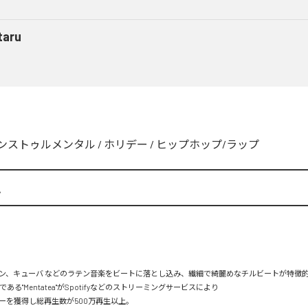
taru
ンストゥルメンタル
/
ホリデー
/
ヒップホップ/ラップ
A
ン、キューバ などのラテン音楽をビートに落とし込み、繊細で綺麗めなチルビートが特徴的。
mである"Mentatea"がSpotifyなどのストリーミングサービスにより

を獲得し総再生数が500万再生以上。
