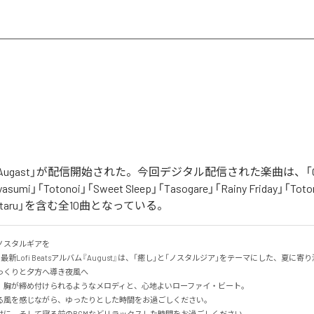
「Augast」が配信開始された。今回デジタル配信された楽曲は、「Oran
asumi」「Totonoi」「Sweet Sleep」「Tasogare」「Rainy Friday」「Toton
「Hotaru」を含む全10曲となっている。
スタルギアを

る最新Lofi Beatsアルバム『August』は、「癒し」と「ノスタルジア」をテーマにした、夏に寄り添
くりと夕方へ導き夜風へ

、胸が締め付けられるようなメロディと、心地よいローファイ・ビート。

る風を感じながら、ゆったりとした時間をお過ごしください。

供に、そして寝る前のBGMなどリラックスした時間をお過ごしください