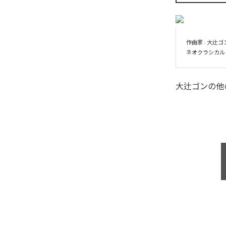
作曲家 : 大辻ゴ
ネオクラシカル・
大辻ゴン
の他