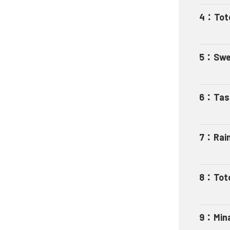
4
：
Tot
5
：
Swe
6
：
Tas
7
：
Rai
8
：
Tot
9
：
Min