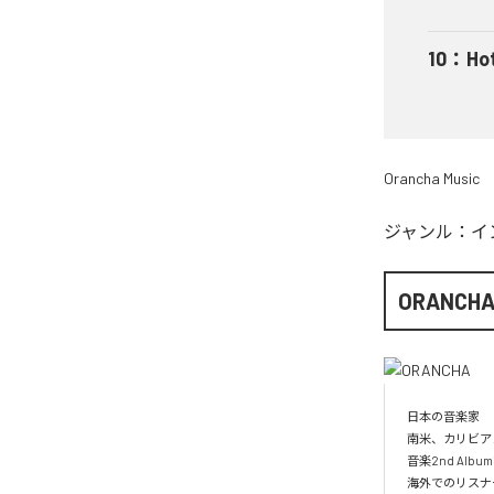
10
：
Ho
Orancha Music
ジャンル：
イ
ORANCH
日本の音楽家

南米、カリビア
音楽2nd Albu
海外でのリスナー