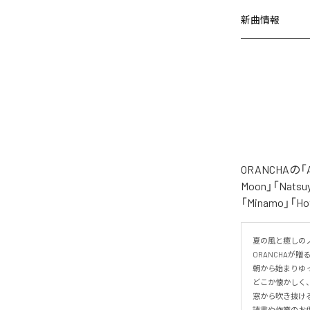
新曲情報
ORANCHAの
Moon」「Natsuy
「Minamo」
夏の風と癒しのノ
ORANCHAが贈
朝から始まりゆっ
どこか懐かしく
窓から吹き抜け
読書や作業のお