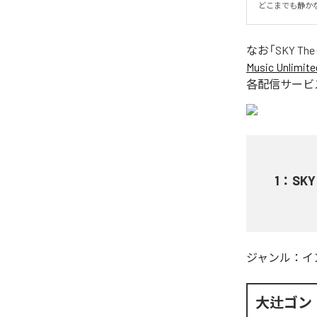
どこまでも静か
なお「
SKY The 
Music Unlimite
各配信サービ
1
：
SKY 
ジャンル：
イ
大辻ゴン