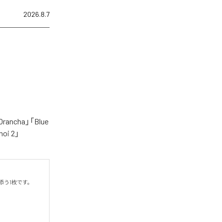
2026.8.7
cha」「Blue
oi 2」
う1枚です。
