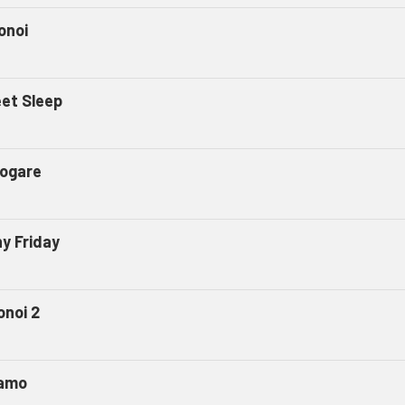
onoi
et Sleep
ogare
ny Friday
onoi 2
amo