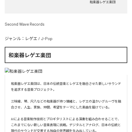
和楽器レゲエ楽団
Second Wave Records
ジャンル：
レゲエ
/
J-Pop
和楽器レゲエ楽団
和楽器レゲエ楽団は、日本の伝統音楽とレゲエを融合させた新しいサウンド
を追求する音楽プロジェクト。

三味線、琴、尺八などの和楽器が持つ情緒と、レゲエの温かいグルーヴを融
合させ、人生、家族、仲間、希望をテーマにした楽曲を届けている。

AIによる音楽制作技術とプロギタリストによる演奏を組み合わせることで、
これまでにない新しい音楽表現に挑戦。デジタルとアナログ、日本の伝統と
現代のサウンドが交差する独自の世界観を生み出している。
