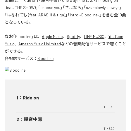
楽曲は、「Ride on」「爆音中毒」「One way」「はじまる」「Going on
(feat. THE SHOW)」「choose you」「さよなら」「szk ~slowly slowly~」
「はなれても (feat. ARASHI & tiga)」「Intro ~Bloodline~」を含む全10曲
となっている。
なお「
Bloodline
」は、
Apple Music
、
Spotify
、
LINE MUSIC
、
YouTube
Music
、
Amazon Music Unlimited
などの音楽配信サービスで聴くこと
ができる。
各配信サービス：
Bloodline
1
：
Ride on
T-HEAD
2
：
爆音中毒
T-HEAD