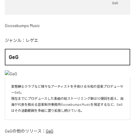
GeG
Goosebumps Music
ジャンル：
レゲエ
GeG
変態紳士クラブなど様々なアーティストを手掛ける令和の音楽プロデューサ
ーGeG。

現在までにプロデュースした楽曲の総ストーリミング数は10億回を超え、自
身が代表を務める音楽制作事務所Goosebumps Musicを発足するなど、GeG
はその活動範囲を多岐に渡り拡張し続けている。
GeG
の他のリリース：
GeG