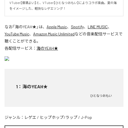
VTuber【御酒よい】と、VTuber【ひとなつおもい】によりコラボ楽曲。夏の海
をイメージした、軽快なレゲエソング！
なお「
海のYEAH★
」は、
Apple Music
、
Spotify
、
LINE MUSIC
、
YouTube Music
、
Amazon Music Unlimited
などの音楽配信サービスで
聴くことができる。
各配信サービス：
海のYEAH★
1
：
海のYEAH★
ひとなつおもい
ジャンル：
レゲエ
/
ヒップホップ/ラップ
/
J-Pop