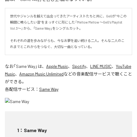
世代やジャンルを越えて出会ってきたアーティストたちと共に、GeGが“今この
瞬間に鳴らしたい音”をまっすぐに形にした『Mellow Mellow ～GeG’s Playlist 
Vol.3～』から、「Same Way」をシングルカット。

それぞれの道を歩みながらも、今なお夢を追い続ける二人。そんな二人のこ
れまでとこれからをつなぐ、大切な一曲となっている。
なお「
Same Way
」は、
Apple Music
、
Spotify
、
LINE MUSIC
、
YouTube
Music
、
Amazon Music Unlimited
などの音楽配信サービスで聴くこと
ができる。
各配信サービス：
Same Way
1
：
Same Way