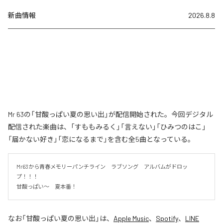
新曲情報
2026.8.8
Mr 63の「甘酸っぱい夏の思い出」が配信開始された。今回デジタル
配信された楽曲は、「すももみるく」「言えない」「ひみつのはこ」
「届かない好き」「恋になるまで」を含む全5曲となっている。
Mr63から青春メモリーパンチライン　ラブソング　アルバムがドロッ
プ！！！

甘酸っぱい〜　夏本番！
なお「
甘酸っぱい夏の思い出
」は、
Apple Music
、
Spotify
、
LINE