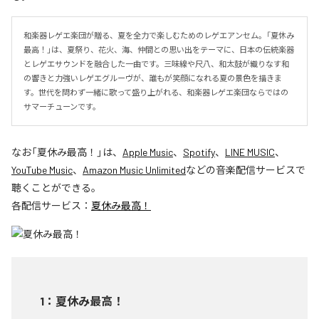
和楽器レゲエ楽団が贈る、夏を全力で楽しむためのレゲエアンセム。「夏休み
最高！」は、夏祭り、花火、海、仲間との思い出をテーマに、日本の伝統楽器
とレゲエサウンドを融合した一曲です。三味線や尺八、和太鼓が織りなす和
の響きと力強いレゲエグルーヴが、誰もが笑顔になれる夏の景色を描きま
す。世代を問わず一緒に歌って盛り上がれる、和楽器レゲエ楽団ならではの
サマーチューンです。
なお「
夏休み最高！
」は、
Apple Music
、
Spotify
、
LINE MUSIC
、
YouTube Music
、
Amazon Music Unlimited
などの音楽配信サービスで
聴くことができる。
各配信サービス：
夏休み最高！
1
：
夏休み最高！