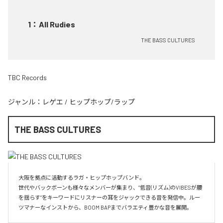
1
：
All Rudies
THE BASS CULTURES
TBC Records
ジャンル：
レゲエ
/
ヒップホップ/ラップ
THE BASS CULTURES
大阪を拠点に活動するラガ・ヒップホップバンド。

世代やバックボーンも様々なメンバーが集まり、”低音(リズム)のVIBESが腰
を揺らす”をキーワードにリスナーの耳をジャックできる音を発信中。ルー
ツマナーなインストから、BOOM BAPまでバラエティ豊かな音を展開。