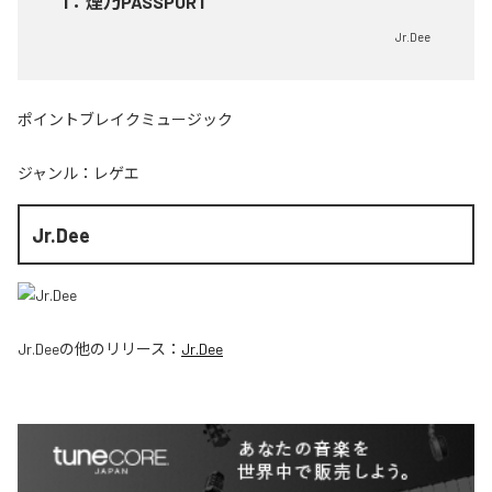
1
：
煙乃PASSPORT
Jr.Dee
ポイントブレイクミュージック
ジャンル：
レゲエ
Jr.Dee
Jr.Dee
の他のリリース：
Jr.Dee