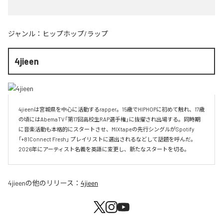
ジャンル：
ヒップホップ/ラップ
4jieen
4jieenは宮城県を中心に活動するrapper。15歳でHIPHOPに初めて触れ、17歳
の頃にはAbemaTV「第17回高校生RAP選手権」に抜擢され出場する。同時期
に音楽活動も本格的にスタートさせ、MIXtapeの先行シングルがSpotify 
「+81Connect Fresh」 プレイリストに選出されるなどして話題を呼んだ。
2026年にアーティスト名義を英語に変更し、新たなスタートを切る。
4jieen
の他のリリース：
4jieen