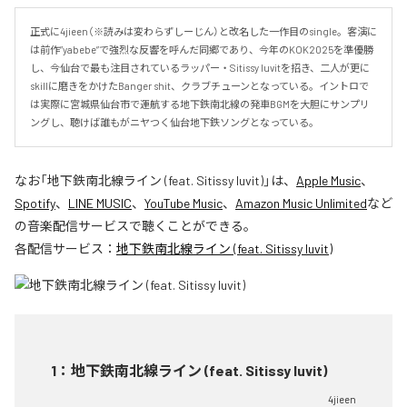
正式に4jieen（※読みは変わらずしーじん）と改名した一作目のsingle。客演に
は前作”yabebe”で強烈な反響を呼んだ同郷であり、今年のKOK2025を準優勝
し、今仙台で最も注目されているラッパー・Sitissy luvitを招き、二人が更に
skillに磨きをかけたBanger shit、クラブチューンとなっている。イントロで
は実際に宮城県仙台市で運航する地下鉄南北線の発車BGMを大胆にサンプリ
ングし、聴けば誰もがニヤつく仙台地下鉄ソングとなっている。
なお「
地下鉄南北線ライン (feat. Sitissy luvit)
」は、
Apple Music
、
Spotify
、
LINE MUSIC
、
YouTube Music
、
Amazon Music Unlimited
など
の音楽配信サービスで聴くことができる。
各配信サービス：
地下鉄南北線ライン (feat. Sitissy luvit)
1
：
地下鉄南北線ライン (feat. Sitissy luvit)
4jieen