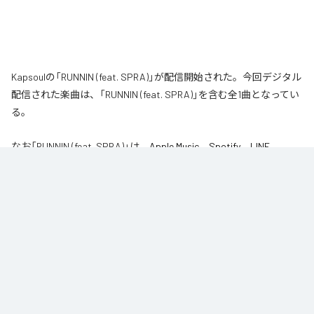
Kapsoulの「RUNNIN (feat. SPRA)」が配信開始された。今回デジタル
配信された楽曲は、「RUNNIN (feat. SPRA)」を含む全1曲となってい
る。
なお「
RUNNIN (feat. SPRA)
」は、
Apple Music
、
Spotify
、
LINE
MUSIC
、
YouTube Music
、
Amazon Music Unlimited
などの音楽配信サ
ービスで聴くことができる。
各配信サービス：
RUNNIN (feat. SPRA)
1
：
RUNNIN (feat. SPRA)