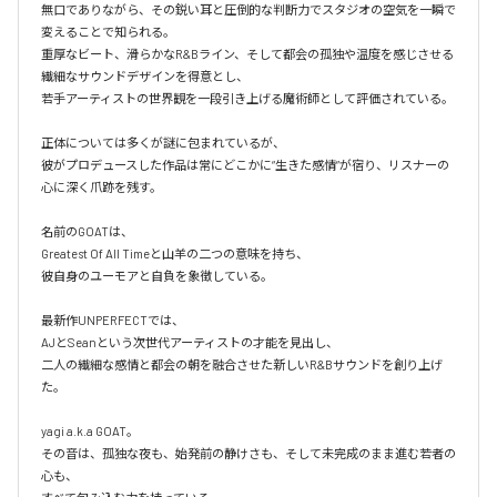
無口でありながら、その鋭い耳と圧倒的な判断力でスタジオの空気を一瞬で
変えることで知られる。

重厚なビート、滑らかなR&Bライン、そして都会の孤独や温度を感じさせる
繊細なサウンドデザインを得意とし、

若手アーティストの世界観を一段引き上げる魔術師として評価されている。

正体については多くが謎に包まれているが、

彼がプロデュースした作品は常にどこかに“生きた感情”が宿り、リスナーの
心に深く爪跡を残す。

名前のGOATは、

Greatest Of All Timeと山羊の二つの意味を持ち、

彼自身のユーモアと自負を象徴している。

最新作UNPERFECTでは、

AJとSeanという次世代アーティストの才能を見出し、

二人の繊細な感情と都会の朝を融合させた新しいR&Bサウンドを創り上げ
た。

yagi a.k.a GOAT。

その音は、孤独な夜も、始発前の静けさも、そして未完成のまま進む若者の
心も、
