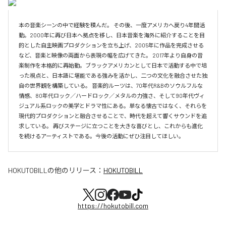
本の音楽シーンの中で経験を積んだ。 その後、一度アメリカへ戻り4年間活
動。2000年に再び日本へ拠点を移し、日本音楽を海外に紹介することを目
的とした自主映画プロダクションを立ち上げ、2005年に作品を完成させる
など、音楽と映像の両面から表現の幅を広げてきた。 2017年より自身の音
楽制作を本格的に再始動。ブラックアメリカンとして日本で活動する中で培
った視点と、日本語に堪能である強みを活かし、二つの文化を融合させた独
自の世界観を構築している。 音楽的ルーツは、70年代R&Bのソウルフルな
情感、80年代ロック／ハードロック／メタルの力強さ、そして90年代ヴィ
ジュアル系ロックの美学とドラマ性にある。単なる懐古ではなく、それらを
現代的プロダクションと融合させることで、時代を超えて響くサウンドを追
求している。 再びステージに立つことを大きな喜びとし、これからも進化
を続けるアーティストである。今後の活動にぜひ注目してほしい。
HOKUTOBILL
の他のリリース：
HOKUTOBILL
https://hokutobill.com