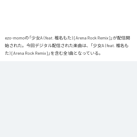
ezo-momoの「少女A (feat. 椎名もた) [Arena Rock Remix]」が配信開
始された。今回デジタル配信された楽曲は、「少女A (feat. 椎名も
た) [Arena Rock Remix]」を含む全1曲となっている。
椎名もた「少女A」を、壮大なアリーナロックへ再構築した 「Arena Rock 
Remix」。

繊細で静かな歌い出しから、幾重にも重なるギター、力強いベースとライブ
ドラム、感情的なキーボードが一気に広がる爆発的なサビへ。

心音や一瞬の静寂、観客の手拍子とシンガロングを交えながら、原曲に宿る
孤独と心の揺れを、大観衆と分かち合う希望のエネルギーへと昇華しまし
た。

夜空まで届くような歌声と、切なさの先にある解放を描いた、ezo-momoに