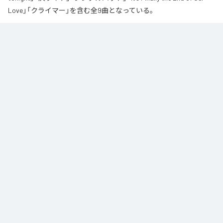
Love」「クライマー」を含む全9曲となっている。
なお「
∞
」は、
Apple Music
、
Spotify
、
LINE MUSIC
、
YouTube Music
、
Amazon Music Unlimited
などの音楽配信サービスで聴くことができ
る。
各配信サービス：
∞
1
：
AI
高瀬統也
2
：
Say you love me
高瀬統也
3
：
いつ言う？