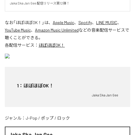
Jaka Ska Jan Gee 配信リリース第12弾！
なお「
ほぼほぼOK！
」は、
Apple Music
、
Spotify
、
LINE MUSIC
、
YouTube Music
、
Amazon Music Unlimited
などの音楽配信サービスで
聴くことができる。
各配信サービス：
ほぼほぼOK！
1
：
ほぼほぼOK！
Jaka Ska Jan Gee
ジャンル：
J-Pop
/
ポップ
/
ロック
Jaka Ska Jan Gee