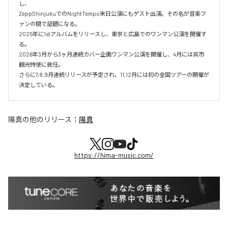
し、‌

ZeppShinjukuでのNightTempo来日公演にもゲスト出演。その名が音楽フ
ァンの間で話題になる。‌

2025年に1stアルバムをリリースし、東京と広島でのワンマン公演を開催す
る。

2026年3月から3ヶ月連続カバー企画ワンマン公演を開催し、4月には呉市
観光特使に就任。

さらに7,8,9月連続リリースが予定され、11,12月には初の全国ツアーの開催が
決定している。
陽真
の他のリリース：
陽真
https://hima-music.com/