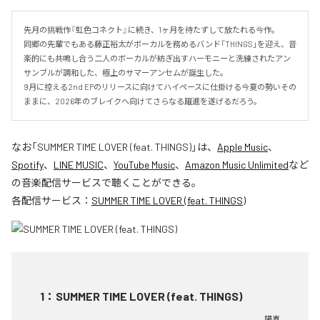
先月の挑戦作『虹色コネクト』に続き、1ヶ月を待たずして放たれる今作。

同郷の先輩でもある藤正裕太がボーカルを務めるバンド「THINGS」を迎え、音
楽的にも共鳴し合う二人のボーカルが紡ぎ出すハーモニーと洗練されたアン
サンブルが調和した、極上のサマーアンセムが誕生した。

9月に控える2nd EPのリリースに向けてハイペースに仕掛ける今夏の勢いその
ままに、2026年のブレイクへ向けてさらなる躍進を遂げるだろう。
なお「
SUMMER TIME LOVER (feat. THINGS)
」は、
Apple Music
、
Spotify
、
LINE MUSIC
、
YouTube Music
、
Amazon Music Unlimited
など
の音楽配信サービスで聴くことができる。
各配信サービス：
SUMMER TIME LOVER (feat. THINGS)
1
：
SUMMER TIME LOVER (feat. THINGS)
陽真