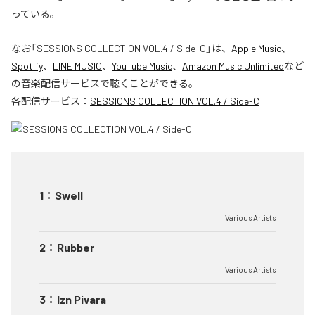
っている。
なお「
SESSIONS COLLECTION VOL.4 / Side-C
」は、
Apple Music
、
Spotify
、
LINE MUSIC
、
YouTube Music
、
Amazon Music Unlimited
など
の音楽配信サービスで聴くことができる。
各配信サービス：
SESSIONS COLLECTION VOL.4 / Side-C
1
：
Swell
Various Artists
2
：
Rubber
Various Artists
3
：
Izn Pivara