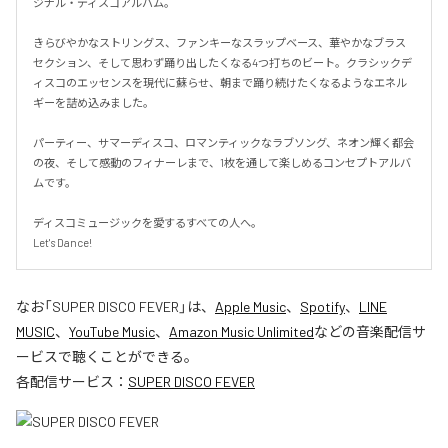
ジナル・ディスコアルバム。

きらびやかなストリングス、ファンキーなスラップベース、華やかなブラス
セクション、そして思わず踊り出したくなる4つ打ちのビート。クラシックデ
ィスコのエッセンスを現代に蘇らせ、朝まで踊り続けたくなるようなエネル
ギーを詰め込みました。

パーティー、サマーディスコ、ロマンティックなラブソング、ネオン輝く都会
の夜、そして感動のフィナーレまで、1枚を通して楽しめるコンセプトアルバ
ムです。

ディスコミュージックを愛するすべての人へ。

Let's Dance!
なお「
SUPER DISCO FEVER
」は、
Apple Music
、
Spotify
、
LINE
MUSIC
、
YouTube Music
、
Amazon Music Unlimited
などの音楽配信サ
ービスで聴くことができる。
各配信サービス：
SUPER DISCO FEVER