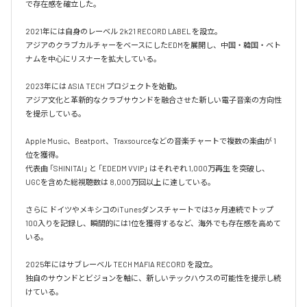
で存在感を確立した。

2021年には自身のレーベル 2k21 RECORD LABEL を設立。

アジアのクラブカルチャーをベースにしたEDMを展開し、中国・韓国・ベト
ナムを中心にリスナーを拡大している。

2023年には ASIA TECH プロジェクトを始動。

アジア文化と革新的なクラブサウンドを融合させた新しい電子音楽の方向性
を提示している。

Apple Music、Beatport、Traxsourceなどの音楽チャートで複数の楽曲が 1
位を獲得。

代表曲 「SHINITAI」 と 「EDEDM VVIP」 はそれぞれ 1,000万再生 を突破し、
UGCを含めた総視聴数は 8,000万回以上 に達している。

さらに ドイツやメキシコのiTunesダンスチャートでは3ヶ月連続でトップ
100入りを記録し、瞬間的には1位を獲得するなど、海外でも存在感を高めて
いる。

2025年にはサブレーベル TECH MAFIA RECORD を設立。

独自のサウンドとビジョンを軸に、新しいテックハウスの可能性を提示し続
けている。