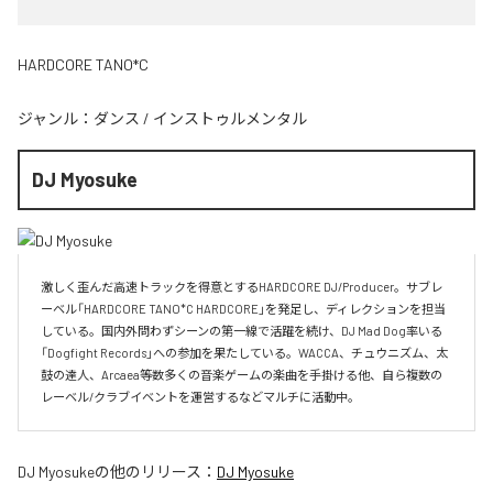
HARDCORE TANO*C
ジャンル：
ダンス
/
インストゥルメンタル
DJ Myosuke
激しく歪んだ高速トラックを得意とするHARDCORE DJ/Producer。サブレ
ーベル「HARDCORE TANO*C HARDCORE」を発足し、ディレクションを担当
している。国内外問わずシーンの第一線で活躍を続け、DJ Mad Dog率いる
「Dogfight Records」への参加を果たしている。WACCA、チュウニズム、太
鼓の達人、Arcaea等数多くの音楽ゲームの楽曲を手掛ける他、自ら複数の
レーベル/クラブイベントを運営するなどマルチに活動中。
DJ Myosuke
の他のリリース：
DJ Myosuke