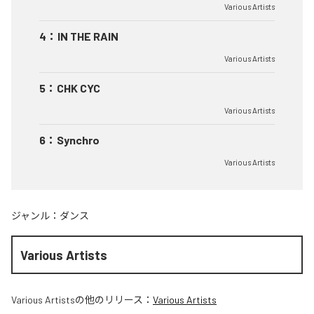
Various Artists
4
：
IN THE RAIN
Various Artists
5
：
CHK CYC
Various Artists
6
：
Synchro
Various Artists
ジャンル：
ダンス
Various Artists
Various Artists
の他のリリース：
Various Artists