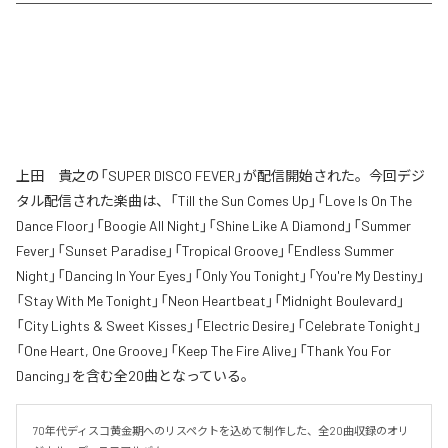
上田 貴之の「SUPER DISCO FEVER」が配信開始された。今回デジ
タル配信された楽曲は、「Till the Sun Comes Up」「Love Is On The
Dance Floor」「Boogie All Night」「Shine Like A Diamond」「Summer
Fever」「Sunset Paradise」「Tropical Groove」「Endless Summer
Night」「Dancing In Your Eyes」「Only You Tonight」「You're My Destiny」
「Stay With Me Tonight」「Neon Heartbeat」「Midnight Boulevard」
「City Lights & Sweet Kisses」「Electric Desire」「Celebrate Tonight」
「One Heart, One Groove」「Keep The Fire Alive」「Thank You For
Dancing」を含む全20曲となっている。
70年代ディスコ黄金期へのリスペクトを込めて制作した、全20曲収録のオリ