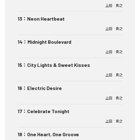
上田 貴之
13
：
Neon Heartbeat
上田 貴之
14
：
Midnight Boulevard
上田 貴之
15
：
City Lights & Sweet Kisses
上田 貴之
16
：
Electric Desire
上田 貴之
17
：
Celebrate Tonight
上田 貴之
18
：
One Heart, One Groove