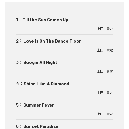
1
：
Till the Sun Comes Up
上田 貴之
2
：
Love Is On The Dance Floor
上田 貴之
3
：
Boogie All Night
上田 貴之
4
：
Shine Like A Diamond
上田 貴之
5
：
Summer Fever
上田 貴之
6
：
Sunset Paradise