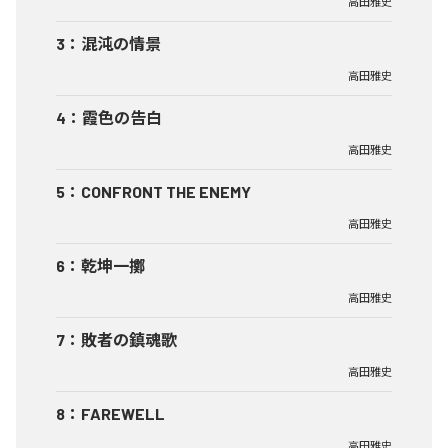
高田雅史
3
：
混沌の情景
高田雅史
4
：
霞色の告白
高田雅史
5
：
CONFRONT THE ENEMY
高田雅史
6
：
乾坤一擲
高田雅史
7
：
敗者の鎮魂歌
高田雅史
8
：
FAREWELL
高田雅史