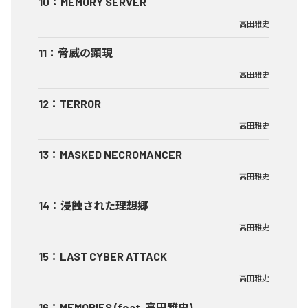
10
：
MEMORY SERVER
高田雅史
11
：
脅威の顕現
高田雅史
12
：
TERROR
高田雅史
13
：
MASKED NECROMANCER
高田雅史
14
：
浸蝕された理想郷
高田雅史
15
：
LAST CYBER ATTACK
高田雅史
16
：
MEMORIES (feat. 高田雅史)