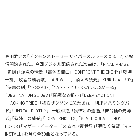
高田雅史の「デジモンストーリー サイバースルゥース O.S.T.2」が配
信開始された。今回デジタル配信された楽曲は、「FINAL PHASE」
「追憶」「混沌の情景」「霞色の告白」「CONFRONT THE ENEMY」「乾坤
一擲」「敗者の鎮魂歌」「FAREWELL」「消えぬ残光」「SPIRITUAL BOY」
「決意の刻」「MESSAGE」「MA・E・MU・KI♡ぽっぷがーる」
「DESTINATION GUIDES」「閑寂なる都市」「DEEP EMOTION」
「HACKING PRIDE」「我らザクソンに栄光あれ」「刹那いハミングバー
ド」「UNREAL RHYTHM」「一触即発」「畏怖との遭遇」「舞台袖の先導
者」「聖騎士の威光」「ROYAL KNIGHTS」「SEVEN GREAT DEMON
LORDS」「マザー・イーター」「来るべき新世界」「芽吹く希望」「Re-
INSTALL」を含む全30曲となっている。