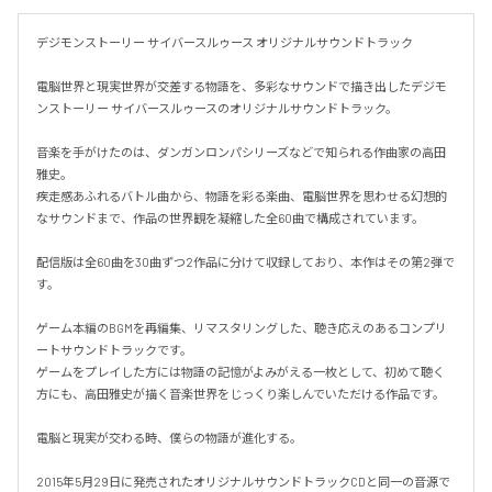
デジモンストーリー サイバースルゥース オリジナルサウンドトラック

電脳世界と現実世界が交差する物語を、多彩なサウンドで描き出したデジモ
ンストーリー サイバースルゥースのオリジナルサウンドトラック。

音楽を手がけたのは、ダンガンロンパシリーズなどで知られる作曲家の高田
雅史。

疾走感あふれるバトル曲から、物語を彩る楽曲、電脳世界を思わせる幻想的
なサウンドまで、作品の世界観を凝縮した全60曲で構成されています。

配信版は全60曲を30曲ずつ2作品に分けて収録しており、本作はその第2弾で
す。

ゲーム本編のBGMを再編集、リマスタリングした、聴き応えのあるコンプリ
ートサウンドトラックです。

ゲームをプレイした方には物語の記憶がよみがえる一枚として、初めて聴く
方にも、高田雅史が描く音楽世界をじっくり楽しんでいただける作品です。

電脳と現実が交わる時、僕らの物語が進化する。

2015年5月29日に発売されたオリジナルサウンドトラックCDと同一の音源で