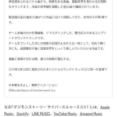
疾走感あふれるバトル曲から、物語を彩る楽曲、電脳世界を思わせる幻想的
なサウンドまで、作品の世界観を凝縮した全60曲で構成されています。

配信版は全60曲を30曲ずつ2作品に分けて収録しており、本作はその第1弾で
す。

ゲーム本編のBGMを再編集、リマスタリングした、聴き応えのあるコンプリ
ートサウンドトラックです。

ゲームをプレイした方には物語の記憶がよみがえる一枚として、初めて聴く
方にも、高田雅史が描く音楽世界をじっくり楽しんでいただける作品です。

電脳と現実が交わる時、僕らの物語が進化する。

2015年5月29日に発売されたオリジナルサウンドトラックCDと同一の音源で
す。

©本郷あきよし・東映アニメーション

©Bandai Namco Entertainment Inc.
なお「
デジモンストーリー サイバースルゥース O.S.T.1
」は、
Apple
Music
、
Spotify
、
LINE MUSIC
、
YouTube Music
、
Amazon Music