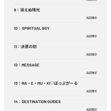
9
：
消えぬ残光
高田雅史
10
：
SPIRITUAL BOY
高田雅史
11
：
決意の刻
高田雅史
12
：
MESSAGE
高田雅史
13
：
MA・E・MU・KI♡ぽっぷがーる
高田雅史
14
：
DESTINATION GUIDES
高田雅史