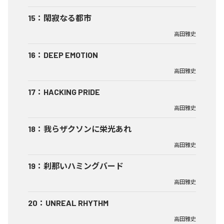
15
：
閑寂なる都市
高田雅史
16
：
DEEP EMOTION
高田雅史
17
：
HACKING PRIDE
高田雅史
18
：
我らザクソンに栄光あれ
高田雅史
19
：
刹那いハミングバード
高田雅史
20
：
UNREAL RHYTHM
高田雅史