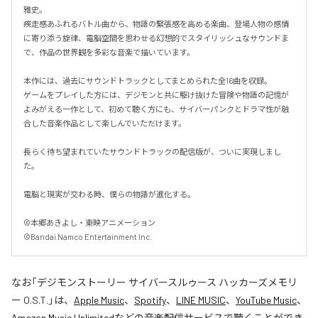
雅史。

疾走感あふれるバトル曲から、物語の緊張感を高める楽曲、登場人物の感情
に寄り添う旋律、電脳空間を思わせる幻想的でスタイリッシュなサウンドま
で、作品の世界観を多彩な音楽で描いています。

本作には、過去にサウンドトラックとしてまとめられた全16曲を収録。

ゲームをプレイした方には、デジモンと共に駆け抜けた冒険や物語の記憶が
よみがえる一作として、初めて聴く方にも、サイバーパンクとドラマ性が融
合した音楽作品として楽しんでいただけます。

長らく待ち望まれていたサウンドトラックの配信版が、ついに実現しまし
た。

電脳と現実が交わる時、僕らの物語が進化する。

©本郷あきよし・東映アニメーション

©Bandai Namco Entertainment Inc.
なお「
デジモンストーリー サイバースルゥース ハッカーズメモリ
ー O.S.T.
」は、
Apple Music
、
Spotify
、
LINE MUSIC
、
YouTube Music
、
Amazon Music Unlimited
などの音楽配信サービスで聴くことができ