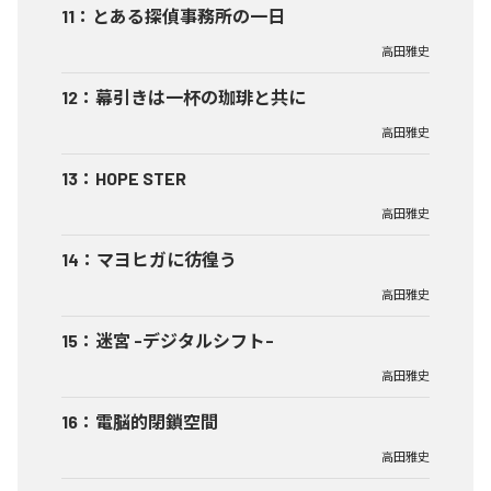
11
：
とある探偵事務所の一日
高田雅史
12
：
幕引きは一杯の珈琲と共に
高田雅史
13
：
HOPE STER
高田雅史
14
：
マヨヒガに彷徨う
高田雅史
15
：
迷宮 -デジタルシフト-
高田雅史
16
：
電脳的閉鎖空間
高田雅史