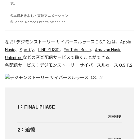
す。

©本郷あきよし・東映アニメーション

©Bandai Namco Entertainment Inc.
なお「
デジモンストーリー サイバースルゥース O.S.T.2
」は、
Apple
Music
、
Spotify
、
LINE MUSIC
、
YouTube Music
、
Amazon Music
Unlimited
などの音楽配信サービスで聴くことができる。
各配信サービス：
デジモンストーリー サイバースルゥース O.S.T.2
1
：
FINAL PHASE
高田雅史
2
：
追憶