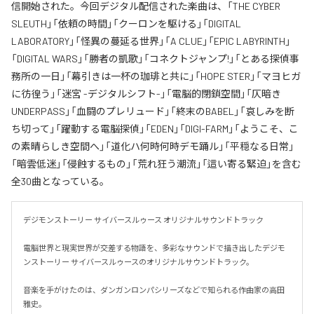
信開始された。今回デジタル配信された楽曲は、「THE CYBER
SLEUTH」「依頼の時間」「クーロンを駆ける」「DIGITAL
LABORATORY」「怪異の蔓延る世界」「A CLUE」「EPIC LABYRINTH」
「DIGITAL WARS」「勝者の凱歌」「コネクトジャンプ!」「とある探偵事
務所の一日」「幕引きは一杯の珈琲と共に」「HOPE STER」「マヨヒガ
に彷徨う」「迷宮 -デジタルシフト-」「電脳的閉鎖空間」「仄暗き
UNDERPASS」「血闘のプレリュード」「終末のBABEL」「哀しみを断
ち切って」「躍動する電脳探偵」「EDEN」「DIGI-FARM」「ようこそ、こ
の素晴らしき空間へ」「道化ハ何時何時デモ踊ル」「平穏なる日常」
「暗雲低迷」「侵蝕するもの」「荒れ狂う潮流」「這い寄る緊迫」を含む
全30曲となっている。
デジモンストーリー サイバースルゥース オリジナルサウンドトラック

電脳世界と現実世界が交差する物語を、多彩なサウンドで描き出したデジモ
ンストーリー サイバースルゥースのオリジナルサウンドトラック。

音楽を手がけたのは、ダンガンロンパシリーズなどで知られる作曲家の高田
雅史。
