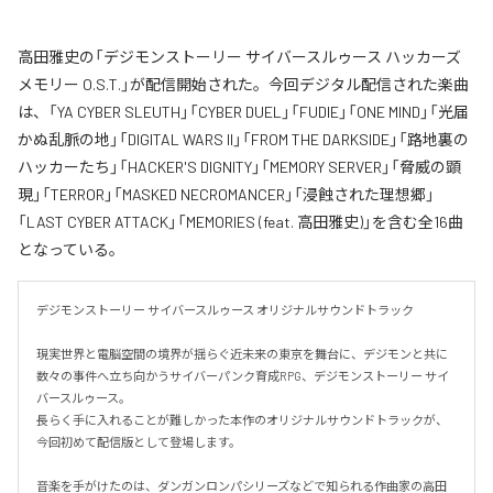
高田雅史の「デジモンストーリー サイバースルゥース ハッカーズ
メモリー O.S.T.」が配信開始された。今回デジタル配信された楽曲
は、「YA CYBER SLEUTH」「CYBER DUEL」「FUDIE」「ONE MIND」「光届
かぬ乱脈の地」「DIGITAL WARS II」「FROM THE DARKSIDE」「路地裏の
ハッカーたち」「HACKER'S DIGNITY」「MEMORY SERVER」「脅威の顕
現」「TERROR」「MASKED NECROMANCER」「浸蝕された理想郷」
「LAST CYBER ATTACK」「MEMORIES (feat. 高田雅史)」を含む全16曲
となっている。
デジモンストーリー サイバースルゥース オリジナルサウンドトラック

現実世界と電脳空間の境界が揺らぐ近未来の東京を舞台に、デジモンと共に
数々の事件へ立ち向かうサイバーパンク育成RPG、デジモンストーリー サイ
バースルゥース。

長らく手に入れることが難しかった本作のオリジナルサウンドトラックが、
今回初めて配信版として登場します。

音楽を手がけたのは、ダンガンロンパシリーズなどで知られる作曲家の高田