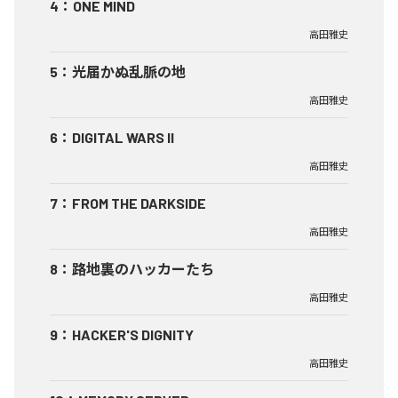
4
：
ONE MIND
高田雅史
5
：
光届かぬ乱脈の地
高田雅史
6
：
DIGITAL WARS II
高田雅史
7
：
FROM THE DARKSIDE
高田雅史
8
：
路地裏のハッカーたち
高田雅史
9
：
HACKER'S DIGNITY
高田雅史