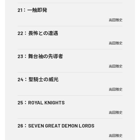
21
：
一触即発
高田雅史
22
：
畏怖との遭遇
高田雅史
23
：
舞台袖の先導者
高田雅史
24
：
聖騎士の威光
高田雅史
25
：
ROYAL KNIGHTS
高田雅史
26
：
SEVEN GREAT DEMON LORDS
高田雅史