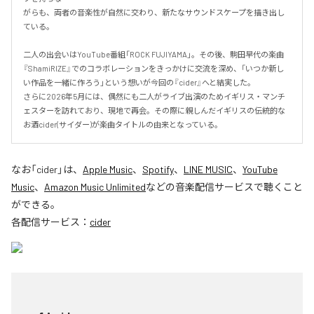
がらも、両者の音楽性が自然に交わり、新たなサウンドスケープを描き出し
ている。

二人の出会いはYouTube番組「ROCK FUJIYAMA」。その後、駒田早代の楽曲
『ShamiRIZE』でのコラボレーションをきっかけに交流を深め、「いつか新し
い作品を一緒に作ろう」という想いが今回の『cider』へと結実した。

さらに2026年5月には、偶然にも二人がライブ出演のためイギリス・マンチ
ェスターを訪れており、現地で再会。その際に親しんだイギリスの伝統的な
お酒cider(サイダー)が楽曲タイトルの由来となっている。
なお「
cider
」は、
Apple Music
、
Spotify
、
LINE MUSIC
、
YouTube
Music
、
Amazon Music Unlimited
などの音楽配信サービスで聴くこと
ができる。
各配信サービス：
cider