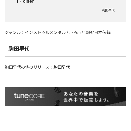
1
：
cider
駒田早代
ジャンル：
インストゥルメンタル
/
J-Pop
/
演歌/日本伝統
駒田早代
駒田早代
の他のリリース：
駒田早代