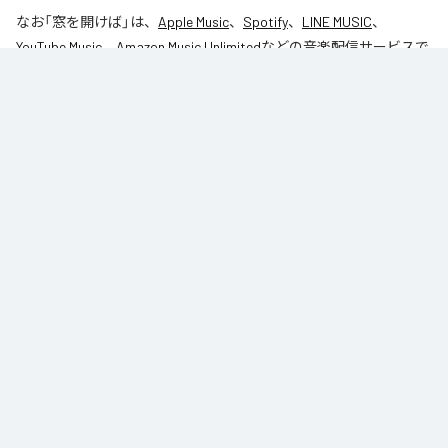
なお「
窓を開けば
」は、
Apple Music
、
Spotify
、
LINE MUSIC
、
YouTube Music
、
Amazon Music Unlimited
などの音楽配信サービスで
聴くことができる。
各配信サービス：
窓を開けば
1
：
窓を開けば
DANROK
Niibori Records
ジャンル：
インストゥルメンタル
DANROK