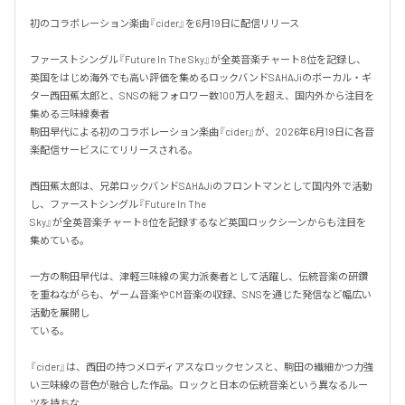
初のコラボレーション楽曲『cider』を6月19日に配信リリース

ファーストシングル『Future In The Sky』が全英音楽チャート8位を記録し、
英国をはじめ海外でも高い評価を集めるロックバンドSAHAJiのボーカル・ギ
ター西田蕉太郎と、SNSの総フォロワー数100万人を超え、国内外から注目を
集める三味線奏者

駒田早代による初のコラボレーション楽曲『cider』が、2026年6月19日に各音
楽配信サービスにてリリースされる。

西田蕉太郎は、兄弟ロックバンドSAHAJiのフロントマンとして国内外で活動
し、ファーストシングル『Future In The

Sky』が全英音楽チャート8位を記録するなど英国ロックシーンからも注目を
集めている。

一方の駒田早代は、津軽三味線の実力派奏者として活躍し、伝統音楽の研鑽
を重ねながらも、ゲーム音楽やCM音楽の収録、SNSを通じた発信など幅広い
活動を展開し

ている。

『cider』は、西田の持つメロディアスなロックセンスと、駒田の繊細かつ力強
い三味線の音色が融合した作品。ロックと日本の伝統音楽という異なるルー
ツを持ちな
