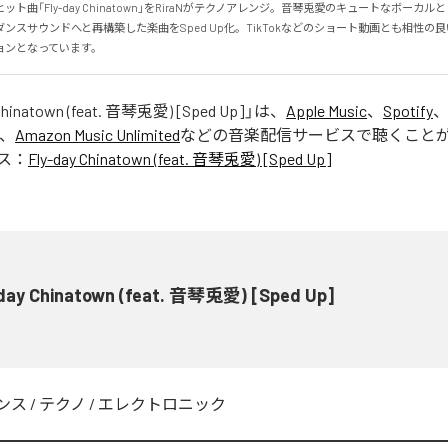
のヒット曲「Fly-day Chinatown」をRiraNがテクノアレンジ。音琴兎愛のキュートなボーカ
ンスサウンドへと再構築した楽曲をSped Up化。TikTokなどのショート動画とも相性の
ョンとなっています。
 Chinatown (feat. 音琴兎愛) [Sped Up]
」は、
Apple Music
、
Spotify
、
Amazon Music Unlimited
などの音楽配信サービスで聴くこと
ス：
Fly-day Chinatown (feat. 音琴兎愛) [Sped Up]
-day Chinatown (feat. 音琴兎愛) [Sped Up]
ンス
/
テクノ
/
エレクトロニック