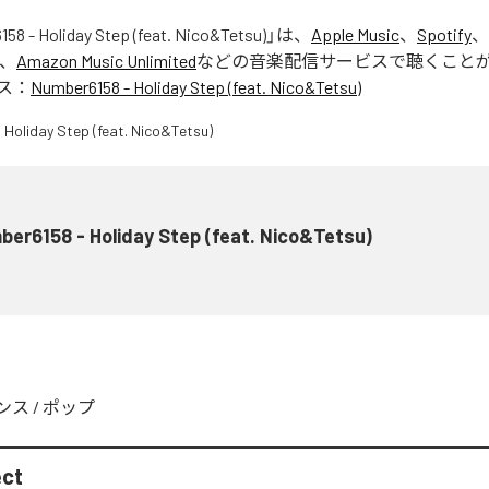
58 - Holiday Step (feat. Nico&Tetsu)
」は、
Apple Music
、
Spotify
、
、
Amazon Music Unlimited
などの音楽配信サービスで聴くこと
ス：
Number6158 - Holiday Step (feat. Nico&Tetsu)
er6158 - Holiday Step (feat. Nico&Tetsu)
ンス
/
ポップ
ect