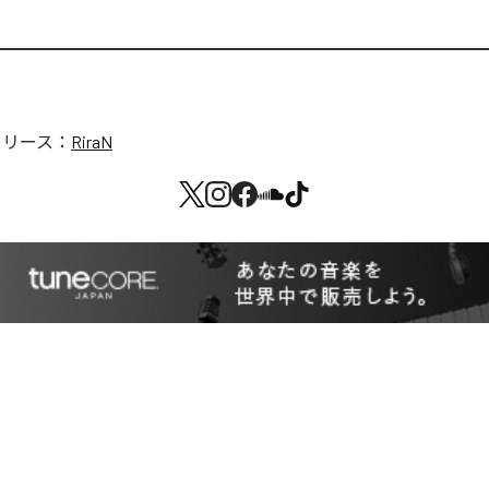
リリース：
RiraN