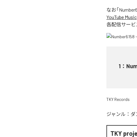
なお「
Number61
YouTube Music
各配信サービ
1
：
Numb
TKY Records
ジャンル：
ダ
TKY proj