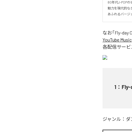
80年代J-POP
魅力を現代的なダ
あふれるバージ
なお「
Fly-day
YouTube Music
各配信サービ
1
：
Fly
ジャンル：
ダ