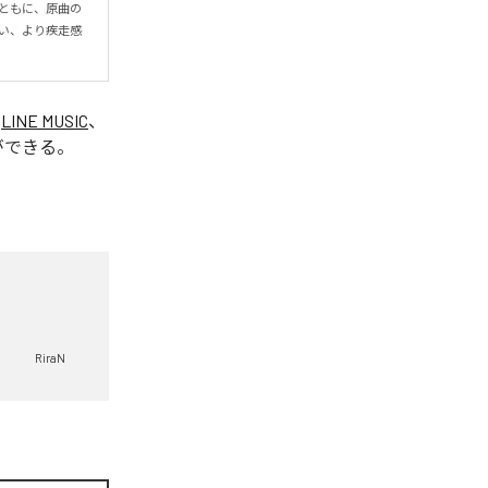
ルとともに、原曲の
良い、より疾走感
、
LINE MUSIC
、
ができる。
RiraN