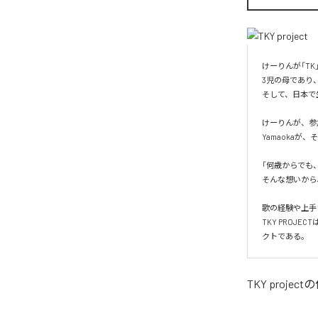
けーりんが「TK
3児の母であり、
そして、日本で生
けーりんが、参
Yamaoka
「何歳からでも
そんな想いから、
歌の経験や上手
TKY PROJ
クトである。
TKY project
の