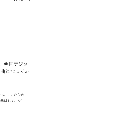
開始された。今回デジタ
を含む全1曲となってい
r”は、ここから始
い飛ばして、人生