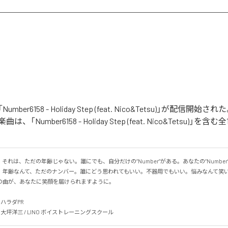
の「Number6158 - Holiday Step (feat. Nico&Tetsu)」が配信
「Number6158 - Holiday Step (feat. Nico&Tetsu)」
58」。それは、ただの年齢じゃない。誰にでも、自分だけの“Number”がある。あなたの“Numbe
。年齢なんて、ただのナンバー。誰にどう思われてもいい。不器用でもいい。悩みなんて笑
曲が、あなたに笑顔を届けられますように。

チハラダPR

nks: 大坪洋三 / LINO ボイストレーニングスクール