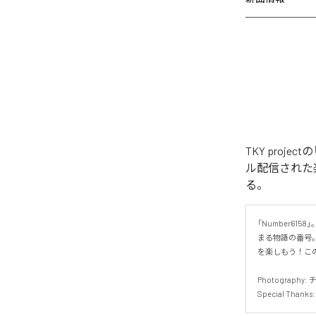
TKY project
ル配信された楽曲は、
る。
「Number61
まる物語の番号
を楽しもう！この
Photography: 
Special Tha