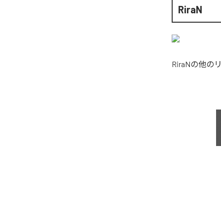
RiraN
RiraN
の他の