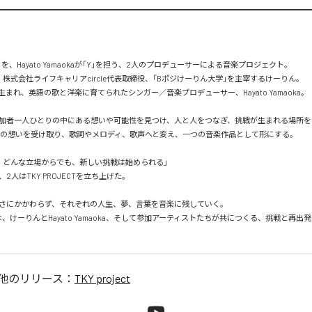
」を、Hayato Yamaokaが「Y」を担う、2人のプロデューサーによる音楽プロジェクト。

株式会社ライフキャリアcircle代表取締役、「Bポジけーりん大学」を主宰するけーりん。

まれ、英語の歌と洋楽に育てられたシンガー／音楽プロデューサー、Hayato Yamaoka。

加者一人ひとりの中にある想いや可能性を見つけ、人と人をつなぎ、挑戦が生まれる場所をつくる
が、その想いを受け取り、歌詞やメロディ、歌声へと変え、一つの音楽作品として形にする。

、どんな立場からでも、新しい挑戦は始められる」

2人はTKY PROJECTを立ち上げた。

さにかかわらず、それぞれの人生、夢、言葉を音楽に残していく。

ECTは、けーりんとHayato Yamaoka、そして参加アーティストたちが共につくる、挑戦と再
他のリリース：
TKY project