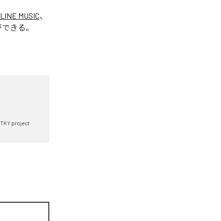
LINE MUSIC
、
ができる。
TKY project