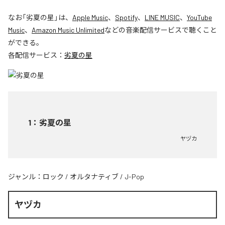
なお「
劣夏の星
」は、
Apple Music
、
Spotify
、
LINE MUSIC
、
YouTube
Music
、
Amazon Music Unlimited
などの音楽配信サービスで聴くこと
ができる。
各配信サービス：
劣夏の星
1
：
劣夏の星
ヤヅカ
ジャンル：
ロック
/
オルタナティブ
/
J-Pop
ヤヅカ