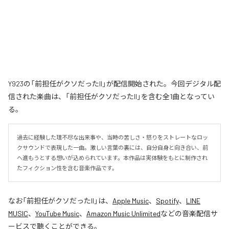
Y923の「前担任がクソだったII」が配信開始された。今回デジタル配
信された楽曲は、「前担任がクソだったII」を含む全1曲となってい
る。
過去に経験した理不尽な出来事や、当時の苦しさ・怒りをストレートなロッ
クサウンドで表現した一曲。激しい言葉の裏には、自分自身と向き合い、前
へ進もうとする想いが込められています。本作品は実体験をもとに制作され
たフィクション性を含む音楽作品です。
なお「
前担任がクソだったII
」は、
Apple Music
、
Spotify
、
LINE
MUSIC
、
YouTube Music
、
Amazon Music Unlimited
などの音楽配信サ
ービスで聴くことができる。