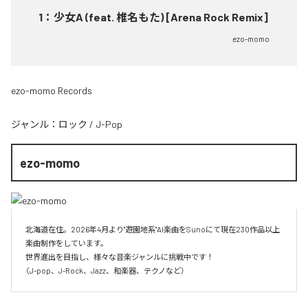
1
：
少女A (feat. 椎名もた) [Arena Rock Remix]
ezo-momo
ezo-momo Records
ジャンル：
ロック
/
J-Pop
ezo-momo
北海道在住。2026年4月より"遊園地系"AI楽曲をSunoにて現在230作品以上
楽曲制作をしています。

世界進出を目指し、様々な音楽ジャンルに挑戦中です！

（J-pop、J-Rock、Jazz、和楽器、テクノなど）