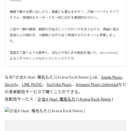
繊細で静かな歌い出しから、幾重にも重なるギター、力強いベースとライブ
ドラム、感情的なキーボードが一気に広がる爆発的なサビへ。

心音や一瞬の静寂、観客の手拍子とシンガロングを交えながら、原曲に宿る
孤独と心の揺れを、大観衆と分かち合う希望のエネルギーへと昇華しまし
た。

夜空まで届くような歌声と、切なさの先にある解放を描いた、ezo-momoに
よるシネマティックなロックリミックスです。
なお「
少女A (feat. 椎名もた) [Arena Rock Remix]
」は、
Apple Music
、
Spotify
、
LINE MUSIC
、
YouTube Music
、
Amazon Music Unlimited
など
の音楽配信サービスで聴くことができる。
各配信サービス：
少女A (feat. 椎名もた) [Arena Rock Remix]