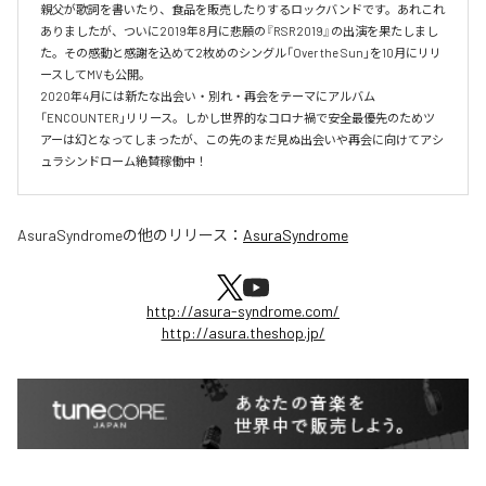
親父が歌詞を書いたり、食品を販売したりするロックバンドです。あれこれ
ありましたが、ついに2019年8月に悲願の『RSR2019』の出演を果たしまし
た。その感動と感謝を込めて2枚めのシングル「Over the Sun」を10月にリリ
ースしてMVも公開。

2020年4月には新たな出会い・別れ・再会をテーマにアルバム
「ENCOUNTER」リリース。しかし世界的なコロナ禍で安全最優先のためツ
アーは幻となってしまったが、この先のまだ見ぬ出会いや再会に向けてアシ
ュラシンドローム絶賛稼働中！
AsuraSyndrome
の他のリリース：
AsuraSyndrome
http://asura-syndrome.com/
http://asura.theshop.jp/