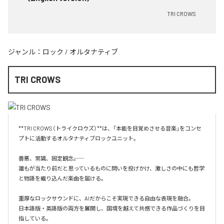
TRI CROWS
ジャンル：
ロック
/
オルタナティブ
TRI CROWS
**TRI CROWS（トライクロウズ）**は、「本能を目覚めさせる音楽」をコンセ
プトに活動するオルタナティブロックユニット。

善悪、常識、固定観念――。

誰もが当たり前だと思っているものに問いを投げかけ、激しさの中にも哲学
と物語を織り込んだ楽曲を届ける。

重厚なロックサウンドに、AIだからこそ実現できる自由な表現を融合。

日本語版・英語版の両方を展開し、国境を越えて共感できる作品づくりを目
指している。
