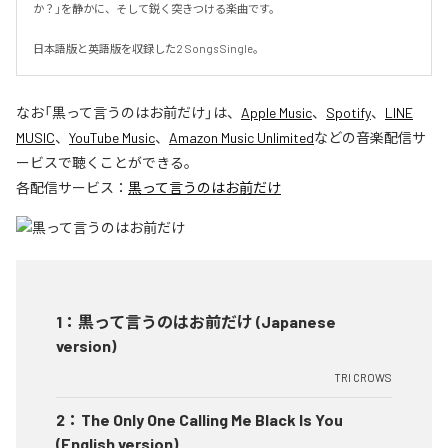
か？」を静かに、そして鋭く突きつける楽曲です。

日本語版と英語版を収録した2 Songs Single。
なお「
黒って言うのはお前だけ
」は、
Apple Music
、
Spotify
、
LINE
MUSIC
、
YouTube Music
、
Amazon Music Unlimited
などの音楽配信サ
ービスで聴くことができる。
各配信サービス：
黒って言うのはお前だけ
1
：
黒って言うのはお前だけ (Japanese
version)
TRI CROWS
2
：
The Only One Calling Me Black Is You
(English version)