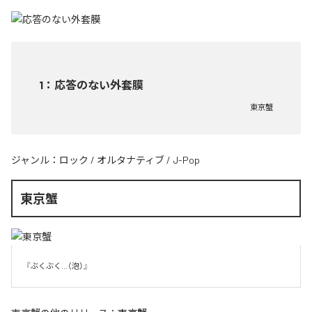
1
：
応答のない外套膜
東京蟹
ジャンル：
ロック
/
オルタナティブ
/
J-Pop
東京蟹
『ぶくぶく...（泡）』