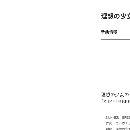
理想の少女、
新曲情報
理想の少女の「
「SUMEER 
SUMMER　BREEZ
作詞　カトウチヒ
歌唱　理想の少女
