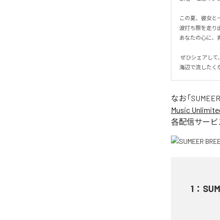
この夏、彼女と一緒
波打ち際を走り出
あなたの心に、爽
 ぜひシェアして、夏の恋を一緒に感じてください！

海辺で流したく
なお「
SUMEER
Music Unlimite
各配信サービ
1
：
SUM