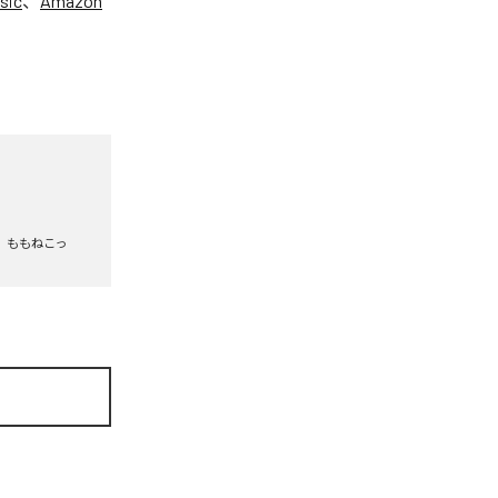
sic
、
Amazon
ももねこっ