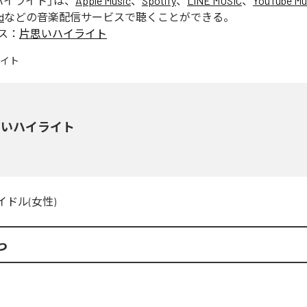
ハイライト
」は、
Apple Music
、
Spotify
、
LINE MUSIC
、
YouTube Mu
d
などの音楽配信サービスで聴くことができる。
ス：
片思いハイライト
思いハイライト
イドル(女性)
っ