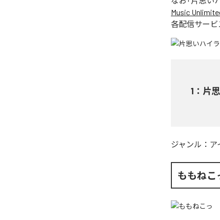
なお「
片思い
Music Unlimite
各配信サービ
1
：
片
ジャンル：
ア
ももねこ