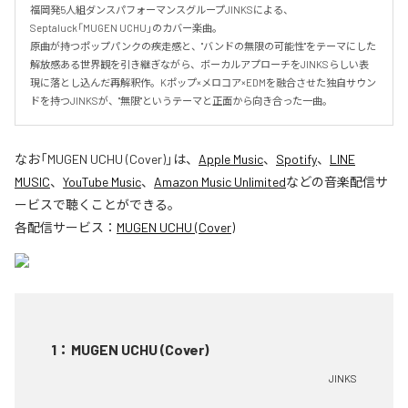
福岡発5人組ダンスパフォーマンスグループJINKSによる、
Septaluck「MUGEN UCHU」のカバー楽曲。

原曲が持つポップパンクの疾走感と、"バンドの無限の可能性"をテーマにした
解放感ある世界観を引き継ぎながら、ボーカルアプローチをJINKSらしい表
現に落とし込んだ再解釈作。Kポップ×メロコア×EDMを融合させた独自サウン
ドを持つJINKSが、"無限"というテーマと正面から向き合った一曲。
なお「
MUGEN UCHU (Cover)
」は、
Apple Music
、
Spotify
、
LINE
MUSIC
、
YouTube Music
、
Amazon Music Unlimited
などの音楽配信サ
ービスで聴くことができる。
各配信サービス：
MUGEN UCHU (Cover)
1
：
MUGEN UCHU (Cover)
JINKS