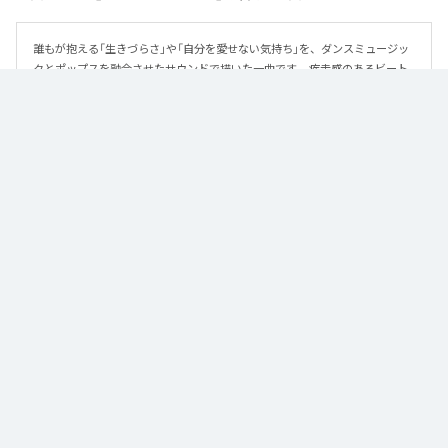
誰もが抱える「生きづらさ」や「自分を愛せない気持ち」を、ダンスミュージッ
クとポップスを融合させたサウンドで描いた一曲です。 疾走感のあるビート
と繊細な歌詞が交差し、苦しさの中にも小さな希望を見つけ出していく。 「味
方だよ」というメッセージが、心にそっと寄り添う作品です。
なお「
89
」は、
Apple Music
、
Spotify
、
LINE MUSIC
、
YouTube Music
、
Amazon Music Unlimited
などの音楽配信サービスで聴くことができ
る。
各配信サービス：
89
1
：
89
泡く、脆く。