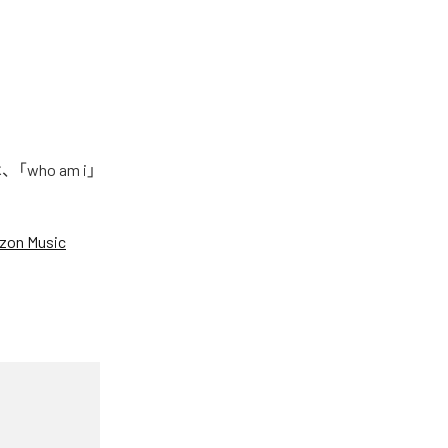
who am i」
zon Music