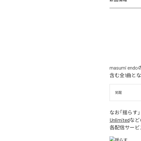
masumi 
含む全1曲と
覚醒
なお「
揺らす
Unlimited
など
各配信サービ