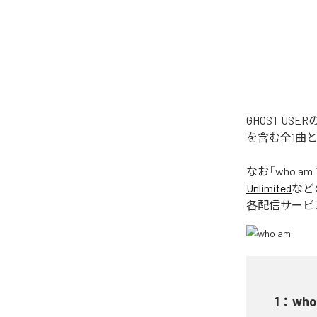
GHOST US
を含む全1曲
なお「
who am 
Unlimited
など
各配信サービ
1
：
who