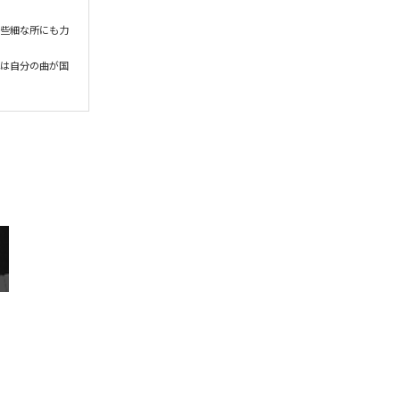
う些細な所にも力
れは自分の曲が国