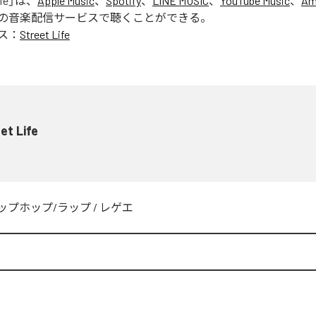
fe
」は、
Apple Music
、
Spotify
、
LINE MUSIC
、
YouTube Music
、
Am
の音楽配信サービスで聴くことができる。
ス：
Street Life
et Life
ップホップ/ラップ
/
レゲエ
w