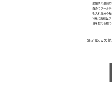
愛知県の豊川市を
自身のワールド
を入れ自分の軸
16歳に高校生
境を越える程の
Sha11Dow
の他