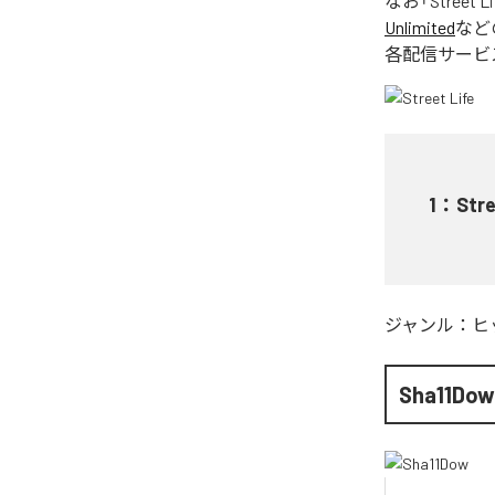
なお「
Street Li
Unlimited
など
各配信サービ
1
：
Stre
ジャンル：
ヒ
Sha11Do