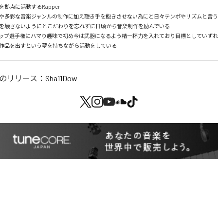
拠点に活動するRapper

や多彩な音楽ジャンルの制作に加え聴き手を飽きさせない為にと日々テンポやリズムと言
を壊さないようにとこだわりを忘れずに日頃から音楽制作を励んでいる

ラップ選手権にハマり趣味で初め今は武器になるよう精一杯力を入れており目標としていず
作品を出すという夢を持ちながら活動をしている
のリリース：
Sha11Dow