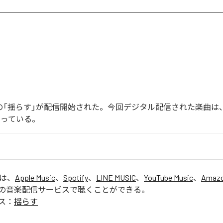
endoの「揺らす」が配信開始された。今回デジタル配信された楽曲は
なっている。
」は、
Apple Music
、
Spotify
、
LINE MUSIC
、
YouTube Music
、
Amazo
の音楽配信サービスで聴くことができる。
ス：
揺らす