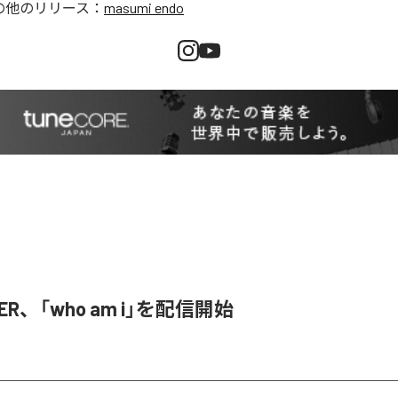
の他のリリース：
masumi endo
SER、「who am i」を配信開始