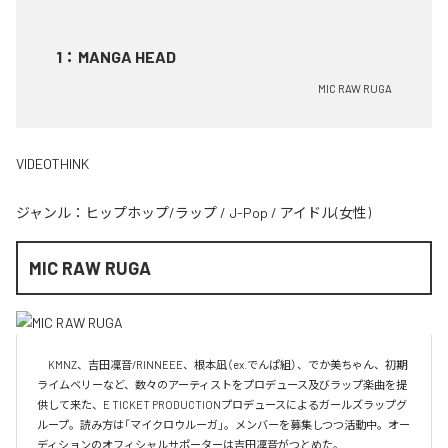
1
：
MANGA HEAD
MIC RAW RUGA
VIDEOTHINK
ジャンル：
ヒップホップ/ラップ
/
J-Pop
/
アイドル(女性)
MIC RAW RUGA
　KMNZ、吉田凜音/RINNEEE、根本凪（ex.でんぱ組）、でか美ちゃん、初期
ライムベリーなど、数々のアーティストをプロデュース及びラップ楽曲を提
供して来た、E TICKET PRODUCTIONプロデュースによるガールズラップグ
ループ。読み方は「マイクロウルーガ」。メンバーを募集しつつ活動中。オー
ディションのオフィシャルサポーターは吉田凜音がつとめた。
