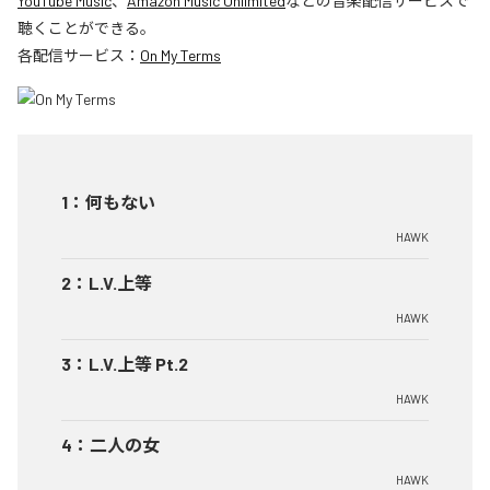
YouTube Music
、
Amazon Music Unlimited
などの音楽配信サービスで
聴くことができる。
各配信サービス：
On My Terms
1
：
何もない
HAWK
2
：
L.V.上等
HAWK
3
：
L.V.上等 Pt.2
HAWK
4
：
二人の女
HAWK