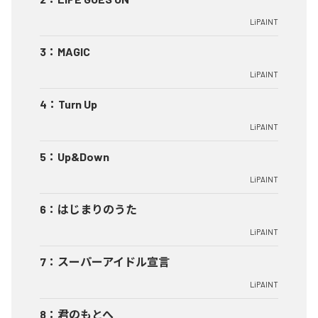
LiPAINT
3
：
MAGIC
LiPAINT
4
：
Turn Up
LiPAINT
5
：
Up&Down
LiPAINT
6
：
はじまりのうた
LiPAINT
7
：
スーパーアイドル宣言
LiPAINT
8
：
君のもとへ