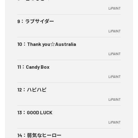
LiPAINT
9
：
ラブサイダー
LiPAINT
10
：
Thank you☆Australia
LiPAINT
11
：
Candy Box
LiPAINT
12
：
ハピハピ
LiPAINT
13
：
GOOD LUCK
LiPAINT
14
：
弱気なヒーロー