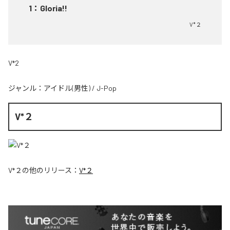
1
：
Gloria!!
V*２
V*2
ジャンル：
アイドル(男性)
/
J-Pop
V*２
V*２
の他のリリース：
V*２