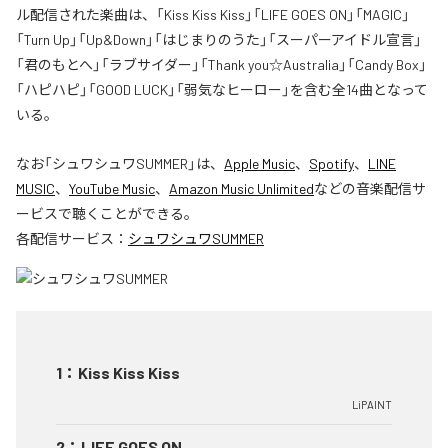
ル配信された楽曲は、「Kiss Kiss Kiss」「LIFE GOES ON」「MAGIC」
「Turn Up」「Up&Down」「はじまりのうた」「スーパーアイドル宣言」
「君のもとへ」「ラブサイダー」「Thank you☆Australia」「Candy Box」
「ハピハピ」「GOOD LUCK」「弱気なヒーロー」を含む全14曲となって
いる。
なお「
シュワシュワSUMMER
」は、
Apple Music
、
Spotify
、
LINE
MUSIC
、
YouTube Music
、
Amazon Music Unlimited
などの音楽配信サ
ービスで聴くことができる。
各配信サービス：
シュワシュワSUMMER
1
：
Kiss Kiss Kiss
LiPAINT
2
：
LIFE GOES ON