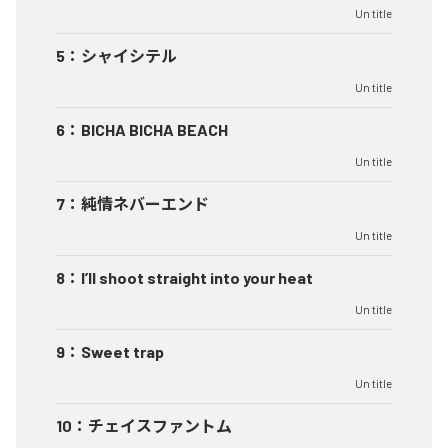
Un title
5
：
シャイシテル
Un title
6
：
BICHA BICHA BEACH
Un title
7
：
純情ネバーエンド
Un title
8
：
I’ll shoot straight into your heat
Un title
9
：
Sweet trap
Un title
10
：
チェイスファントム