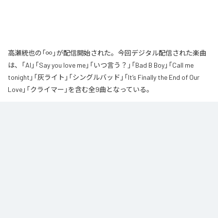
高瀬統也の「∞」が配信開始された。今回デジタル配信された楽曲
は、「AI」「Say you love me」「いつ言う？」「Bad B Boy」「Call me
tonight」「灰ライト」「シングルバッド」「It’s Finally the End of Our
Love」「クライマー」を含む全9曲となっている。
なお「
∞
」は、
Apple Music
、
Spotify
、
LINE MUSIC
、
YouTube Music
、
Amazon Music Unlimited
などの音楽配信サービスで聴くことができ
る。
各配信サービス：
∞
1
：
AI