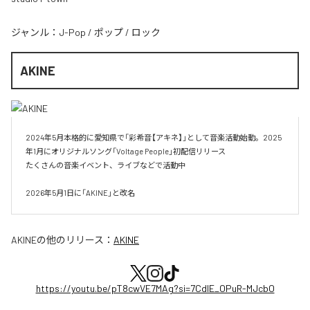
ジャンル：
J-Pop
/
ポップ
/
ロック
AKINE
2024年5月本格的に愛知県で「彩希音【アキネ】」として音楽活動始動。2025
年1月にオリジナルソング「Voltage People」初配信リリース

たくさんの音楽イベント、ライブなどで活動中

AKINE
の他のリリース：
AKINE
https://youtu.be/pT8cwVE7MAg?si=7CdlE_OPuR-MJcbO