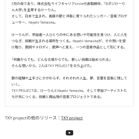
3児の母であり、株式会社ライフキャリアcircle代表取締役、「Bポジけーり
ん大学」を主宰するけーりん。

そして、日本で生まれ、英語の歌と洋楽に育てられたシンガー／音楽プロデ
ューサー、Hayato Yamaoka。

けーりんが、参加者一人ひとりの中にある想いや可能性を見つけ、人と人を
つなぎ、挑戦が生まれる場所をつくる。Hayato Yamaokaが、その想いを受
け取り、歌詞やメロディ、歌声へと変え、一つの音楽作品として形にする。

「何歳からでも、どんな立場からでも、新しい挑戦は始められる」

そんな想いから、2人はTKY PROJECTを立ち上げた。

歌の経験や上手さにかかわらず、それぞれの人生、夢、言葉を音楽に残して
いく。

TKY PROJECTは、けーりんとHayato Yamaoka、そして参加アーティストた
ちが共につくる、挑戦と再出発の音楽プロジェクトである。
TKY project
の他のリリース：
TKY project