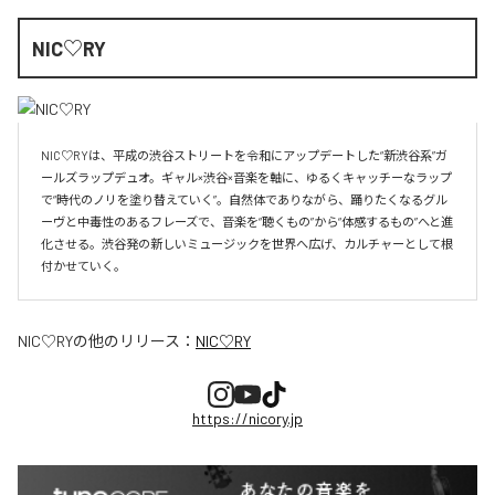
NIC♡RY
NIC♡RYは、平成の渋谷ストリートを令和にアップデートした“新渋谷系”ガ
ールズラップデュオ。ギャル×渋谷×音楽を軸に、ゆるくキャッチーなラップ
で“時代のノリを塗り替えていく”。自然体でありながら、踊りたくなるグル
ーヴと中毒性のあるフレーズで、音楽を“聴くもの”から“体感するもの”へと進
化させる。渋谷発の新しいミュージックを世界へ広げ、カルチャーとして根
付かせていく。
NIC♡RY
の他のリリース：
NIC♡RY
https://nicory.jp