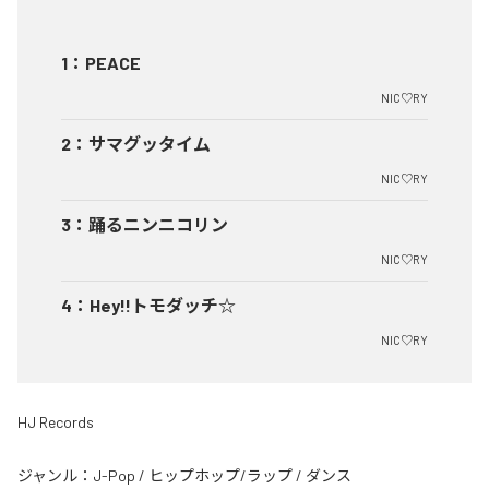
1
：
PEACE
NIC♡RY
2
：
サマグッタイム
NIC♡RY
3
：
踊るニンニコリン
NIC♡RY
4
：
Hey!!トモダッチ☆
NIC♡RY
HJ Records
ジャンル：
J-Pop
/
ヒップホップ/ラップ
/
ダンス