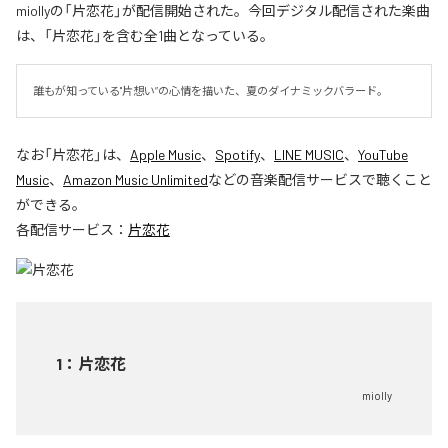
miollyの「片恋花」が配信開始された。今回デジタル配信された楽曲
は、「片恋花」を含む全1曲となっている。
誰もが知っている"片想い”の心情を描いた、夏のダイナミックバラード。
なお「
片恋花
」は、
Apple Music
、
Spotify
、
LINE MUSIC
、
YouTube
Music
、
Amazon Music Unlimited
などの音楽配信サービスで聴くこと
ができる。
各配信サービス：
片恋花
1
：
片恋花
miolly