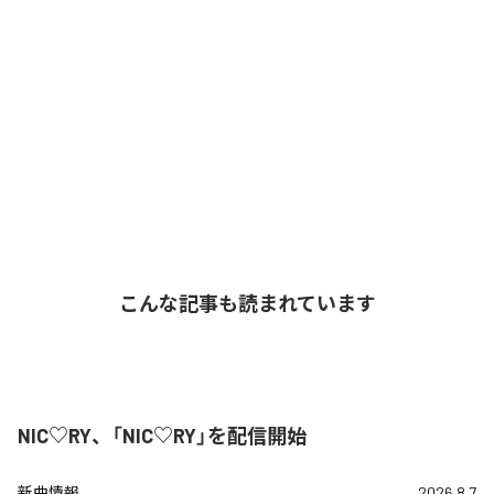
こんな記事も読まれています
NIC♡RY、「NIC♡RY」を配信開始
新曲情報
2026.8.7