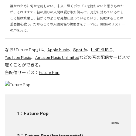
誰かのために何かを施したい、未来に輝くポップスを贈りたいと思うものだ
が、それはすでに彼の周りの人間は受け取り済みで、充分に満ちているから
こそ輪は繁栄し、彼がそのような発想に至っているという、俯瞰することの
重要性を歌う。だからこその人間関係の脆弱さをテーマに。GIRIAのリスナー
の声を元に。
なお「
Future Pop
」は、
Apple Music
、
Spotify
、
LINE MUSIC
、
YouTube Music
、
Amazon Music Unlimited
などの音楽配信サービスで
聴くことができる。
各配信サービス：
Future Pop
1
：
Future Pop
GIRIA
2
：
Future Pop (Instrumental)