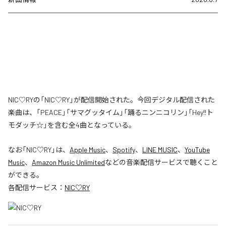
NIC♡RYの「NIC♡RY」が配信開始された。今回デジタル配信された
楽曲は、「PEACE」「サマグッタイム」「踊るニンニコリン」「Hey!!ト
モダッチ☆」を含む全4曲となっている。
なお「
NIC♡RY
」は、
Apple Music
、
Spotify
、
LINE MUSIC
、
YouTube
Music
、
Amazon Music Unlimited
などの音楽配信サービスで聴くこと
ができる。
各配信サービス：
NIC♡RY