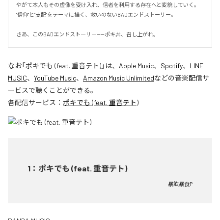
やがて本人もその虚像を受け入れ、信者を利用する存在へと変貌していく。

"信仰"と"支配"をテーマに描く、救いのないBADエンドストーリー。

さあ、このBADエンドストーリー——ポキ丼、召し上がれ。
なお「
ポキでも (feat. 重音テト)
」は、
Apple Music
、
Spotify
、
LINE
MUSIC
、
YouTube Music
、
Amazon Music Unlimited
などの音楽配信サ
ービスで聴くことができる。
各配信サービス：
ポキでも (feat. 重音テト)
1
：
ポキでも (feat. 重音テト)
暴飲暴食P