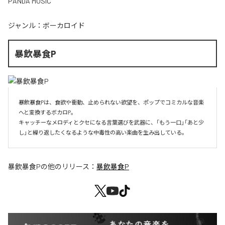
PANDA MUSIC
ジャンル：
ボーカロイド
暴飲暴食P
暴飲暴食Pは、食欲や衝動、止められない欲望を、ポップでコミカルな音楽
へと変換するボカロP。

キャッチーなメロディとクセになる言葉選びを武器に、「もう一口」「あと少
し」と繰り返したくなるような中毒性の高い楽曲を生み出している。
暴飲暴食P
の他のリリース：
暴飲暴食P