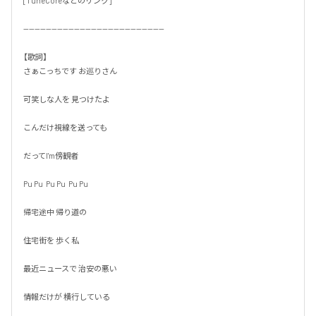
[TuneCoreなどのリンク]

--------------------------------------------------

【歌詞】

さぁこっちです お巡りさん

可笑しな人を 見つけたよ

こんだけ視線を送っても

だってI'm傍観者

Pu Pu  Pu Pu  Pu Pu

帰宅途中 帰り道の

住宅街を 歩く私

最近ニュースで 治安の悪い

情報だけが 横行している
