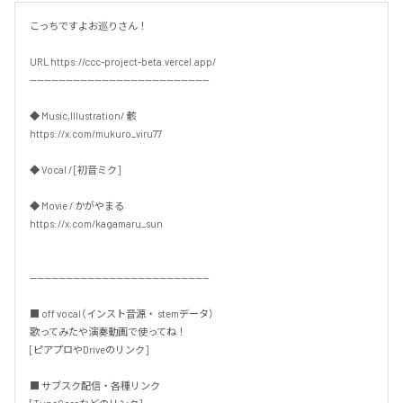
こっちですよお巡りさん！

URL https://ccc-project-beta.vercel.app/

--------------------------------------------------

◆ Music,Illustration/ 骸

https://x.com/mukuro_viru77

◆ Vocal / [初音ミク]

◆ Movie / かがやまる

https://x.com/kagamaru_sun

--------------------------------------------------

■ off vocal（インスト音源・ stemデータ）

歌ってみたや演奏動画で使ってね！

[ピアプロやDriveのリンク]

■ サブスク配信・各種リンク
