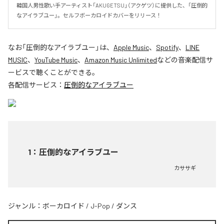
韓国人男性歌い手アーティスト「AKUGETSU」（アクゲツ）に提供した、「圧倒的
なアイラブユー」。セルフボーカロイドカバーをリリース！
なお「
圧倒的なアイラブユー
」は、
Apple Music
、
Spotify
、
LINE
MUSIC
、
YouTube Music
、
Amazon Music Unlimited
などの音楽配信サ
ービスで聴くことができる。
各配信サービス：
圧倒的なアイラブユー
1
：
圧倒的なアイラブユー
カササギ
ジャンル：
ボーカロイド
/
J-Pop
/
ダンス