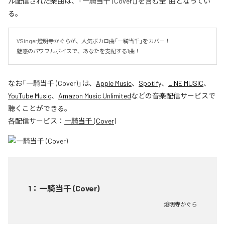
ル配信された楽曲は、「一騎当千 (Cover)」を含む全1曲となってい
る。
VSinger燈明寺かぐらが、人気ボカロ曲「一騎当千」をカバー！

魅惑のパワフルボイスで、あなたを支配する1曲！
なお「
一騎当千 (Cover)
」は、
Apple Music
、
Spotify
、
LINE MUSIC
、
YouTube Music
、
Amazon Music Unlimited
などの音楽配信サービスで
聴くことができる。
各配信サービス：
一騎当千 (Cover)
1
：
一騎当千 (Cover)
燈明寺かぐら