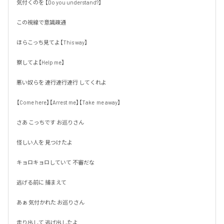
気付くのを 【Do you understand?】

この視線で意識疎通

ほらこっち見てよ【This way】

察してよ【Help me】

悪い奴らを 連行連行連行 してくれよ

【Come here】【Arrest me】【Take  me away】

さあ こっちです お巡りさん

怪しい人を 見つけたよ

キョロキョロしていて 不審だな

逃げる前に 捕まえて

あぁ 気付かれた お巡りさん

走り出して 逃げ出したよ
