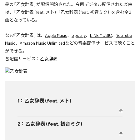
是の「乙女辞表」が配信開始された。今回デジタル配信された楽曲
は、「乙女辞表 (feat. メト)」「乙女辞表 (feat. 初音ミク)」を含む全2
曲となっている。
なお「
乙女辞表
」は、
Apple Music
、
Spotify
、
LINE MUSIC
、
YouTube
Music
、
Amazon Music Unlimited
などの音楽配信サービスで聴くこと
ができる。
各配信サービス：
乙女辞表
1
：
乙女辞表 (feat. メト)
是
2
：
乙女辞表 (feat. 初音ミク)
是