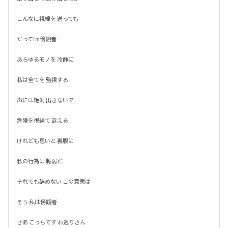
こんなに視線を 送っても

だってI'm傍観者

あらゆるモノを 冷静に

私は全てを 監視する

声には絶対 出さないで

危険を視線で 訴える

けれども思いと 裏腹に

私の行為は 脆弱だ

それでも辞めない この意思は

そぅ 私は傍観者

さあ こっちです お巡りさん
