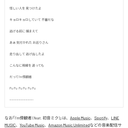
怪しい人を 見つけたよ

キョロキョロしていて 不審だな

逃げる前に 捕まえて

あぁ 気付かれた お巡りさん

走り出して 逃げ出したよ

こんなに視線を 送っても

だってI'm傍観者

Pu Pu  Pu Pu  Pu Pu

---------------------
なお「
I'm傍観者 (feat. 初音ミク)
」は、
Apple Music
、
Spotify
、
LINE
MUSIC
、
YouTube Music
、
Amazon Music Unlimited
などの音楽配信サ