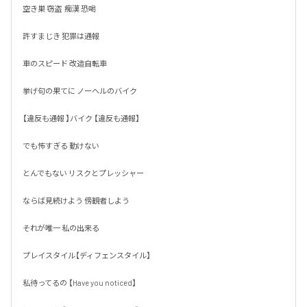
空き巣 窃盗  痴漢 恐喝

許すまじき 犯罪は通報

車のスピード 改造自転車

挙げ句の果てに ノーヘルのバイク

【違反も通報 】バイク 【違反も通報】

でも怖すぎる 動けない 

とんでもない リスクとプレッシャー

ならば見続けよう 傍観者しよう

それが唯一 私の出来る 

プレイスタイル【ディフェンスタイル】

私待ってるの 【Have you noticed】
