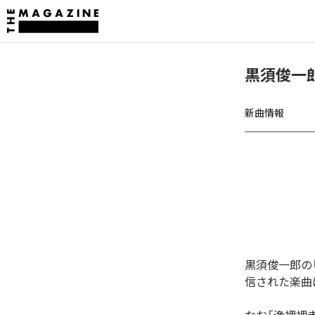
黒須俊一郎、
新曲情報
黒須俊一郎の「浄
信された楽曲は、