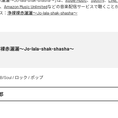
灑〜Jo-lala-shak-shasha〜
」は、
Apple Music
、
Spotify
、
LINE
、
Amazon Music Unlimited
などの音楽配信サービスで聴くこと
ス：
浄裸裸赤灑灑〜Jo-lala-shak-shasha〜
裸赤灑灑〜Jo-lala-shak-shasha〜
B/Soul
/
ロック
/
ポップ
郎