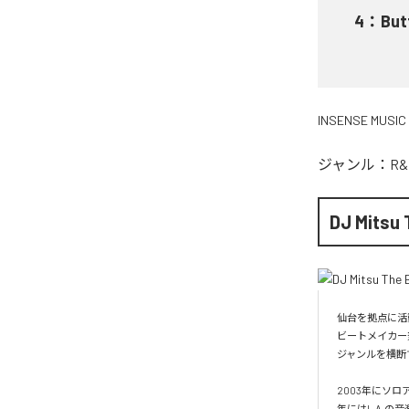
4
：
But
INSENSE MUSIC
ジャンル：
R&
DJ Mitsu 
仙台を拠点に活動
ビートメイカー
ジャンルを横断
2003年にソロ
年にはL.A.の