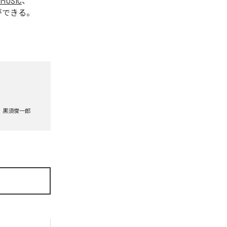
 MUSIC
、
ができる。
黒須俊一郎