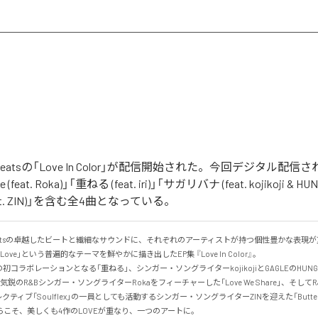
The Beatsの「Love In Color」が配信開始された。今回デジタル配
e (feat. Roka)」「重ねる (feat. iri)」「サガリバナ (feat. kojikoji & HU
 (feat. ZIN)」を含む全4曲となっている。
 the Beatsの卓越したビートと繊細なサウンドに、それぞれのアーティストが持つ個性豊かな表
ve」という普遍的なテーマを鮮やかに描き出したEP集 『Love In Color』。

の初コラボレーションとなる「重ねる」、シンガー・ソングライターkojikojiとGAGLEのHUN
鋭のR&Bシンガー・ソングライターRokaをフィーチャーした「Love We Share」、そしてR&
ティブ「Soulflex」の一員としても活動するシンガー・ソングライターZINを迎えた「Butter
こそ、美しくも4作のLOVEが重なり、一つのアートに。