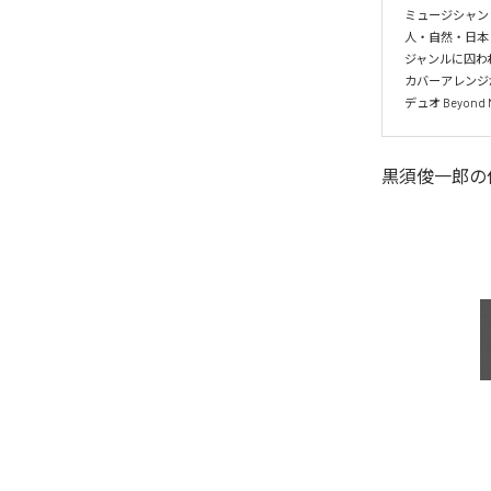
ミュージシャン
人・自然・日本・
ジャンルに囚われ
カバーアレンジが
デュオ Beyon
黒須俊一郎
の