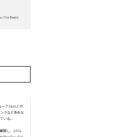
su The Beats
 GAGLE の
ァンクなど多彩な
ている。

展開し、2004
カやヨーロッパツ