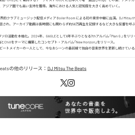
、アジア圏でも高い支持を獲得。海外における人気と認知度を大きく高めていく。

界的クラブミュージック配信メディア Boiler Room による初の東京中継に出演。DJ Mitsu the
信され、アーカイブ動画は長時間にも関わらず約56万再生を記録するなど大きな反響を呼ぶ
びソロ活動を本格化。2024年、GAGLEとして6年半ぶりとなる7thアルバム『Plan G.』をリリ
とChillをテーマに構築したコンセプト・アルバム「New Horizon」をリリース。

ビートメイカーの一人として、今なおシーンの最前線で独自の音楽世界を更新し続けている
Beats
の他のリリース：
DJ Mitsu The Beats