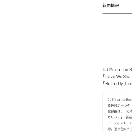
新曲情報
DJ Mitsu 
「Love We Shar
「Butterfly
DJ Mitsu
る色彩が一つの「Lo
収録曲は、iriと
ガリバナ」、新進気
アーティストコレク
録。違う色だから