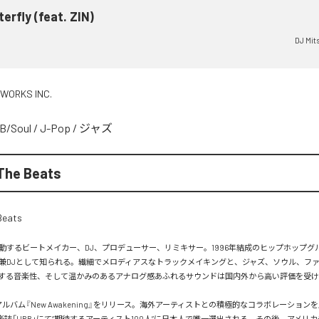
terfly (feat. ZIN)
DJ Mit
 WORKS INC.
B/Soul
/
J-Pop
/
ジャズ
The Beats
するビートメイカー、DJ、プロデューサー、リミキサー。1996年結成のヒップホップグループ
兼DJとして知られる。繊細でメロディアスなトラックメイキングと、ジャズ、ソウル、フ
する音楽性、そして温かみのあるアナログ感あふれるサウンドは国内外から高い評価を受け
アルバム『New Awakening』をリリース。海外アーティストとの積極的なコラボレーションを
音楽誌「URB」にて“期待するアーティスト100人”に日本人で唯一選出される。その後、アメリ