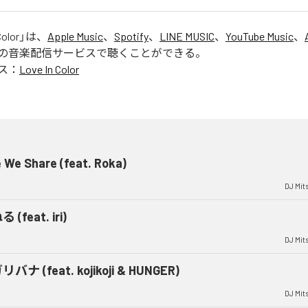
Color
」は、
Apple Music
、
Spotify
、
LINE MUSIC
、
YouTube Music
、
の音楽配信サービスで聴くことができる。
ス：
Love In Color
 We Share (feat. Roka)
DJ Mit
 (feat. iri)
DJ Mit
バナ (feat. kojikoji & HUNGER)
DJ Mit