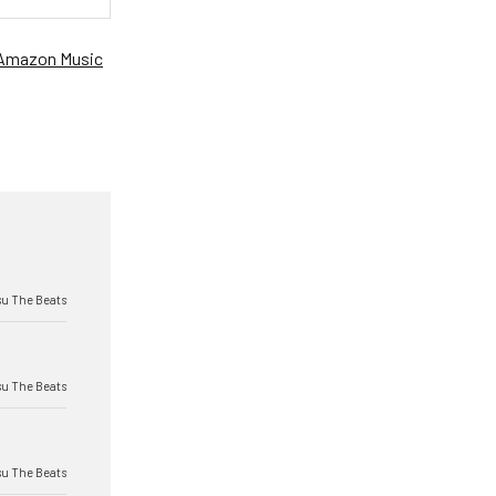
Amazon Music
su The Beats
su The Beats
su The Beats