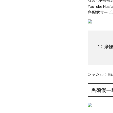
なお「
浄裸裸赤灑
YouTube Music
各配信サービ
1
：
浄裸
ジャンル：
R&
黒須俊一