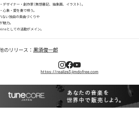
・デザイナー・創作家（無想書記、抽象画、イラスト）。

心象・愛を奏で唄う。

ない独自の楽曲づくりや

魅力。

d Nineとしての活動がメイン。
他のリリース：
黒須俊一郎
https://realize3.jimdofree.com