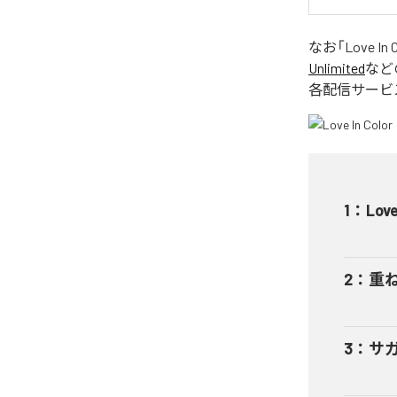
なお「
Love In 
Unlimited
など
各配信サービ
1
：
Love
2
：
重ねる
3
：
サガリ