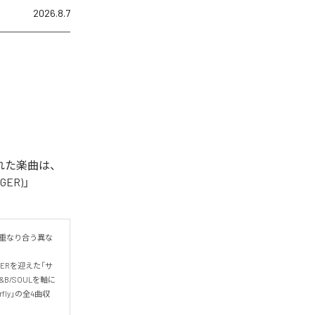
2026.8.7
信された楽曲は、
NGER)」
現が重なり合う異な
GERを迎えた「サ
B/SOULを軸に
fly」の全4曲収