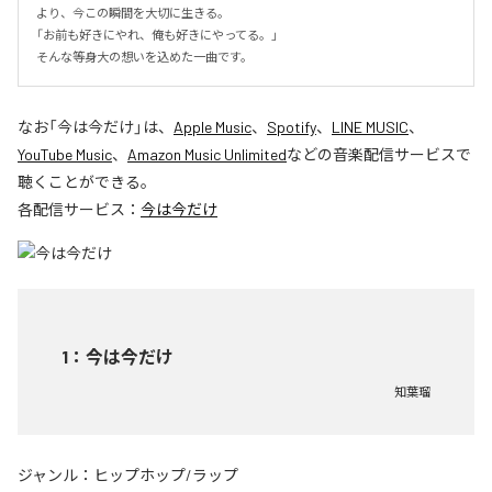
より、今この瞬間を大切に生きる。

「お前も好きにやれ、俺も好きにやってる。」

そんな等身大の想いを込めた一曲です。
なお「
今は今だけ
」は、
Apple Music
、
Spotify
、
LINE MUSIC
、
YouTube Music
、
Amazon Music Unlimited
などの音楽配信サービスで
聴くことができる。
各配信サービス：
今は今だけ
1
：
今は今だけ
知葉瑠
ジャンル：
ヒップホップ/ラップ