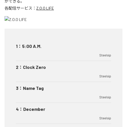
ができる。
各配信サービス：
Z.O.O LIFE
1
：
5:00 A.M.
Steelsip
2
：
Clock Zero
Steelsip
3
：
Name Tag
Steelsip
4
：
December
Steelsip