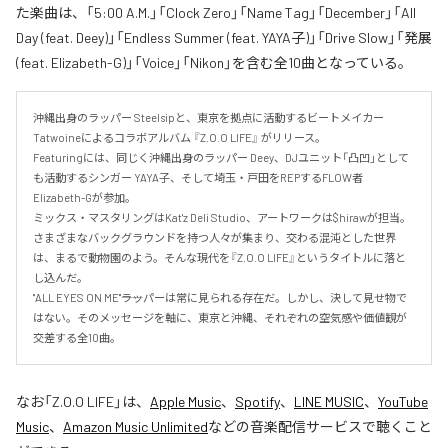
た楽曲は、「5:00 A.M.」「Clock Zero」「Name Tag」「December」「All
Day (feat. Deey)」「Endless Summer (feat. YAYA子)」「Drive Slow」「発展
(feat. Elizabeth-G)」「Voice」「Nikon」を含む全10曲となっている。
沖縄出身のラッパー Steelsipと、東京を拠点に活動するビートメイカー 
Tatwoineによるコラボアルバム 『Z.O.O LIFE』 がリリース。

Featuringには、同じく沖縄出身のラッパー Deey、DJユニット「凸凹」として
も活動するシンガー YAYA子、そして埼玉・戸田をREPするFLOW者 
Elizabeth-Gが参加。

ミックス・マスタリングはKat'z Deli Studio、アートワークは$hirawが担当。

さまざまなバックグラウンドを持つ人々が集まり、交わる混沌とした世界
は、まるで動物園のよう。そんな現代を『Z.O.O LIFE』というタイトルに落と
し込んだ。

"ALL EYES ON ME"――ラッパーは常に見られる存在だ。しかし、決して見せ物で
はない。そのメッセージを軸に、東京と沖縄、それぞれの空気感や価値観が
交差する全10曲。
なお「
Z.O.O LIFE
」は、
Apple Music
、
Spotify
、
LINE MUSIC
、
YouTube
Music
、
Amazon Music Unlimited
などの音楽配信サービスで聴くこと