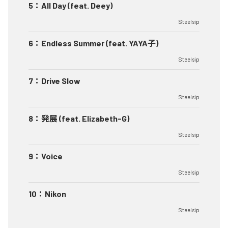
5
：
All Day (feat. Deey)
Steelsip
6
：
Endless Summer (feat. YAYA子)
Steelsip
7
：
Drive Slow
Steelsip
8
：
発展 (feat. Elizabeth-G)
Steelsip
9
：
Voice
Steelsip
10
：
Nikon
Steelsip