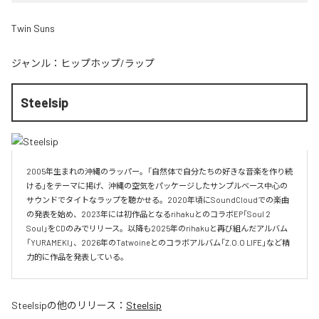
Twin Suns
ジャンル：
ヒップホップ/ラップ
Steelsip
2005年生まれの沖縄のラッパー。「自然体で自分たちの好きな音楽を作り続
ける」をテーマに掲げ、沖縄の空気をパッケージしたサンプルベース中心の
サウンドでタイトなラップを聴かせる。2020年頃にSoundCloudでの楽曲
の発表を始め、2023年には初作品となるrihakuとのコラボEP「Soul 2 
Soul」をCDのみでリリース。以降も2025年のrihakuと再び組んだアルバム
「YURAMEKI」、2026年のTatwoineとのコラボアルバム「Z.O.O LIFE」など精
力的に作品を発表している。
Steelsip
の他のリリース：
Steelsip