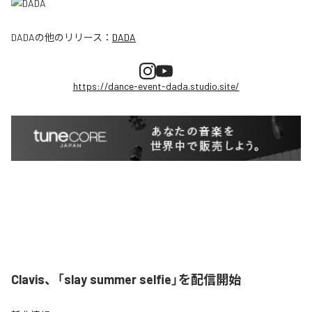
DADA
の他のリリース：
DADA
https://dance-event-dada.studio.site/
Clavis、「slay summer selfie」を配信開始