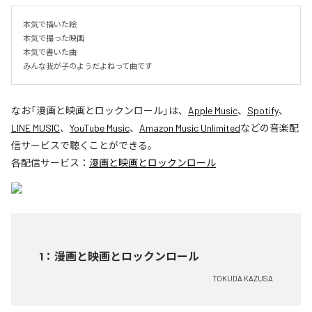
本気で描いた絵

本気で撮った映画

本気で書いた曲

みんな我が子のようだよねって曲です
なお「
漫画と映画とロックンロール
」は、
Apple Music
、
Spotify
、
LINE MUSIC
、
YouTube Music
、
Amazon Music Unlimited
などの音楽配
信サービスで聴くことができる。
各配信サービス：
漫画と映画とロックンロール
1
：
漫画と映画とロックンロール
TOKUDA KAZUSA