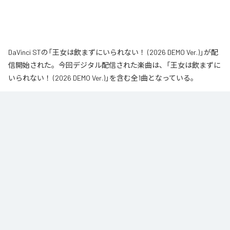
DaVinci STの「王女は飲まずにいられない！ (2026 DEMO Ver.)」が配
信開始された。今回デジタル配信された楽曲は、「王女は飲まずに
いられない！ (2026 DEMO Ver.)」を含む全1曲となっている。
なお「
王女は飲まずにいられない！ (2026 DEMO Ver.)
」は、
Apple
Music
、
Spotify
、
LINE MUSIC
、
YouTube Music
、
Amazon Music
Unlimited
などの音楽配信サービスで聴くことができる。
各配信サービス：
王女は飲まずにいられない！ (2026 DEMO Ver.)
1
：
王女は飲まずにいられない！ (2026 DEMO
Ver.)