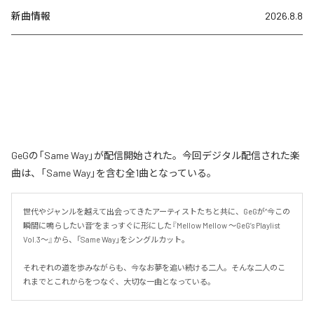
新曲情報
2026.8.8
GeGの「Same Way」が配信開始された。今回デジタル配信された楽
曲は、「Same Way」を含む全1曲となっている。
世代やジャンルを越えて出会ってきたアーティストたちと共に、GeGが“今この
瞬間に鳴らしたい音”をまっすぐに形にした『Mellow Mellow ～GeG’s Playlist 
Vol.3～』から、「Same Way」をシングルカット。

それぞれの道を歩みながらも、今なお夢を追い続ける二人。そんな二人のこ
れまでとこれからをつなぐ、大切な一曲となっている。