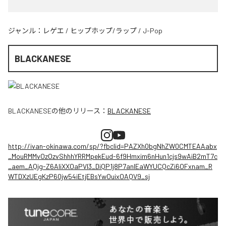
ジャンル：
レゲエ
/
ヒップホップ/ラップ
/
J-Pop
BLACKANESE
BLACKANESE
の他のリリース：
BLACKANESE
http://ivan-okinawa.com/sp/?fbclid=PAZXh0bgNhZW0CMTEAAabx
_MouRMMvOzOzvShhhYRRMpekEud-6f9Hmxim6nHun1cjs9wAiB2mT7c
_aem_AQjg-Z6AIiXXOaPVl3_DiQP1j8P7anlEaWYUCQcZi6OFxnam_R
WTDXzUEgKzP60jw54iEtjEBsYwOuixOAQV9_sj