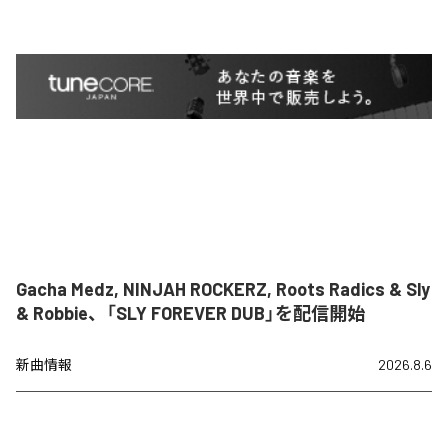
Gacha Medz, NINJAH ROCKERZ, Roots Radics & Sly
& Robbie、「SLY FOREVER DUB」を配信開始
新曲情報
2026.8.6