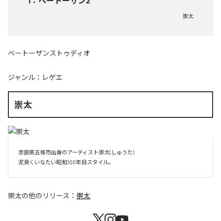
1
：
ベートーザン2
崇太
ベートーザンストゥディオ
ジャンル：
レゲエ
崇太
奈良県五條市出身のアーティスト崇太(しゅうた)

崇太
の他のリリース：
崇太