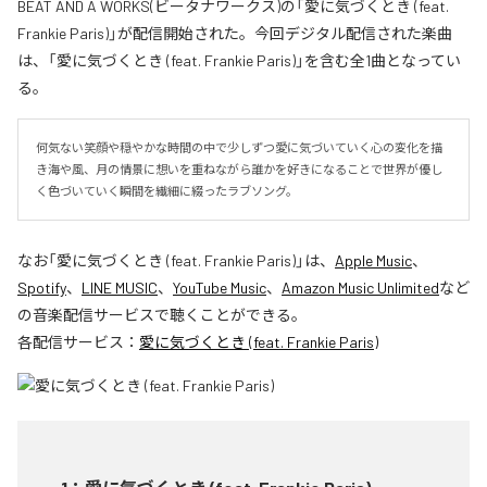
BEAT AND A WORKS(ビータナワークス)の「愛に気づくとき (feat.
Frankie Paris)」が配信開始された。今回デジタル配信された楽曲
は、「愛に気づくとき (feat. Frankie Paris)」を含む全1曲となってい
る。
何気ない笑顔や穏やかな時間の中で少しずつ愛に気づいていく心の変化を描
き海や風、月の情景に想いを重ねながら誰かを好きになることで世界が優し
く色づいていく瞬間を繊細に綴ったラブソング。
なお「
愛に気づくとき (feat. Frankie Paris)
」は、
Apple Music
、
Spotify
、
LINE MUSIC
、
YouTube Music
、
Amazon Music Unlimited
など
の音楽配信サービスで聴くことができる。
各配信サービス：
愛に気づくとき (feat. Frankie Paris)