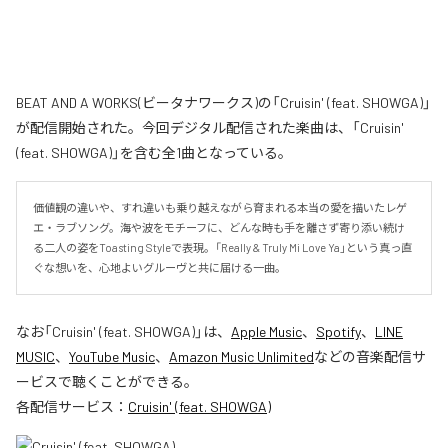
BEAT AND A WORKS(ビータナワークス)の「Cruisin' (feat. SHOWGA)」
が配信開始された。今回デジタル配信された楽曲は、「Cruisin'
(feat. SHOWGA)」を含む全1曲となっている。
価値観の違いや、すれ違いも乗り越えながら育まれる本当の愛を描いたレゲ
エ・ラブソング。海や波をモチーフに、どんな時も手を離さず寄り添い続け
る二人の姿をToasting Styleで表現。「Really & Truly Mi Love Ya」という真っ直
ぐな想いを、心地よいグルーヴと共に届ける一曲。
なお「
Cruisin' (feat. SHOWGA)
」は、
Apple Music
、
Spotify
、
LINE
MUSIC
、
YouTube Music
、
Amazon Music Unlimited
などの音楽配信サ
ービスで聴くことができる。
各配信サービス：
Cruisin' (feat. SHOWGA)