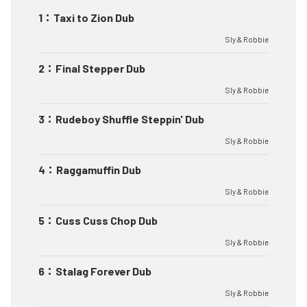
1
：
Taxi to Zion Dub
Sly & Robbie
2
：
Final Stepper Dub
Sly & Robbie
3
：
Rudeboy Shuffle Steppin' Dub
Sly & Robbie
4
：
Raggamuffin Dub
Sly & Robbie
5
：
Cuss Cuss Chop Dub
Sly & Robbie
6
：
Stalag Forever Dub
Sly & Robbie