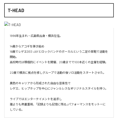
T-HEAD
1996年生まれ・広島県出身・横浜在住。

14歳からアコギを弾き始め

16歳でレゲエDEE-JAYとロックバンドのボーカルという二足の草鞋で活動を
開始。

高校時代は積極的にイベントを開催、20歳までで100本近くの主催を経験。

22歳で横浜に拠点を移しグループで活動の後ソロ活動をスタートさせた。

異色のキャリアから形成された自由な音楽性で

レゲエ、ヒップホップを中心にジャンルレスなオリジナルスタイルを持つ。

ライブではエンターテイメントを追求し

誰よりも熱量重視、「記録よりも記憶に残る」パフォーマンスをモットーに
している。