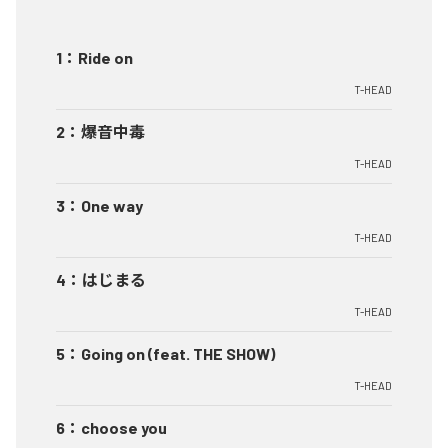
1
：
Ride on
T-HEAD
2
：
爆音中毒
T-HEAD
3
：
One way
T-HEAD
4
：
はじまる
T-HEAD
5
：
Going on (feat. THE SHOW)
T-HEAD
6
：
choose you