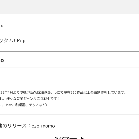
rds
ック
/
J-Pop
mo
26年4月より"遊園地系"AI楽曲をSunoにて現在230作品以上楽曲制作をしています。

し、様々な音楽ジャンルに挑戦中です！

Rock、Jazz、和楽器、テクノなど）
他のリリース：
ezo-momo