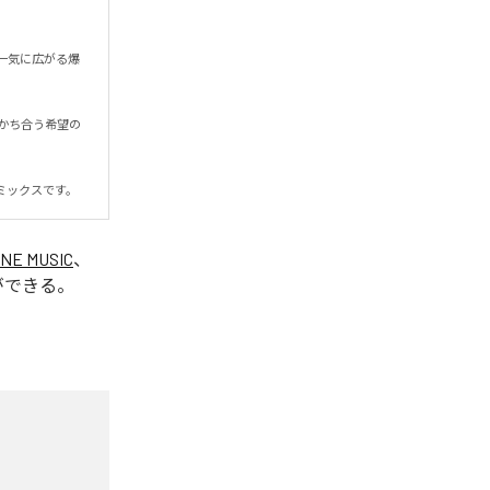
一気に広がる爆
かち合う希望の
ミックスです。
INE MUSIC
、
ができる。