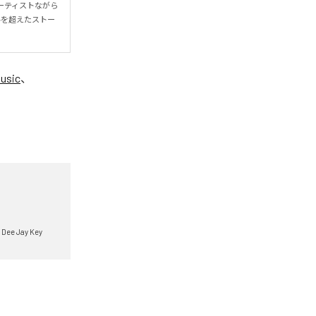
人アーティストながら
ルを超えたストー
usic
、
Dee Jay Key