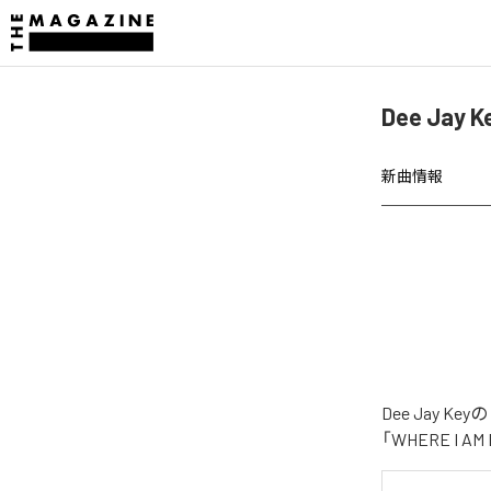
Dee Jay
新曲情報
Dee Jay 
「WHERE I