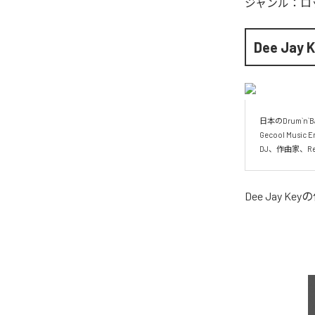
ジャンル：
ロ
Dee Jay K
日本のDrum`n`B
Gecool Musi
DJ、作曲家、ReM
Dee Jay Key
の