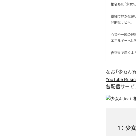
椎名もた「少女A」を
繊細で静かな歌
発的なサビへ。

心音や一瞬の静
エネルギーへと昇華
夜空まで届くよ
なお「
少女A (fe
YouTube Music
各配信サービ
1
：
少女A