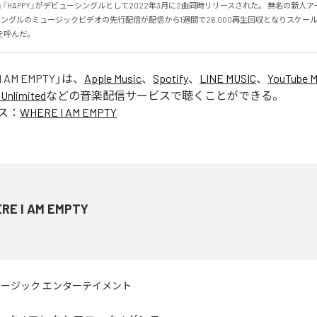
 Tide』『HAPPY』がデビューシングルとして2022年3月に2曲同時リリースされた。 無名の新
ングルのミュージックビデオの先行配信が配信から1週間で26.000再生回収となりスケー
を呼んだ。
I AM EMPTY
」は、
Apple Music
、
Spotify
、
LINE MUSIC
、
YouTube M
Unlimited
などの音楽配信サービスで聴くことができる。
ス：
WHERE I AM EMPTY
RE I AM EMPTY
ュージック エンターテイメント