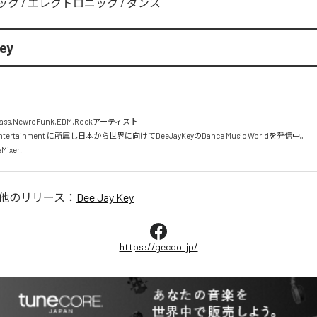
ック
/
エレクトロニック
/
ダンス
ey
ass,NewroFunk,EDM,Rockアーティスト

c Entertainment に所属し日本から世界に向けてDeeJayKeyのDance Music Worldを発信中。

ixer.
他のリリース：
Dee Jay Key
https://gecool.jp/