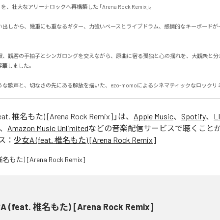
、壮大なアリーナロックへ再構築した 「Arena Rock Remix」。

い出しから、幾重にも重なるギター、力強いベースとライブドラム、感情的なキーボードが
寂、観客の手拍子とシンガロングを交えながら、原曲に宿る孤独と心の揺れを、大観衆と分
しました。

うな歌声と、切なさの先にある解放を描いた、ezo-momoによるシネマティックなロックリ
at. 椎名もた) [Arena Rock Remix]
」は、
Apple Music
、
Spotify
、
L
、
Amazon Music Unlimited
などの音楽配信サービスで聴くこと
ス：
少女A (feat. 椎名もた) [Arena Rock Remix]
 (feat. 椎名もた) [Arena Rock Remix]