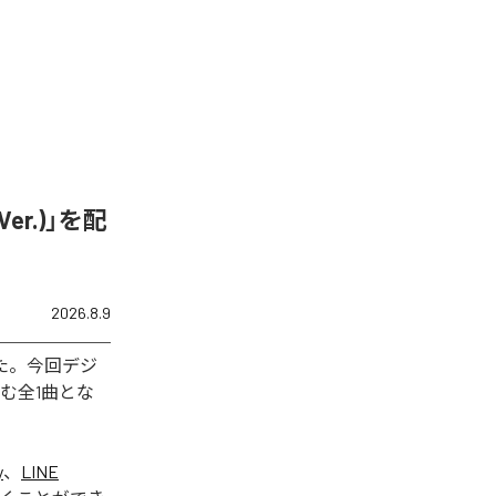
er.)」を配
2026.8.9
された。今回デジ
含む全1曲とな
y
、
LINE