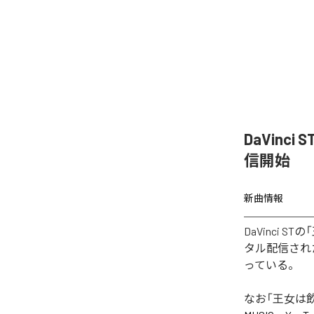
DaVinc
信開始
新曲情報
DaVinci 
タル配信された楽
っている。
なお「
王女は飲ま