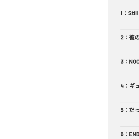
1
：
Still
2
：
彼
3
：
NO
4
：
ギ
5
：
だ
6
：
END