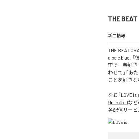
THE BEA
新曲情報
THE BEAT
a pale 
宙で一番好きと言
わせて」「あ
ことを好きな私
なお「
LOVE is
Unlimited
など
各配信サービ