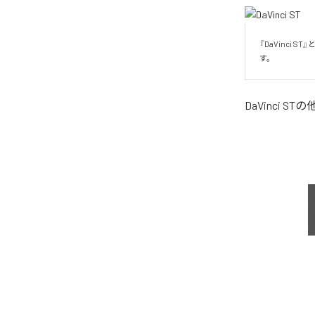
『DaVinci
す。
DaVinci ST
の