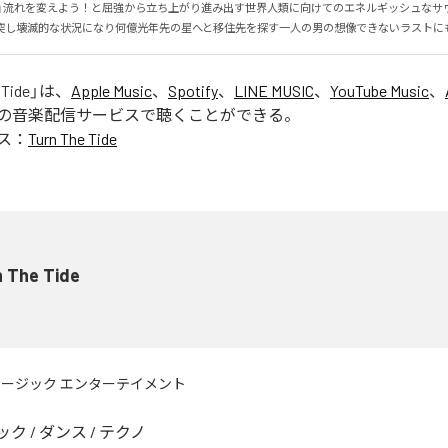
e Tide』流れを変えよう！と屈強から立ち上がり進み出す世界人類に向けてのエネルギッシュなサ
突し壊滅的な状況になり何億光年先の星へと移住先を探す一人の男の想像できないラストに
 Tide
」は、
Apple Music
、
Spotify
、
LINE MUSIC
、
YouTube Music
、
の音楽配信サービスで聴くことができる。
ス：
Turn The Tide
n The Tide
ュージック エンターテイメント
ック
/
ダンス
/
テクノ