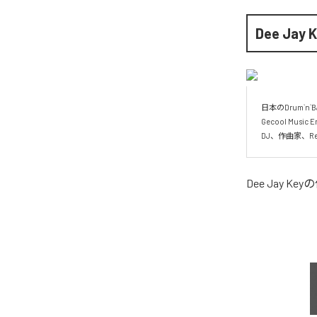
Dee Jay K
日本のDrum`n`B
Gecool Musi
DJ、作曲家、ReM
Dee Jay Key
の