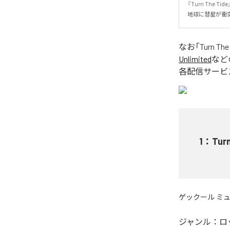
『Turn Th
地球に彗星が衝
なお「
Turn The
Unlimited
など
各配信サービ
1
：
Tur
ゲックール ミ
ジャンル：
ロ