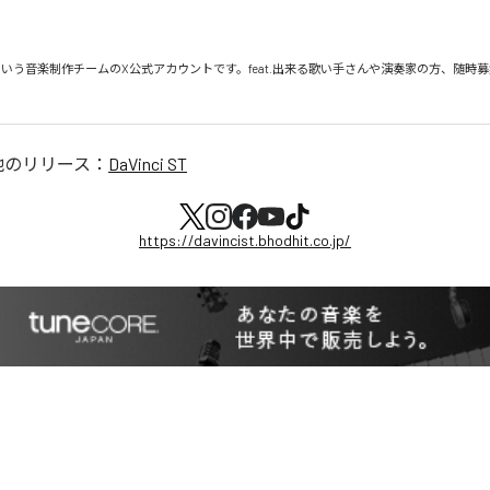
 ST』という音楽制作チームのX公式アカウントです。feat.出来る歌い手さんや演奏家の方、随時
他のリリース：
DaVinci ST
https://davincist.bhodhit.co.jp/