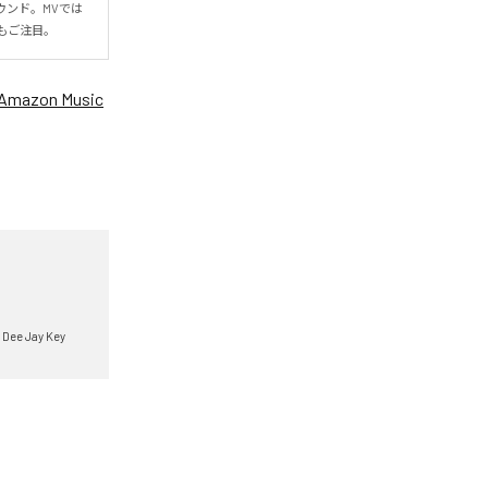
ウンド。MVでは
もご注目。
Amazon Music
Dee Jay Key