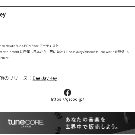
ey
ass,NewroFunk,EDM,Rockアーティスト

c Entertainment に所属し日本から世界に向けてDeeJayKeyのDance Music Worldを発信中。

ixer.
他のリリース：
Dee Jay Key
https://gecool.jp/