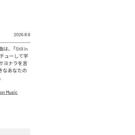
2026.8.9
「Still in
してチューして宇
からサヨナラを言
好きなあなたの
。
on Music