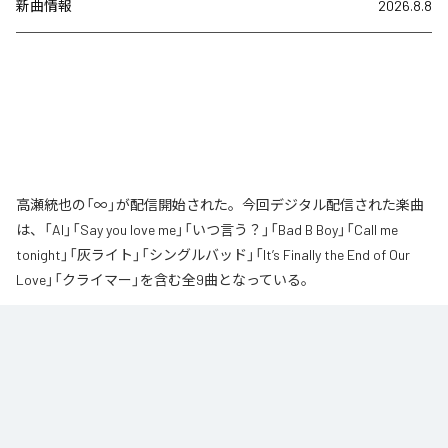
新曲情報
2026.8.8
高瀬統也の「∞」が配信開始された。今回デジタル配信された楽曲
は、「AI」「Say you love me」「いつ言う？」「Bad B Boy」「Call me
tonight」「灰ライト」「シングルバッド」「It’s Finally the End of Our
Love」「クライマー」を含む全9曲となっている。
なお「
∞
」は、
Apple Music
、
Spotify
、
LINE MUSIC
、
YouTube Music
、
Amazon Music Unlimited
などの音楽配信サービスで聴くことができ
る。
各配信サービス：
∞