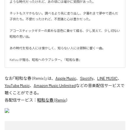
ような時代だったけれど、あの頃には確かに笑顔があった。

ネットもスマホもない。調べるより先に走り出し、夕暮れまで夢中で遊んだ
子供たち。不便だったけれど、不思議と心は豊かだった。

アコースティックギターの素朴な音色に乗せて綴る、少し笑えて、少し切ない
昭和の思い出。

あの時代を知る人には懐かしく、知らない人には新鮮に響く一曲。

Kafuu が贈る、昭和へのラブレター。『昭和な春』
なお「
昭和な春 (Remix)
」は、
Apple Music
、
Spotify
、
LINE MUSIC
、
YouTube Music
、
Amazon Music Unlimited
などの音楽配信サービスで
聴くことができる。
各配信サービス：
昭和な春 (Remix)