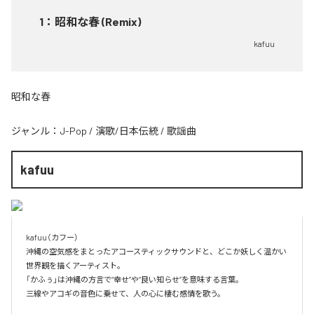
1
：
昭和な春 (Remix)
kafuu
昭和な春
ジャンル：
J-Pop
/
演歌/日本伝統
/
歌謡曲
kafuu
kafuu（カフー）

沖縄の空気感をまとったアコースティックサウンドと、どこか妖しく温かい
世界観を描くアーティスト。

「かふぅ」は沖縄の方言で“幸せ”や“良い知らせ”を意味する言葉。

三線やアコギの音色に乗せて、人の心に棲む感情を歌う。