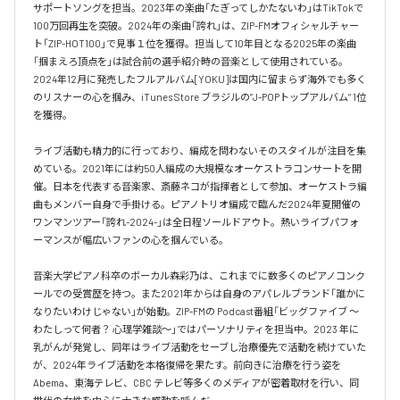
サポートソングを担当。2023年の楽曲「たぎってしかたないわ」はTikTokで
100万回再生を突破。2024年の楽曲「誇れ」は、ZIP-FMオフィシャルチャー
ト「ZIP-HOT100」で見事１位を獲得。担当して10年目となる2025年の楽曲
「掴まえろ頂点を」は試合前の選手紹介時の音楽として使用されている。

2024年12月に発売したフルアルバム[YOKU]は国内に留まらず海外でも多く
のリスナーの心を掴み、iTunes Store ブラジルの”J-POPトップアルバム” 1位
を獲得。

ライブ活動も精力的に行っており、編成を問わないそのスタイルが注目を集
めている。2021年には約50人編成の大規模なオーケストラコンサートを開
催。日本を代表する音楽家、斎藤ネコが指揮者として参加、オーケストラ編
曲もメンバー自身で手掛ける。ピアノトリオ編成で臨んだ2024年夏開催の
ワンマンツアー「誇れ-2024-」は全日程ソールドアウト。熱いライブパフォ
ーマンスが幅広いファンの心を掴んでいる。

音楽大学ピアノ科卒のボーカル森彩乃は、これまでに数多くのピアノコンク
ールでの受賞歴を持つ。また2021年からは自身のアパレルブランド「誰かに
なりたいわけじゃない」が始動。ZIP-FMの Podcast番組「ビッグファイブ 〜
わたしって何者？ 心理学雑談〜」ではパーソナリティを担当中。2023 年に
乳がんが発覚し、同年はライブ活動をセーブし治療優先で活動を続けていた
が、2024年ライブ活動を本格復帰を果たす。前向きに治療を行う姿を
Abema、東海テレビ、CBC テレビ等多くのメディアが密着取材を行い、同