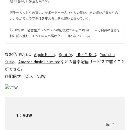
抱く「誓い」に焦点を当てた。

選手一人ひとりの誓い。サポーター一人ひとりの誓い。その想いが重なり合
い、やがてクラブ全体を支える大きな誓いとなっていく。

『VOW』は、名古屋グランパスへの応援歌であると同時に、自分自身の信念を
胸に前へ進む、すべての人へ届けたい一曲となっている。
なお「
VOW
」は、
Apple Music
、
Spotify
、
LINE MUSIC
、
YouTube
Music
、
Amazon Music Unlimited
などの音楽配信サービスで聴くこと
ができる。
各配信サービス：
VOW
1
：
VOW
Qaijff