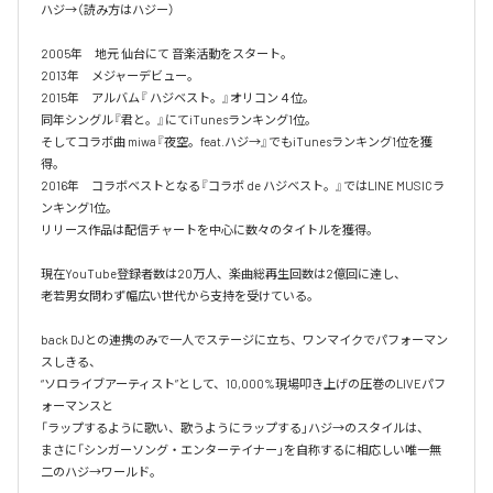
ハジ→（読み方はハジー）

2005年　地元 仙台にて 音楽活動をスタート。

2013年　メジャーデビュー。

2015年　アルバム『 ハジベスト。』オリコン４位。

同年シングル『君と。』にてiTunesランキング1位。

そしてコラボ曲 miwa『夜空。feat.ハジ→』でもiTunesランキング1位を獲
得。

2016年　コラボベストとなる『コラボ de ハジベスト。』ではLINE MUSICラ
ンキング1位。

リリース作品は配信チャートを中心に数々のタイトルを獲得。

現在YouTube登録者数は20万人、楽曲総再生回数は2億回に達し、

老若男女問わず幅広い世代から支持を受けている。 

back DJとの連携のみで一人でステージに立ち、ワンマイクでパフォーマン
スしきる、

“ソロライブアーティスト”として、10,000%現場叩き上げの圧巻のLIVEパフ
ォーマンスと

「ラップするように歌い、歌うようにラップする」ハジ→のスタイルは、

まさに「シンガーソング・エンターテイナー」を自称するに相応しい唯一無
二のハジ→ワールド。
