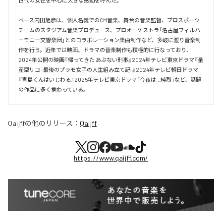
世代の女性を中心に大きな感動を呼んだ。

ベース内田旭彦は、個人名義でのCM音楽、舞台の音楽監督、プロスポーツ
チームのスタジアム音楽プロデュース、プロオーケストラ「名古屋フィルハ
ーモニー交響楽団」とのコラボレーション楽曲制作など、多岐に渡り音楽制
作を行う。近年では映画、ドラマの音楽制作も積極的に行なっており、
2024年公開の映画『帰ってきた あぶない刑事』2024年テレビ東京ドラマ『量
産型リコ -最後のプラモ女子の人生組み立て記-』2024年テレビ朝日ドラマ
『青島くんはいじわる』2025年テレビ東京ドラマ「今夜は…純烈」など、話題
の作品に多く携わっている。
Qaijff
の他のリリース：
Qaijff
https://www.qaijff.com/