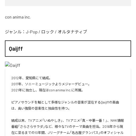
con anima inc.
ジャンル：
J-Pop
/
ロック
/
オルタナティブ
Qaijff
2012年、愛知県にて結成。

2017年、ソニーミュージックよりメジャーデビュー。

2021年に独立し、現在はcon anima Inc.に所属。

ピアノサウンドを軸として多様なジャンルの音楽が混在するQaijffの楽曲
は、高い強度の音楽性と独自性を持つ。

結成以来、TVアニメ「いぬやしき」、TVアニメ「真・中華一番！」、NHK情報
番組「さらさらサラダ」など、様々なTVのテーマ楽曲を担当。2016年から現
在に至るまでの10年間、Jリーグチーム「名古屋グランパス」のオフィシャル