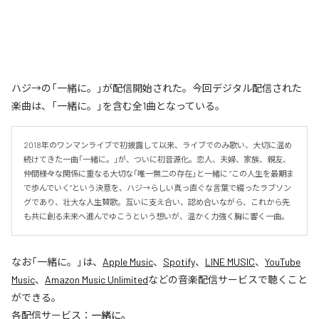
ハジ→の「一緒に。」が配信開始された。今回デジタル配信された
楽曲は、「一緒に。」を含む全1曲となっている。
2018年のワンマンライブで初披露して以来、ライブでのみ歌い、大切に温め
続けてきた一曲「一緒に。」が、ついに初音源化。恋人、夫婦、家族、親友、
仲間――様々な関係に重なる大切な「唯一無二の存在」と一緒に “この人生を最期ま
で歩んでいく”という決意を、ハジ→らしい真っ直ぐな言葉で綴ったラブソン
グであり、壮大な人生賛歌。互いに支え合い、認め合いながら、これから先
も共に創る未来へ進んでゆこうという想いが、温かく力強く胸に響く一曲。
なお「
一緒に。
」は、
Apple Music
、
Spotify
、
LINE MUSIC
、
YouTube
Music
、
Amazon Music Unlimited
などの音楽配信サービスで聴くこと
ができる。
各配信サービス：
一緒に。