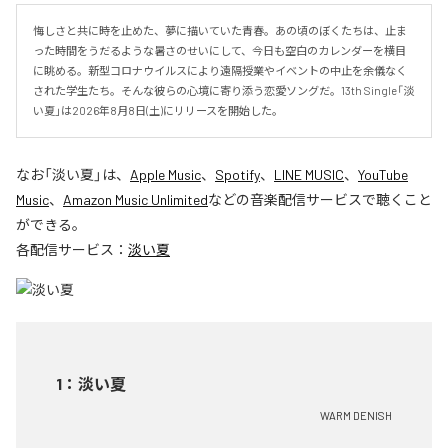
悔しさと共に時を止めた、夢に描いていた青春。あの頃のぼくたちは、止ま
った時間をうだるような暑さのせいにして、今日も空白のカレンダーを横目
に眺める。新型コロナウイルスにより遠隔授業やイベントの中止を余儀なく
された学生たち。そんな彼らの心境に寄り添う恋愛ソングだ。13th Single「淡
い夏」は2026年8月8日(土)にリリースを開始した。
なお「
淡い夏
」は、
Apple Music
、
Spotify
、
LINE MUSIC
、
YouTube
Music
、
Amazon Music Unlimited
などの音楽配信サービスで聴くこと
ができる。
各配信サービス：
淡い夏
1
：
淡い夏
WARM DENISH