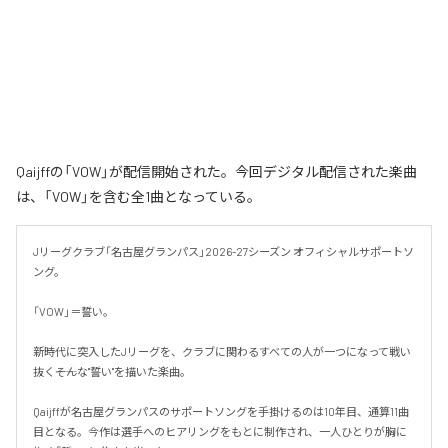
Qaijffの「VOW」が配信開始された。今回デジタル配信された楽曲
は、「VOW」を含む全1曲となっている。
Jリーグクラブ「名古屋グランパス」2026-27シーズン オフィシャルサポートソ
ング。

「VOW」＝誓い。

新時代に突入したJリーグを、クラブに関わるすべての人が一つになって戦い
抜く――そんな"誓い"を描いた楽曲。

Qaijffが名古屋グランパスのサポートソングを手掛けるのは10年目、通算11曲
目となる。今作は選手へのヒアリングをもとに制作され、一人ひとりが胸に