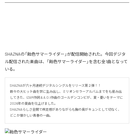
SHAZNAの「飴色サマーライダー」が配信開始された。今回デジタ
ル配信された楽曲は、「飴色サマーライダー」を含む全1曲となって
いる。
SHAZNAが六ヶ月連続デジタルシングルをリリース第２弾！！

数々の大ヒット曲を世に生み出し、ミリオンセラーアルバムまでをも産み出
してきた、IZAM作詞 & A.O.I作曲のゴールデンコンビが、夏・憂いをテーマに
2026年の夏曲を仕上げました。

SHAZNAらしさ全開で疾走感がありながらも胸の奥がキュンとして切なく、
どこか懐かしい青春の一曲。