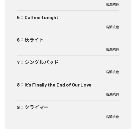
高瀬統也
5
：
Call me tonight
高瀬統也
6
：
灰ライト
高瀬統也
7
：
シングルバッド
高瀬統也
8
：
It’s Finally the End of Our Love
高瀬統也
9
：
クライマー
高瀬統也