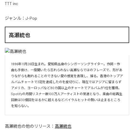
TTT inc
ジャンル：
J-Pop
高瀬統也
1996年11月26日生まれ。愛知県出身のシンガーソングライター。作詞・作
曲も手掛け、一度聞いたら忘れられない高瀬ならではのフレーズで、形があ
りながらも触れることのできない愛の感覚を表現し、操る。香港のトップア
ルバムチャートで3冠を達成したのを皮切りに、現在ではアジアに留まらず
アメリカ、ヨーロッパなど80カ国以上のチャートでアルバムが1位を獲得。
Spotifyの月間リスナー数100万人アーティストの常連となり、楽曲の総再生
回数は30億回をはるかに超えるなどバイラルヒットの勢いは止まるところ
を知らない。
高瀬統也
の他のリリース：
高瀬統也