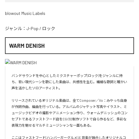
blowout Music Labels
ジャンル：
J-Pop
/
ロック
WARM DENISH
バンドサウンドを中心としたミクスチャーポップ(ロック)をジャンルに持
ち、若い現代シーンを歌にした楽曲は、共感性を生む。繊細な歌詞と暖かい
声を活かしたソロアーティスト。

リリースされているオリジナル楽曲は、全てComposer／Vo：みやっち自身
が作詞作曲、編曲を行っている。アルバムのジャケット写真やイラスト、ミ
ュージックビデオの撮影やアニメーション作り、ウォームデニッシュのコン
セプトであるファストフード店をCG/3D制作ソフトで自ら作るなど、多彩な
表現力を魅せるマルチミュージシャンな一面もある。

ここはファストフード(ハンバーガーグルメ)と音楽が融合したオリジナルコ