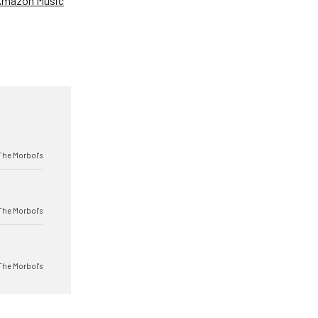
Amazon Music
The Morbol's
The Morbol's
The Morbol's