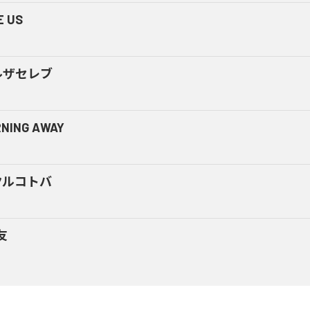
E US
ルザセレブ
NING AWAY
クルコトバ
友