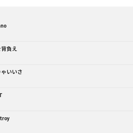
ano
を背負え
りゃいいさ
T
troy