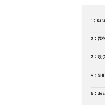
1
：
kar
2
：
罪
3
：
殴
4
：
SHI
5
：
des