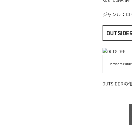
RUBY COMPANY
ジャンル：
ロ
OUTSIDE
Hardcore Punk 
OUTSIDER
の