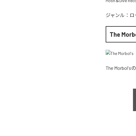
Mosh＆Dive Rec
ジャンル：
ロ
The Morb
The Morbol's
の