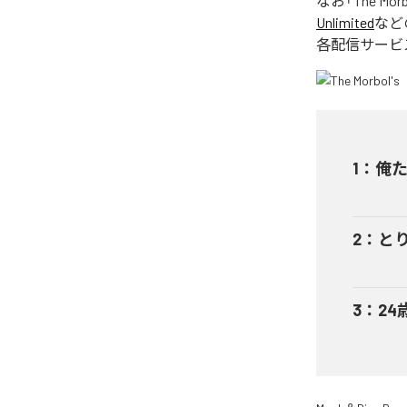
なお「
The Morb
Unlimited
など
各配信サービ
1
：
俺
2
：
と
3
：
24