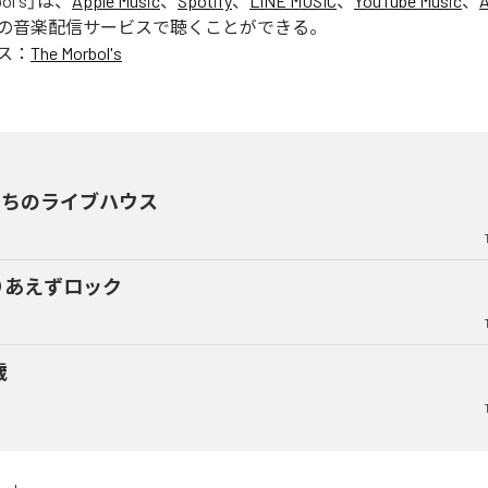
ol's
」は、
Apple Music
、
Spotify
、
LINE MUSIC
、
YouTube Music
、
の音楽配信サービスで聴くことができる。
ス：
The Morbol's
たちのライブハウス
りあえずロック
歳