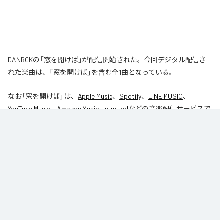
DANROKの「窓を開けば」が配信開始された。今回デジタル配信さ
れた楽曲は、「窓を開けば」を含む全1曲となっている。
なお「
窓を開けば
」は、
Apple Music
、
Spotify
、
LINE MUSIC
、
YouTube Music
、
Amazon Music Unlimited
などの音楽配信サービスで
聴くことができる。
各配信サービス：
窓を開けば
1
：
窓を開けば
DANROK