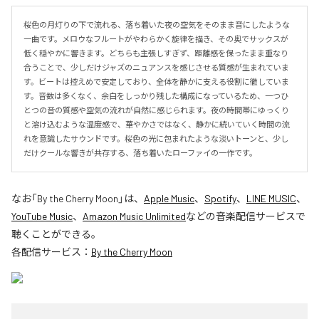
桜色の月灯りの下で流れる、落ち着いた夜の空気をそのまま音にしたような
一曲です。メロウなフルートがやわらかく旋律を描き、その奥でサックスが
低く穏やかに響きます。どちらも主張しすぎず、距離感を保ったまま重なり
合うことで、少しだけジャズのニュアンスを感じさせる質感が生まれていま
す。ビートは控えめで安定しており、全体を静かに支える役割に徹していま
す。音数は多くなく、余白をしっかり残した構成になっているため、一つひ
とつの音の質感や空気の流れが自然に感じられます。夜の時間帯にゆっくり
と溶け込むような温度感で、華やかさではなく、静かに続いていく時間の流
れを意識したサウンドです。桜色の光に包まれたような淡いトーンと、少し
だけクールな響きが共存する、落ち着いたローファイの一作です。
なお「
By the Cherry Moon
」は、
Apple Music
、
Spotify
、
LINE MUSIC
、
YouTube Music
、
Amazon Music Unlimited
などの音楽配信サービスで
聴くことができる。
各配信サービス：
By the Cherry Moon