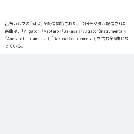
呂布カルマの「財産」が配信開始された。今回デジタル配信された
楽曲は、「Aligator」「Asotaro」「Bakasai」「Aligator (Instrumental)」
「Asotaro (Instrumental)」「Bakasai (Instrumental)」を含む全6曲とな
っている。
なお「
財産
」は、
Apple Music
、
Spotify
、
LINE MUSIC
、
YouTube
Music
、
Amazon Music Unlimited
などの音楽配信サービスで聴くこと
ができる。
各配信サービス：
財産
1
：
Aligator
呂布カルマ