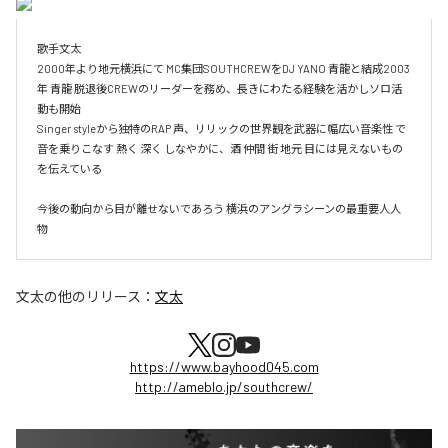
歌手文太

2000年より地元横浜にて MC集団SOUTHCREWをDJ YANO 青龍と結成2003
年 青龍 脱退後CREWのリーダーを務め、長きにわたる経験を活かしソロ活
動も開始

Singer styleから独特のRAP 声、リリックの世界観を武器に幅広い音楽性 で
音を乗りこなす 熱く 深く しなやかに、酒 仲間 街 地元 目には見えないもの
を伝えている

今後の動向から目が離せないであろう 横浜のアングラシーンの最重要人人
物
文太
の他のリリース：
文太
https://www.bayhood045.com
http://ameblo.jp/southcrew/