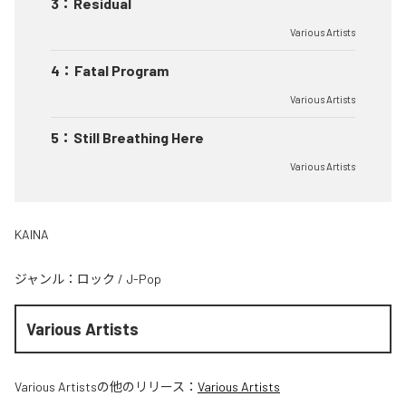
3
：
Residual
Various Artists
4
：
Fatal Program
Various Artists
5
：
Still Breathing Here
Various Artists
KAINA
ジャンル：
ロック
/
J-Pop
Various Artists
Various Artists
の他のリリース：
Various Artists