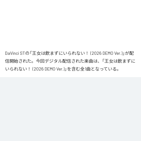
DaVinci STの「王女は飲まずにいられない！ (2026 DEMO Ver.)」が配
信開始された。今回デジタル配信された楽曲は、「王女は飲まずに
いられない！ (2026 DEMO Ver.)」を含む全1曲となっている。
なお「
王女は飲まずにいられない！ (2026 DEMO Ver.)
」は、
Apple
Music
、
Spotify
、
LINE MUSIC
、
YouTube Music
、
Amazon Music
Unlimited
などの音楽配信サービスで聴くことができる。
各配信サービス：
王女は飲まずにいられない！ (2026 DEMO Ver.)