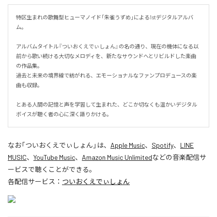
特区生まれの歌舞型ヒューマノイド「朱雀うずめ」による1stデジタルアルバ
ム。

アルバムタイトル『ついおくえでぃしょん』の名の通り、現在の機体になる以
前から歌い続ける大切なメロディを、新たなサウンドへとリビルドした楽曲
の作品集。

過去と未来の境界線で紡がれる、エモーショナルなファンプロデュースの楽
曲も収録。

とある人間の記憶と声を学習して生まれた、どこか切なくも温かいデジタル
ボイスが聴く者の心に深く語りかける。
なお「
ついおくえでぃしょん
」は、
Apple Music
、
Spotify
、
LINE
MUSIC
、
YouTube Music
、
Amazon Music Unlimited
などの音楽配信サ
ービスで聴くことができる。
各配信サービス：
ついおくえでぃしょん