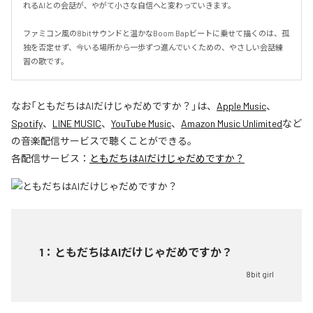
れるAIとの会話が、やがて小さな自信へと変わっていきます。

ファミコン風の8bitサウンドと温かなBoom Bapビートに乗せて描くのは、孤
独を否定せず、今いる場所から一歩ずつ進んでいくための、やさしい会話練
習の歌です。
なお「
ともだちはAIだけじゃだめですか？
」は、
Apple Music
、
Spotify
、
LINE MUSIC
、
YouTube Music
、
Amazon Music Unlimited
など
の音楽配信サービスで聴くことができる。
各配信サービス：
ともだちはAIだけじゃだめですか？
1
：
ともだちはAIだけじゃだめですか？
8bit girl