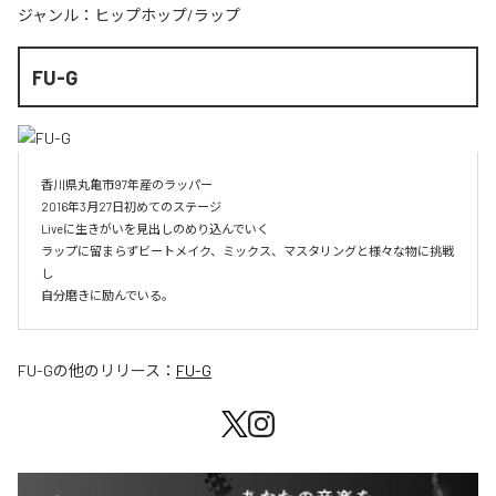
ジャンル：
ヒップホップ/ラップ
FU-G
香川県丸亀市97年産のラッパー

2016年3月27日初めてのステージ

Liveに生きがいを見出しのめり込んでいく

ラップに留まらずビートメイク、ミックス、マスタリングと様々な物に挑戦
し

自分磨きに励んでいる。
FU-G
の他のリリース：
FU-G