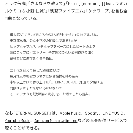
ィック伝説」「さよならを教えて」「Enter [ [noreturn] ] [feat. ラミカ
ルケミコ & 小野 仁誠]」「駒繋ファイブエム」「ケツワープ」を含む全
11曲となっている。
勇太郎/さくらい/でにろうの3人組「セキゼン」の1stアルバム。

東京都出身、公立小学校の同級生である3人が

ヒップホップ/グリッチホップをベースにしたビートの上を

歌にラップにポエトリー…予定調和のない公園遊びの如く

縦横無尽に遊びまくる全11曲。

三十代を迎え再会した幼馴染3人が

毎月地元の格安カラオケに録音機材を持ち込み

半年以上かけて作り上げた「ETERNAL SUNSET(永遠の夕焼け)」。

門限はまだまだ来ないみたいなので

そこのアナタも「放課後の続き」を、お暇でしたら是非。
なお「
ETERNAL SUNSET
」は、
Apple Music
、
Spotify
、
LINE MUSIC
、
YouTube Music
、
Amazon Music Unlimited
などの音楽配信サービスで
聴くことができる。