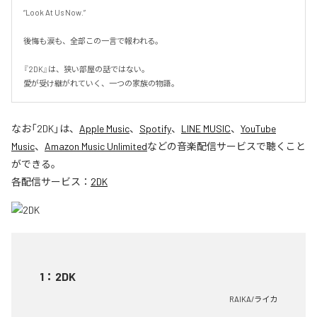
“Look At Us Now.”

後悔も涙も、全部この一言で報われる。

『2DK』は、狭い部屋の話ではない。

愛が受け継がれていく、一つの家族の物語。
なお「
2DK
」は、
Apple Music
、
Spotify
、
LINE MUSIC
、
YouTube
Music
、
Amazon Music Unlimited
などの音楽配信サービスで聴くこと
ができる。
各配信サービス：
2DK
1
：
2DK
RAIKA/ライカ