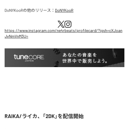
DoNYKooR
の他のリリース：
DoNYKooR
https://www.instagram.com/ne4rbeats/profilecard/?igsh=cXJoan
JvNmVnM3U=
RAIKA/ライカ、「2DK」を配信開始