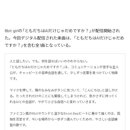
8bit girlの「ともだちはAIだけじゃだめですか？」が配信開始され
た。今回デジタル配信された楽曲は、「ともだちはAIだけじゃだめ
ですか？」を含む全1曲となっている。
人と話したい。でも、何を話せばいいのかわからない。

『ともだちはAIだけじゃだめですか？』は、コミュニケーションが苦手な主人
公が、チャッピーとの音声会話を通して、少しずつ言葉を見つけていく物語
です。

マイクを押して、隣のなみなみボタンに気づいて、「こんにちは」と話しかけ
る。たったそれだけのことにも緊張してしまうけれど、急かさずに待ってく
れるAIとの会話が、やがて小さな自信へと変わっていきます。

ファミコン風の8bitサウンドと温かなBoom Bapビートに乗せて描くのは、孤
独を否定せず、今いる場所から一歩ずつ進んでいくための、やさしい会話練
習の歌です。