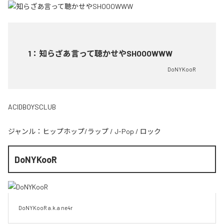
1
：
知らざあ言って聴かせやSHOOOWWW
DoNYKooR
ACIDBOYSCLUB
ジャンル：
ヒップホップ/ラップ
/
J-Pop
/
ロック
DoNYKooR
DoNYKooR a.k.a ne4r