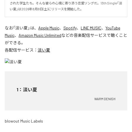
された学生たち。そんな彼らの心境に寄り添う恋愛ソングだ。13th Single「淡
い夏」は2026年8月8日(土)にリリースを開始した。
なお「
淡い夏
」は、
Apple Music
、
Spotify
、
LINE MUSIC
、
YouTube
Music
、
Amazon Music Unlimited
などの音楽配信サービスで聴くこと
ができる。
各配信サービス：
淡い夏
1
：
淡い夏
WARM DENISH
blowout Music Labels