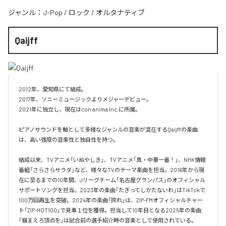
ジャンル：
J-Pop
/
ロック
/
オルタナティブ
Qaijff
2012年、愛知県にて結成。

2017年、ソニーミュージックよりメジャーデビュー。

2021年に独立し、現在はcon anima Inc.に所属。

ピアノサウンドを軸として多様なジャンルの音楽が混在するQaijffの楽曲
は、高い強度の音楽性と独自性を持つ。

結成以来、TVアニメ「いぬやしき」、TVアニメ「真・中華一番！」、NHK情報
番組「さらさらサラダ」など、様々なTVのテーマ楽曲を担当。2016年から現
在に至るまでの10年間、Jリーグチーム「名古屋グランパス」のオフィシャル
サポートソングを担当。2023年の楽曲「たぎってしかたないわ」はTikTokで
100万回再生を突破。2024年の楽曲「誇れ」は、ZIP-FMオフィシャルチャー
ト「ZIP-HOT100」で見事１位を獲得。担当して10年目となる2025年の楽曲
「掴まえろ頂点を」は試合前の選手紹介時の音楽として使用されている。
