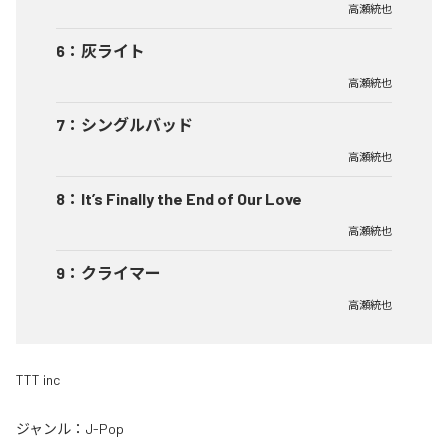
高瀬統也
6
：
灰ライト
高瀬統也
7
：
シングルバッド
高瀬統也
8
：
It’s Finally the End of Our Love
高瀬統也
9
：
クライマー
高瀬統也
TTT inc
ジャンル：
J-Pop