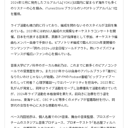
2024年12月に発売したフルアルバム[YOKU]は国内に留まらず海外でも多く
のリスナーの心を掴み、iTunes Store ブラジルの”J-POPトップアルバム” 1位
を獲得。

ライブ活動も精力的に行っており、編成を問わないそのスタイルが注目を集
めている。2021年には約50人編成の大規模なオーケストラコンサートを開
催。日本を代表する音楽家、斎藤ネコが指揮者として参加、オーケストラ編
曲もメンバー自身で手掛ける。ピアノトリオ編成で臨んだ2024年夏開催の
ワンマンツアー「誇れ-2024-」は全日程ソールドアウト。熱いライブパフォ
ーマンスが幅広いファンの心を掴んでいる。

音楽大学ピアノ科卒のボーカル森彩乃は、これまでに数多くのピアノコンク
ールでの受賞歴を持つ。また2021年からは自身のアパレルブランド「誰かに
なりたいわけじゃない」が始動。ZIP-FMの Podcast番組「ビッグファイブ 〜
わたしって何者？ 心理学雑談〜」ではパーソナリティを担当中。2023 年に
乳がんが発覚し、同年はライブ活動をセーブし治療優先で活動を続けていた
が、2024年ライブ活動を本格復帰を果たす。前向きに治療を行う姿を
Abema、東海テレビ、CBC テレビ等多くのメディアが密着取材を行い、同
世代の女性を中心に大きな感動を呼んだ。

ベース内田旭彦は、個人名義でのCM音楽、舞台の音楽監督、プロスポーツ
チームのスタジアム音楽プロデュース、プロオーケストラ「名古屋フィルハ