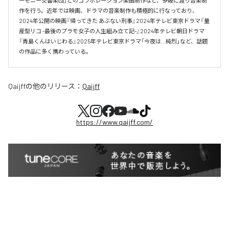
ーモニー交響楽団」とのコラボレーション楽曲制作など、多岐に渡り音楽制
作を行う。近年では映画、ドラマの音楽制作も積極的に行なっており、
2024年公開の映画『帰ってきた あぶない刑事』2024年テレビ東京ドラマ『量
産型リコ -最後のプラモ女子の人生組み立て記-』2024年テレビ朝日ドラマ
『青島くんはいじわる』2025年テレビ東京ドラマ「今夜は…純烈」など、話題
の作品に多く携わっている。
Qaijff
の他のリリース：
Qaijff
https://www.qaijff.com/