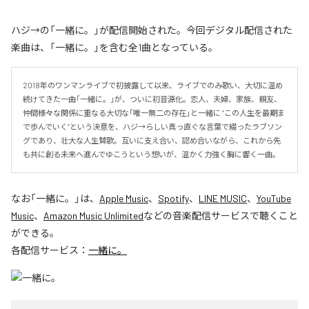
ハジ→の「一緒に。」が配信開始された。今回デジタル配信された
楽曲は、「一緒に。」を含む全1曲となっている。
2018年のワンマンライブで初披露して以来、ライブでのみ歌い、大切に温め
続けてきた一曲「一緒に。」が、ついに初音源化。恋人、夫婦、家族、親友、
仲間――様々な関係に重なる大切な「唯一無二の存在」と一緒に “この人生を最期ま
で歩んでいく”という決意を、ハジ→らしい真っ直ぐな言葉で綴ったラブソン
グであり、壮大な人生賛歌。互いに支え合い、認め合いながら、これから先
も共に創る未来へ進んでゆこうという想いが、温かく力強く胸に響く一曲。
なお「
一緒に。
」は、
Apple Music
、
Spotify
、
LINE MUSIC
、
YouTube
Music
、
Amazon Music Unlimited
などの音楽配信サービスで聴くこと
ができる。
各配信サービス：
一緒に。