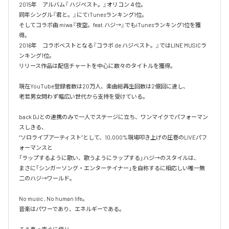
2015年　アルバム『 ハジベスト。』オリコン４位。

同年シングル『君と。』にてiTunesランキング1位。

そしてコラボ曲 miwa『夜空。feat.ハジ→』でもiTunesランキング1位を獲
得。

2016年　コラボベストとなる『コラボ de ハジベスト。』ではLINE MUSICラ
ンキング1位。

リリース作品は配信チャートを中心に数々のタイトルを獲得。

現在YouTube登録者数は20万人、楽曲総再生回数は2億回に達し、

老若男女問わず幅広い世代から支持を受けている。 

back DJとの連携のみで一人でステージに立ち、ワンマイクでパフォーマン
スしきる、

“ソロライブアーティスト”として、10,000%現場叩き上げの圧巻のLIVEパフ
ォーマンスと

「ラップするように歌い、歌うようにラップする」ハジ→のスタイルは、

まさに「シンガーソング・エンターテイナー」を自称するに相応しい唯一無
二のハジ→ワールド。

No music , No human life。

音楽はパワーであり、エネルギーである。
