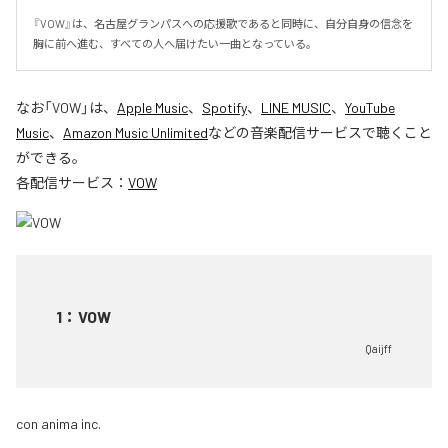
『VOW』は、名古屋グランパスへの応援歌であると同時に、自分自身の信念を
胸に前へ進む、すべての人へ届けたい一曲となっている。
なお「
VOW
」は、
Apple Music
、
Spotify
、
LINE MUSIC
、
YouTube
Music
、
Amazon Music Unlimited
などの音楽配信サービスで聴くこと
ができる。
各配信サービス：
VOW
1
：
VOW
Qaijff
con anima inc.