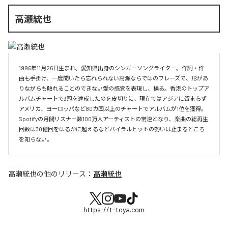
高瀬統也
1996年11月26日生まれ。愛知県出身のシンガーソングライター。作詞・作
曲も手掛け、一度聞いたら忘れられない高瀬ならではのフレーズで、形があ
りながらも触れることのできない愛の感覚を表現し、操る。香港のトップア
ルバムチャートで3冠を達成したのを皮切りに、現在ではアジアに留まらず
アメリカ、ヨーロッパなど80カ国以上のチャートでアルバムが1位を獲得。
Spotifyの月間リスナー数100万人アーティストの常連となり、楽曲の総再生
回数は30億回をはるかに超えるなどバイラルヒットの勢いは止まるところ
を知らない。
高瀬統也
の他のリリース：
高瀬統也
https://t-toya.com