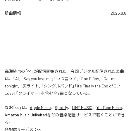
新曲情報
2026.8.8
高瀬統也の「∞」が配信開始された。今回デジタル配信された楽曲
は、「AI」「Say you love me」「いつ言う？」「Bad B Boy」「Call me
tonight」「灰ライト」「シングルバッド」「It’s Finally the End of Our
Love」「クライマー」を含む全9曲となっている。
なお「
∞
」は、
Apple Music
、
Spotify
、
LINE MUSIC
、
YouTube Music
、
Amazon Music Unlimited
などの音楽配信サービスで聴くことができ
る。
各配信サービス：
∞