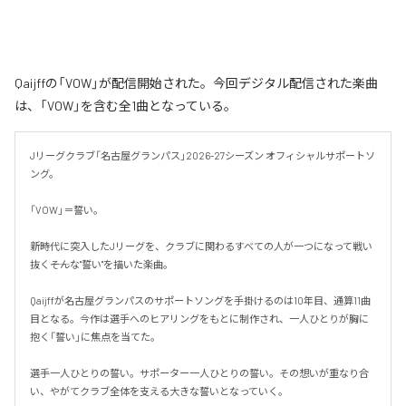
Qaijffの「VOW」が配信開始された。今回デジタル配信された楽曲
は、「VOW」を含む全1曲となっている。
Jリーグクラブ「名古屋グランパス」2026-27シーズン オフィシャルサポートソ
ング。

「VOW」＝誓い。

新時代に突入したJリーグを、クラブに関わるすべての人が一つになって戦い
抜く――そんな"誓い"を描いた楽曲。

Qaijffが名古屋グランパスのサポートソングを手掛けるのは10年目、通算11曲
目となる。今作は選手へのヒアリングをもとに制作され、一人ひとりが胸に
抱く「誓い」に焦点を当てた。

選手一人ひとりの誓い。サポーター一人ひとりの誓い。その想いが重なり合
い、やがてクラブ全体を支える大きな誓いとなっていく。
