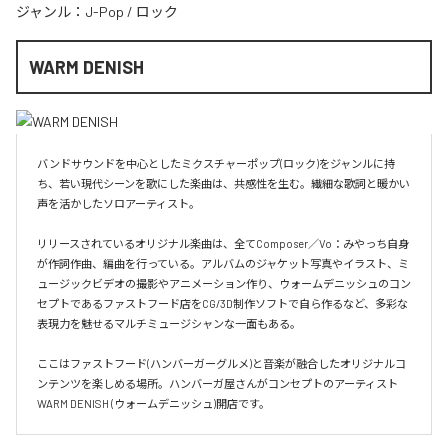
ジャンル：
J-Pop
/
ロック
WARM DENISH
バンドサウンドを中心としたミクスチャーポップ(ロック)をジャンルに持
ち、若い現代シーンを歌にした楽曲は、共感性を生む。繊細な歌詞と暖かい
声を活かしたソロアーティスト。

リリースされているオリジナル楽曲は、全てComposer／Vo：みやっち自身
が作詞作曲、編曲を行っている。アルバムのジャケット写真やイラスト、ミ
ュージックビデオの撮影やアニメーション作り、ウォームデニッシュのコン
セプトであるファストフード店をCG/3D制作ソフトで自ら作るなど、多彩な
表現力を魅せるマルチミュージシャンな一面もある。

ここはファストフード(ハンバーガーグルメ)と音楽が融合したオリジナルコ
ンテンツを楽しめる場所。ハンバーガ屋さんがコンセプトのアーティスト
WARM DENISH (ウォームデニッシュ)開店です。