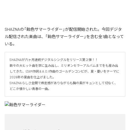
SHAZNAの「飴色サマーライダー」が配信開始された。今回デジタ
ル配信された楽曲は、「飴色サマーライダー」を含む全1曲となって
いる。
SHAZNAが六ヶ月連続デジタルシングルをリリース第２弾！！

数々の大ヒット曲を世に生み出し、ミリオンセラーアルバムまでをも産み出
してきた、IZAM作詞 & A.O.I作曲のゴールデンコンビが、夏・憂いをテーマに
2026年の夏曲を仕上げました。

SHAZNAらしさ全開で疾走感がありながらも胸の奥がキュンとして切なく、
どこか懐かしい青春の一曲。