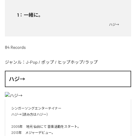
1
：
一緒に。
ハジ→
84 Records
ジャンル：
J-Pop
/
ポップ
/
ヒップホップ/ラップ
ハジ→
シンガーソングエンターテイナー

ハジ→（読み方はハジー）

2005年　地元 仙台にて 音楽活動をスタート。

2013年　メジャーデビュー。
