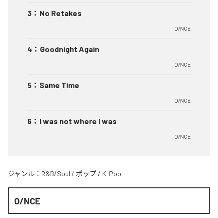
3
：
No Retakes
O/NCE
4
：
Goodnight Again
O/NCE
5
：
Same Time
O/NCE
6
：
I was not where I was
O/NCE
ジャンル：
R&B/Soul
/
ポップ
/
K-Pop
O/NCE