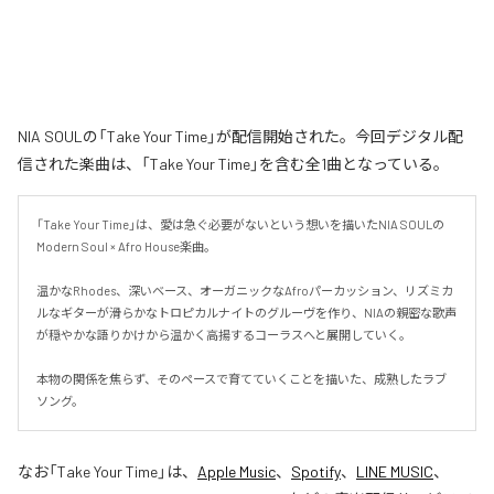
NIA SOULの「Take Your Time」が配信開始された。今回デジタル配
信された楽曲は、「Take Your Time」を含む全1曲となっている。
「Take Your Time」は、愛は急ぐ必要がないという想いを描いたNIA SOULの
Modern Soul × Afro House楽曲。

温かなRhodes、深いベース、オーガニックなAfroパーカッション、リズミカ
ルなギターが滑らかなトロピカルナイトのグルーヴを作り、NIAの親密な歌声
が穏やかな語りかけから温かく高揚するコーラスへと展開していく。

本物の関係を焦らず、そのペースで育てていくことを描いた、成熟したラブ
ソング。
なお「
Take Your Time
」は、
Apple Music
、
Spotify
、
LINE MUSIC
、