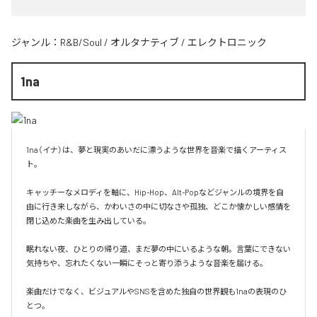
ジャンル：
R&B/Soul
/
オルタナティブ
/
エレクトロニック
1na
1na（イナ）は、夢と現実のあいだに漂うような世界を音楽で描くアーティス
ト。

キャッチーなメロディを軸に、Hip-Hop、Alt-Popなどジャンルの境界を自
由に行き来しながら、かわいさの中に切なさや孤独、どこか懐かしい感情を
閉じ込めた楽曲を生み出している。

眠れない夜、ひとりの帰り道、まだ夢の中にいるような朝。言葉にできない
気持ちや、忘れたくない一瞬にそっと寄り添うような音楽を届ける。

楽曲だけでなく、ビジュアルやSNSを含めた独自の世界観も1naの表現のひ
とつ。
