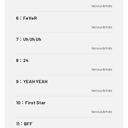
Various Artists
6
：
FeVeR
Various Artists
7
：
Uh Uh Uh
Various Artists
8
：
24
Various Artists
9
：
YEAH YEAH
Various Artists
10
：
First Star
Various Artists
11
：
BFF