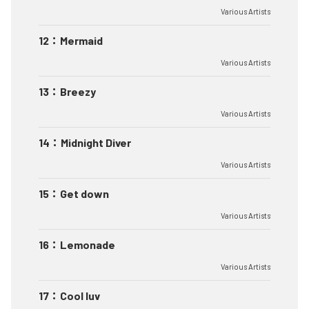
Various Artists
12
：
Mermaid
Various Artists
13
：
Breezy
Various Artists
14
：
Midnight Diver
Various Artists
15
：
Get down
Various Artists
16
：
Lemonade
Various Artists
17
：
Cool luv