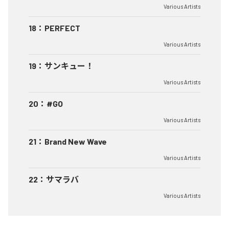
Various Artists
18
：
PERFECT
Various Artists
19
：
サンキュー！
Various Artists
20
：
#GO
Various Artists
21
：
Brand New Wave
Various Artists
22
：
サマラバ
Various Artists