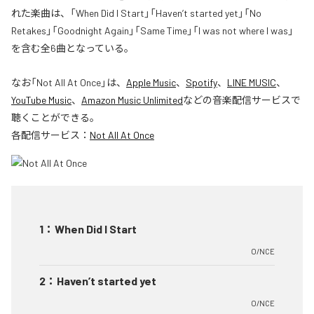
れた楽曲は、「When Did I Start」「Haven’t started yet」「No
Retakes」「Goodnight Again」「Same Time」「I was not where I was」
を含む全6曲となっている。
なお「
Not All At Once
」は、
Apple Music
、
Spotify
、
LINE MUSIC
、
YouTube Music
、
Amazon Music Unlimited
などの音楽配信サービスで
聴くことができる。
各配信サービス：
Not All At Once
1
：
When Did I Start
O/NCE
2
：
Haven’t started yet
O/NCE