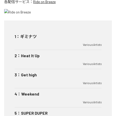
各配信サービス：
Ride on Breeze
1
：
ギミナツ
Various Artists
2
：
Heat It Up
Various Artists
3
：
Get high
Various Artists
4
：
Weekend
Various Artists
5
：
SUPER DUPER