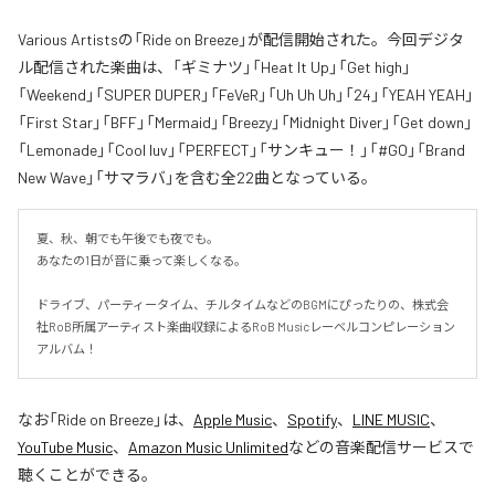
Various Artistsの「Ride on Breeze」が配信開始された。今回デジタ
ル配信された楽曲は、「ギミナツ」「Heat It Up」「Get high」
「Weekend」「SUPER DUPER」「FeVeR」「Uh Uh Uh」「24」「YEAH YEAH」
「First Star」「BFF」「Mermaid」「Breezy」「Midnight Diver」「Get down」
「Lemonade」「Cool luv」「PERFECT」「サンキュー！」「#GO」「Brand
New Wave」「サマラバ」を含む全22曲となっている。
夏、秋、朝でも午後でも夜でも。

あなたの1日が音に乗って楽しくなる。

ドライブ、パーティータイム、チルタイムなどのBGMにぴったりの、株式会
社RoB所属アーティスト楽曲収録によるRoB Musicレーベルコンピレーション
アルバム！
なお「
Ride on Breeze
」は、
Apple Music
、
Spotify
、
LINE MUSIC
、
YouTube Music
、
Amazon Music Unlimited
などの音楽配信サービスで
聴くことができる。