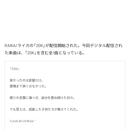
RAIKA/ライカの「2DK」が配信開始された。今回デジタル配信され
た楽曲は、「2DK」を含む全1曲となっている。
『2DK』

狭かったのは部屋だけ。

愛情まで狭くはなかった。

周りの言葉に傷つき、自分を責め続けた日々。

でも答えは、成長した子供たちが教えてくれた。

“Look At Us Now.”
