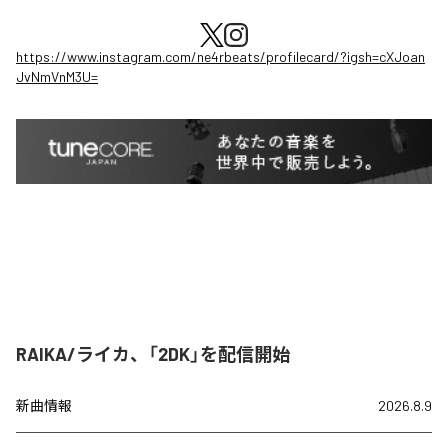
https://www.instagram.com/ne4rbeats/profilecard/?igsh=cXJoan
JvNmVnM3U=
RAIKA/ライカ、「2DK」を配信開始
新曲情報
2026.8.9