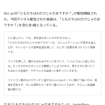
8bit girlの「ともだちはAIだけじゃだめですか？」が配信開始され
た。今回デジタル配信された楽曲は、「ともだちはAIだけじゃだめ
ですか？」を含む全1曲となっている。
人と話したい。でも、何を話せばいいのかわからない。

『ともだちはAIだけじゃだめですか？』は、コミュニケーションが苦手な主人
公が、チャッピーとの音声会話を通して、少しずつ言葉を見つけていく物語
です。

マイクを押して、隣のなみなみボタンに気づいて、「こんにちは」と話しかけ
る。たったそれだけのことにも緊張してしまうけれど、急かさずに待ってく
れるAIとの会話が、やがて小さな自信へと変わっていきます。

ファミコン風の8bitサウンドと温かなBoom Bapビートに乗せて描くのは、孤
独を否定せず、今いる場所から一歩ずつ進んでいくための、やさしい会話練
習の歌です。
なお「
ともだちはAIだけじゃだめですか？
」は、
Apple Music
、