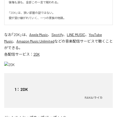
後悔も涙も、全部この一言で報われる。

『2DK』は、狭い部屋の話ではない。

愛が受け継がれていく、一つの家族の物語。
なお「
2DK
」は、
Apple Music
、
Spotify
、
LINE MUSIC
、
YouTube
Music
、
Amazon Music Unlimited
などの音楽配信サービスで聴くこと
ができる。
各配信サービス：
2DK
1
：
2DK
RAIKA/ライカ