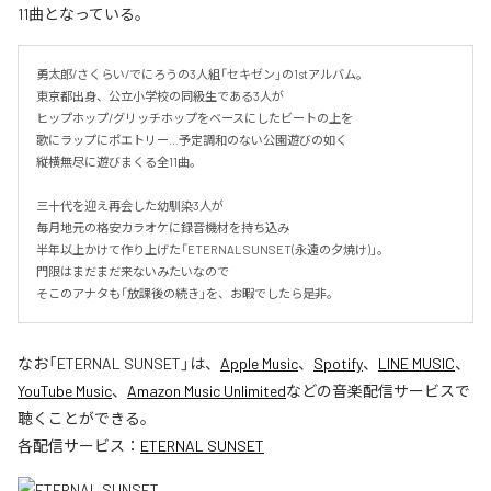
11曲となっている。
勇太郎/さくらい/でにろうの3人組「セキゼン」の1stアルバム。

東京都出身、公立小学校の同級生である3人が

ヒップホップ/グリッチホップをベースにしたビートの上を

歌にラップにポエトリー…予定調和のない公園遊びの如く

縦横無尽に遊びまくる全11曲。

三十代を迎え再会した幼馴染3人が

毎月地元の格安カラオケに録音機材を持ち込み

半年以上かけて作り上げた「ETERNAL SUNSET(永遠の夕焼け)」。

門限はまだまだ来ないみたいなので

そこのアナタも「放課後の続き」を、お暇でしたら是非。
なお「
ETERNAL SUNSET
」は、
Apple Music
、
Spotify
、
LINE MUSIC
、
YouTube Music
、
Amazon Music Unlimited
などの音楽配信サービスで
聴くことができる。
各配信サービス：
ETERNAL SUNSET