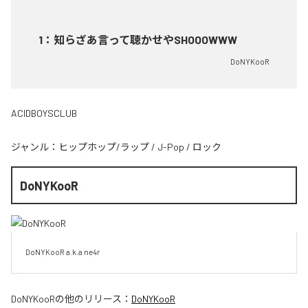
1
：
知らざあ言って聴かせやSHOOOWWW
DoNYKooR
ACIDBOYSCLUB
ジャンル：
ヒップホップ/ラップ
/
J-Pop
/
ロック
DoNYKooR
DoNYKooR a.k.a ne4r
DoNYKooR
の他のリリース：
DoNYKooR