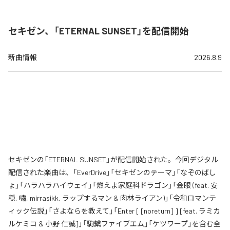
セキゼン、「ETERNAL SUNSET」を配信開始
新曲情報
2026.8.9
セキゼンの「ETERNAL SUNSET」が配信開始された。今回デジタル
配信された楽曲は、「EverDrive」「セキゼンのテーマ」「なぞのばし
ょ」「ハラハラハイウェイ」「燃えよ家庭科ドラゴン」「金眼 (feat. 安
穏, 嘯, mirrasikk, ラップするマン & 肉林ライアン)」「令和ロマンテ
ィック伝説」「さよならを教えて」「Enter [ [noreturn] ] [feat. ラミカ
ルケミコ & 小野 仁誠]」「駒繋ファイブエム」「ケツワープ」を含む全