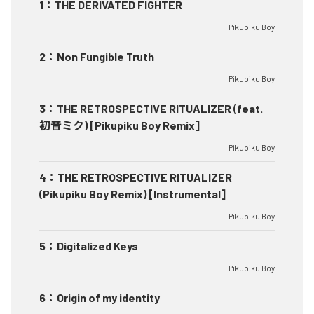
1
：
THE DERIVATED FIGHTER
Pikupiku Boy
2
：
Non Fungible Truth
Pikupiku Boy
3
：
THE RETROSPECTIVE RITUALIZER (feat.
初音ミク) [Pikupiku Boy Remix]
Pikupiku Boy
4
：
THE RETROSPECTIVE RITUALIZER
(Pikupiku Boy Remix) [Instrumental]
Pikupiku Boy
5
：
Digitalized Keys
Pikupiku Boy
6
：
Origin of my identity