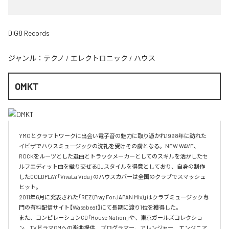
DIG8 Records
ジャンル：
テクノ
/
エレクトロニック
/
ハウス
OMKT
YMOとクラフトワークに出会い電子音の魅力に取り憑かれ1998年に訪れた
イビザでハウスミュージックの洗礼を受けその虜となる。NEW WAVE、
ROCKをルーツとした選曲とトラックメーカーとしてのスキルを活かしたセ
ルフエディット曲を織り交ぜるDJスタイルを得意としており、自身の制作
したCOLDPLAY「VivaLa Vida」のハウスカバーは全国のクラブでスマッシュ
ヒット。

2011年6月に発表された「REZ (Pray For JAPAN Mix)」はクラブミュージック専
門の有料配信サイト【Wasabeat】にて長期に渡り1位を獲得した。

また、コンピレーションCD「House Nation」や、東京ガールズコレクショ
ン、TVドラマCMへの楽曲提供、プログラマー、アレンジャー、エンジニア