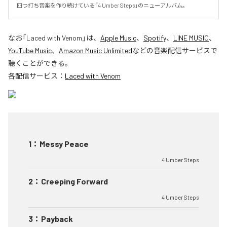
四つ打ち音楽を作り続けている「4 Umber Steps」のニューアルバム。
なお「
Laced with Venom
」は、
Apple Music
、
Spotify
、
LINE MUSIC
、
YouTube Music
、
Amazon Music Unlimited
などの音楽配信サービスで
聴くことができる。
各配信サービス：
Laced with Venom
1
：
Messy Peace
4 Umber Steps
2
：
Creeping Forward
4 Umber Steps
3
：
Payback