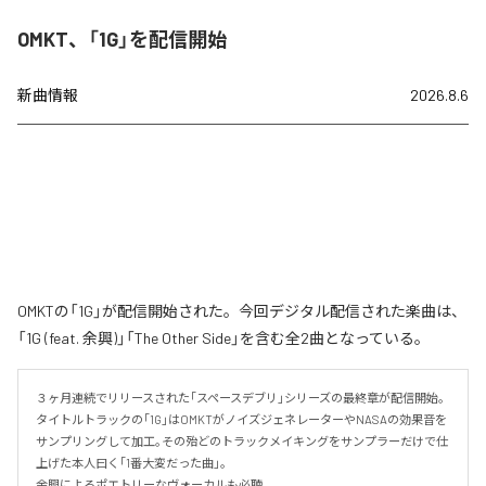
OMKT、「1G」を配信開始
新曲情報
2026.8.6
OMKTの「1G」が配信開始された。今回デジタル配信された楽曲は、
「1G (feat. 余興)」「The Other Side」を含む全2曲となっている。
３ヶ月連続でリリースされた｢スペースデブリ｣シリーズの最終章が配信開始｡

タイトルトラックの｢1G｣はOMKTがノイズジェネレーターやNASAの効果音を
サンプリングして加工｡その殆どのトラックメイキングをサンプラーだけで仕
上げた本人曰く｢1番大変だった曲｣。

余興によるポエトリーなヴォーカルも必聴｡
