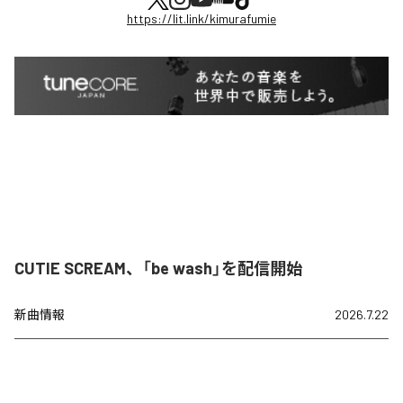
https://lit.link/kimurafumie
CUTIE SCREAM、「be wash」を配信開始
新曲情報
2026.7.22