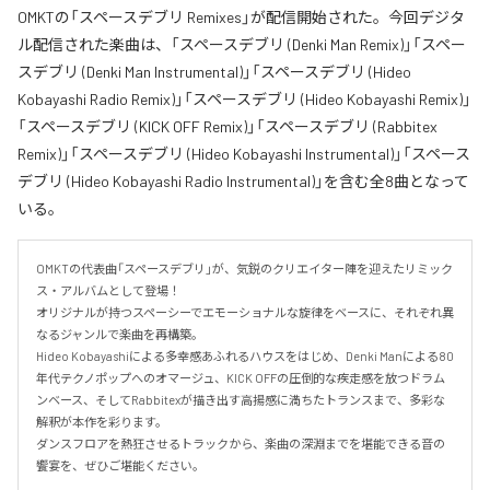
OMKTの「スペースデブリ Remixes」が配信開始された。今回デジタ
ル配信された楽曲は、「スペースデブリ (Denki Man Remix)」「スペー
スデブリ (Denki Man Instrumental)」「スペースデブリ (Hideo
Kobayashi Radio Remix)」「スペースデブリ (Hideo Kobayashi Remix)」
「スペースデブリ (KICK OFF Remix)」「スペースデブリ (Rabbitex
Remix)」「スペースデブリ (Hideo Kobayashi Instrumental)」「スペース
デブリ (Hideo Kobayashi Radio Instrumental)」を含む全8曲となって
いる。
OMKTの代表曲「スペースデブリ」が、気鋭のクリエイター陣を迎えたリミック
ス・アルバムとして登場！

オリジナルが持つスペーシーでエモーショナルな旋律をベースに、それぞれ異
なるジャンルで楽曲を再構築。

Hideo Kobayashiによる多幸感あふれるハウスをはじめ、Denki Manによる80
年代テクノポップへのオマージュ、KICK OFFの圧倒的な疾走感を放つドラム
ンベース、そしてRabbitexが描き出す高揚感に満ちたトランスまで、多彩な
解釈が本作を彩ります。

ダンスフロアを熱狂させるトラックから、楽曲の深淵までを堪能できる音の
饗宴を、ぜひご堪能ください。