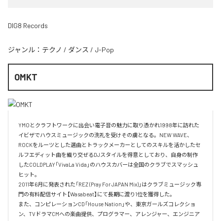
DIG8 Records
ジャンル：
テクノ
/
ダンス
/
J-Pop
OMKT
YMOとクラフトワークに出会い電子音の魅力に取り憑かれ1998年に訪れた
イビザでハウスミュージックの洗礼を受けその虜となる。NEW WAVE、
ROCKをルーツとした選曲とトラックメーカーとしてのスキルを活かしたセ
ルフエディット曲を織り交ぜるDJスタイルを得意としており、自身の制作
したCOLDPLAY「VivaLa Vida」のハウスカバーは全国のクラブでスマッシュ
ヒット。

2011年6月に発表された「REZ (Pray For JAPAN Mix)」はクラブミュージック専
門の有料配信サイト【Wasabeat】にて長期に渡り1位を獲得した。

また、コンピレーションCD「House Nation」や、東京ガールズコレクショ
ン、TVドラマCMへの楽曲提供、プログラマー、アレンジャー、エンジニア