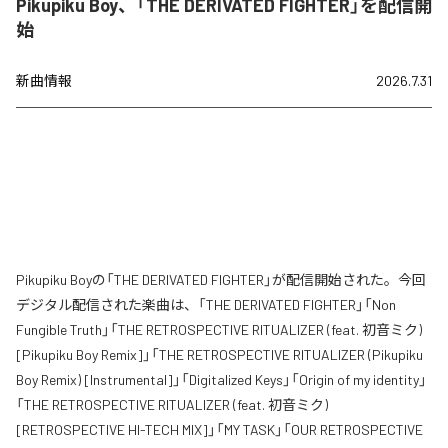
Pikupiku Boy、「THE DERIVATED FIGHTER」を配信開
始
新曲情報
2026.7.31
Pikupiku Boyの「THE DERIVATED FIGHTER」が配信開始された。今回
デジタル配信された楽曲は、「THE DERIVATED FIGHTER」「Non
Fungible Truth」「THE RETROSPECTIVE RITUALIZER (feat. 初音ミク)
[Pikupiku Boy Remix]」「THE RETROSPECTIVE RITUALIZER (Pikupiku
Boy Remix) [Instrumental]」「Digitalized Keys」「Origin of my identity」
「THE RETROSPECTIVE RITUALIZER (feat. 初音ミク)
[RETROSPECTIVE HI-TECH MIX]」「MY TASK」「OUR RETROSPECTIVE