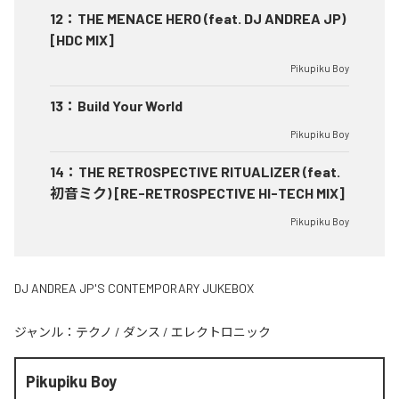
12
：
THE MENACE HERO (feat. DJ ANDREA JP)
[HDC MIX]
Pikupiku Boy
13
：
Build Your World
Pikupiku Boy
14
：
THE RETROSPECTIVE RITUALIZER (feat.
初音ミク) [RE-RETROSPECTIVE HI-TECH MIX]
Pikupiku Boy
DJ ANDREA JP'S CONTEMPORARY JUKEBOX
ジャンル：
テクノ
/
ダンス
/
エレクトロニック
Pikupiku Boy