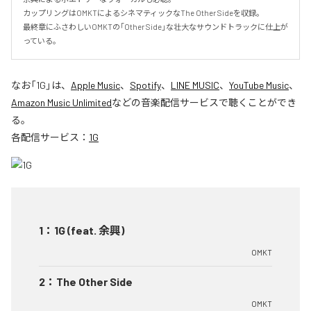
カップリングはOMKTによるシネマティックなThe Other Sideを収録｡

最終章にふさわしいOMKTの｢Other Side｣な壮大なサウンドトラックに仕上が
っている｡
なお「
1G
」は、
Apple Music
、
Spotify
、
LINE MUSIC
、
YouTube Music
、
Amazon Music Unlimited
などの音楽配信サービスで聴くことができ
る。
各配信サービス：
1G
1
：
1G (feat. 余興)
OMKT
2
：
The Other Side
OMKT