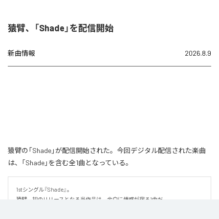
猿臂、「Shade」を配信開始
新曲情報
2026.8.9
猿臂の「Shade」が配信開始された。今回デジタル配信された楽曲
は、「Shade」を含む全1曲となっている。
1stシングル『Shade』。

猿臂、初のリリースとなる当作品は、余白に情感が宿る1曲だ。

繊細な美しさを纏ったハイトーンボイスと、静かに紡がれるピアノを軸に、