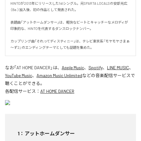
HINTOが2013年にリリースした1stシングル。元SPARTA LOCALSの安部光広
（Ba.）加入後、初の作品として発表された。

表題曲「アットホームダンサー」は、軽快なビートとキャッチーなメロディが
印象的な、HINTOを代表するダンスロックナンバー。

カップリング曲「それってディスティニー」は、テレビ東京系『モヤモヤさまぁ
～ず2』のエンディングテーマとしても話題を集めた。
なお「
AT HOME DANCER
」は、
Apple Music
、
Spotify
、
LINE MUSIC
、
YouTube Music
、
Amazon Music Unlimited
などの音楽配信サービスで
聴くことができる。
各配信サービス：
AT HOME DANCER
1
：
アットホームダンサー