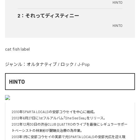
HINTO
2
：
それってディスティニー
HINTO
cat fish label
ジャンル：
オルタナティブ
/
ロック
/
J-Pop
HINTO
2010年SPARTA LOCALSの安部コウセイを中心に結成。

2012年6月27日に1stフルアルバム｢She See Sea｣をリリース。

2012年12月30日の渋谷CLUB QUATTROのライブを最後にレギュラーサポー
トベーシストの林束紗が腱鞘炎治療の為卒業。

2013年1月に安部コウセイの実弟で元SPARTA LOCALSの安部光広を迎え現