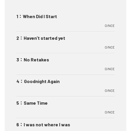
1
：
When Did I Start
O/NCE
2
：
Haven’t started yet
O/NCE
3
：
No Retakes
O/NCE
4
：
Goodnight Again
O/NCE
5
：
Same Time
O/NCE
6
：
I was not where I was