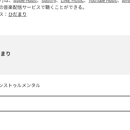
り
」は、
Apple Music
、
Spotify
、
LINE MUSIC
、
YouTube Music
、
Ama
の音楽配信サービスで聴くことができる。
ス：
ひだまり
だまり
ンストゥルメンタル