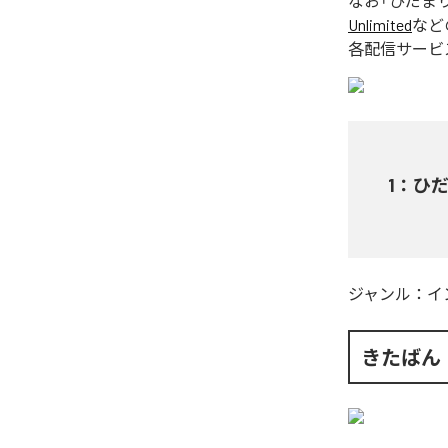
なお「
ひだま
Unlimited
など
各配信サービ
1
：
ひ
ジャンル：
イ
きたばん