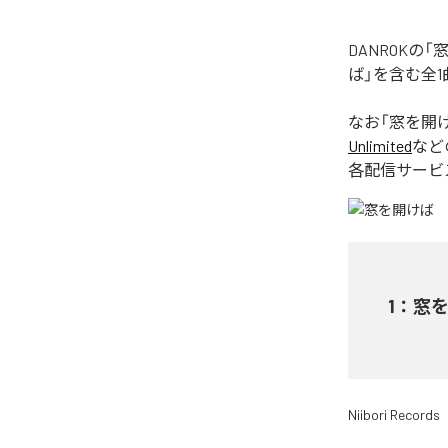
DANROK
ば」を含む全
なお「
窓を開
Unlimited
など
各配信サービ
1
：
窓
Niibori Records