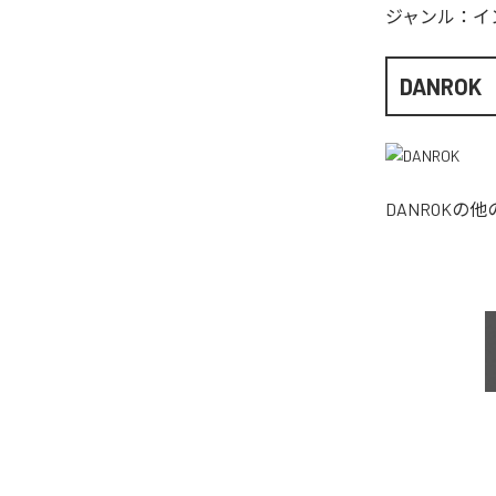
ジャンル：
イ
DANROK
DANROK
の他