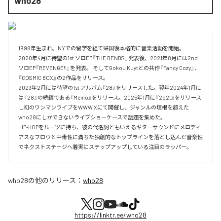
who28
1998年生まれ。NYでの留学を経て帰国後本格的に音楽活動を開始。

2020年4月に待望の1st ソロEP『THE BENDS』発表後、2021年8月には2nd 
ソロEP『REVENGE!!』を発表。 そしてGokou Kuytとの共作『Fancy Cozy』、
『COSMIC BOX』の2作品をリリース。

2023年2月には待望の1st アルバム『28』をリリースした。翌年2024年1月に
は『28』の続編である『Memo』をリリース。2025年1月に『2b2t』をリリース
し初のワンマンライブをWWW Xにて開催し、ジャンルの垣根を超えた
who28にしかできないライブショーケースで話題を集めた。

HIP-HOPをルーツに持ち、彼の代名詞ともいえるギターサウンドにメロディ
アスなフロウと中毒性に満ちた独創的なトップラインを落とし込んだ音楽性
でネクストステージへ着実にステップアップしている注目のラッパー。
who28
の他のリリース：
who28
https://linktr.ee/who28