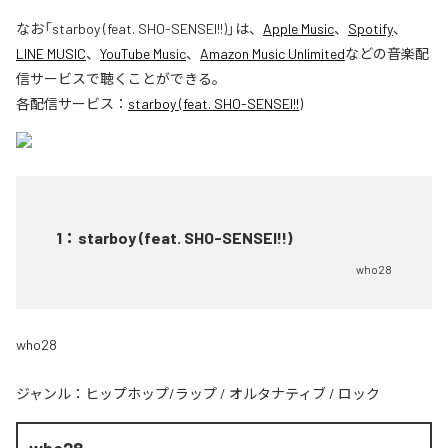
なお「
starboy (feat. SHO-SENSEI!!)
」は、
Apple Music
、
Spotify
、
LINE MUSIC
、
YouTube Music
、
Amazon Music Unlimited
などの音楽配
信サービスで聴くことができる。
各配信サービス：
starboy (feat. SHO-SENSEI!!)
1
：
starboy (feat. SHO-SENSEI!!)
who28
who28
ジャンル：
ヒップホップ/ラップ
/
オルタナティブ
/
ロック