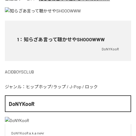
1
：
知らざあ言って聴かせやSHOOOWWW
DoNYKooR
ACIDBOYSCLUB
ジャンル：
ヒップホップ/ラップ
/
J-Pop
/
ロック
DoNYKooR
DoNYKooR a.k.a ne4r