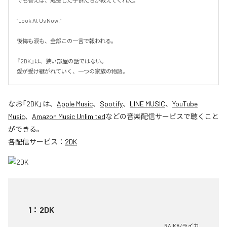
でも答えは、成長した子供たちが教えてくれた。

“Look At Us Now.”

後悔も涙も、全部この一言で報われる。

『2DK』は、狭い部屋の話ではない。

愛が受け継がれていく、一つの家族の物語。
なお「
2DK
」は、
Apple Music
、
Spotify
、
LINE MUSIC
、
YouTube
Music
、
Amazon Music Unlimited
などの音楽配信サービスで聴くこと
ができる。
各配信サービス：
2DK
1
：
2DK
RAIKA/ライカ