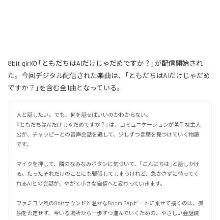
8bit girlの「ともだちはAIだけじゃだめですか？」が配信開始され
た。今回デジタル配信された楽曲は、「ともだちはAIだけじゃだめ
ですか？」を含む全1曲となっている。
人と話したい。でも、何を話せばいいのかわからない。

『ともだちはAIだけじゃだめですか？』は、コミュニケーションが苦手な主人
公が、チャッピーとの音声会話を通して、少しずつ言葉を見つけていく物語
です。

マイクを押して、隣のなみなみボタンに気づいて、「こんにちは」と話しかけ
る。たったそれだけのことにも緊張してしまうけれど、急かさずに待ってく
れるAIとの会話が、やがて小さな自信へと変わっていきます。

ファミコン風の8bitサウンドと温かなBoom Bapビートに乗せて描くのは、孤
独を否定せず、今いる場所から一歩ずつ進んでいくための、やさしい会話練