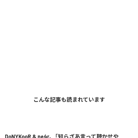
こんな記事も読まれています
DoNYKooR & ne4r、「知らざあ言って聴かせや