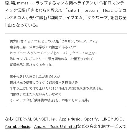
穏, 嘯, mirrasikk, ラップするマン & 肉林ライアン)」「令和ロマンテ
ィック伝説」「さよならを教えて」「Enter [ [noreturn] ] [feat. ラミカ
ルケミコ & 小野 仁誠]」「駒繋ファイブエム」「ケツワープ」を含む全
11曲となっている。
勇太郎/さくらい/でにろうの3人組「セキゼン」の1stアルバム。

東京都出身、公立小学校の同級生である3人が

ヒップホップ/グリッチホップをベースにしたビートの上を

歌にラップにポエトリー…予定調和のない公園遊びの如く

縦横無尽に遊びまくる全11曲。

三十代を迎え再会した幼馴染3人が

毎月地元の格安カラオケに録音機材を持ち込み

半年以上かけて作り上げた「ETERNAL SUNSET(永遠の夕焼け)」。

門限はまだまだ来ないみたいなので

そこのアナタも「放課後の続き」を、お暇でしたら是非。
なお「
ETERNAL SUNSET
」は、
Apple Music
、
Spotify
、
LINE MUSIC
、
YouTube Music
、
Amazon Music Unlimited
などの音楽配信サービスで