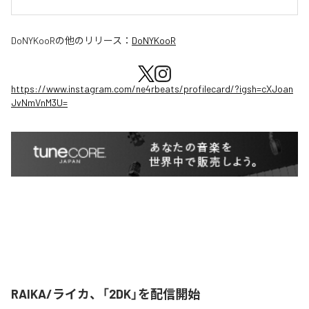
DoNYKooR
の他のリリース：
DoNYKooR
https://www.instagram.com/ne4rbeats/profilecard/?igsh=cXJoan
JvNmVnM3U=
RAIKA/ライカ、「2DK」を配信開始