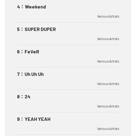
4
：
Weekend
Various Artists
5
：
SUPER DUPER
Various Artists
6
：
FeVeR
Various Artists
7
：
Uh Uh Uh
Various Artists
8
：
24
Various Artists
9
：
YEAH YEAH
Various Artists