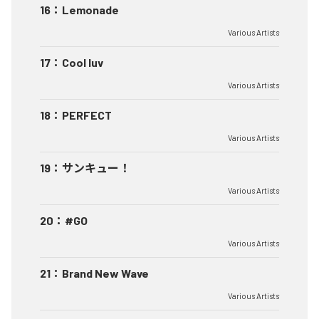
16
：
Lemonade
Various Artists
17
：
Cool luv
Various Artists
18
：
PERFECT
Various Artists
19
：
サンキュー！
Various Artists
20
：
#GO
Various Artists
21
：
Brand New Wave
Various Artists