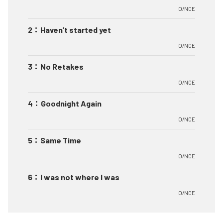
O/NCE
2
：
Haven’t started yet
O/NCE
3
：
No Retakes
O/NCE
4
：
Goodnight Again
O/NCE
5
：
Same Time
O/NCE
6
：
I was not where I was
O/NCE