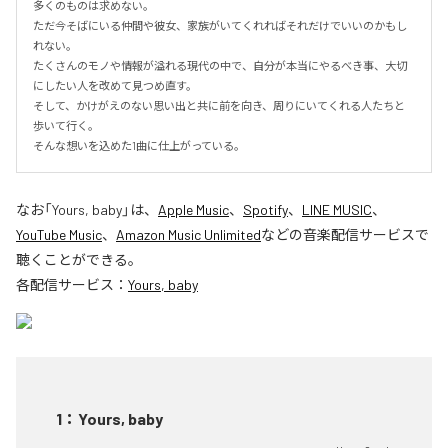
多くのものは求めない。

ただ今そばにいる仲間や彼女、家族がいてくれればそれだけでいいのかもし
れない。

たくさんのモノや情報が溢れる現代の中で、自分が本当にやるべき事、大切
にしたい人を改めて見つめ直す。

そして、かけがえのない思い出と共に前を向き、周りにいてくれる人たちと
歩いて行く。

そんな想いを込めた1曲に仕上がっている。
なお「
Yours, baby
」は、
Apple Music
、
Spotify
、
LINE MUSIC
、
YouTube Music
、
Amazon Music Unlimited
などの音楽配信サービスで
聴くことができる。
各配信サービス：
Yours, baby
1
：
Yours, baby