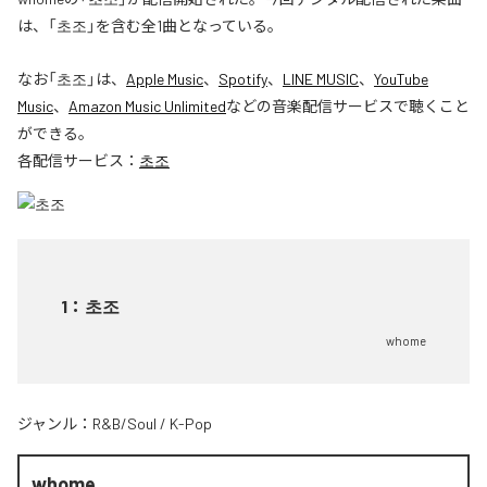
は、「초조」を含む全1曲となっている。
なお「
초조
」は、
Apple Music
、
Spotify
、
LINE MUSIC
、
YouTube
Music
、
Amazon Music Unlimited
などの音楽配信サービスで聴くこと
ができる。
各配信サービス：
초조
1
：
초조
whome
ジャンル：
R&B/Soul
/
K-Pop
whome