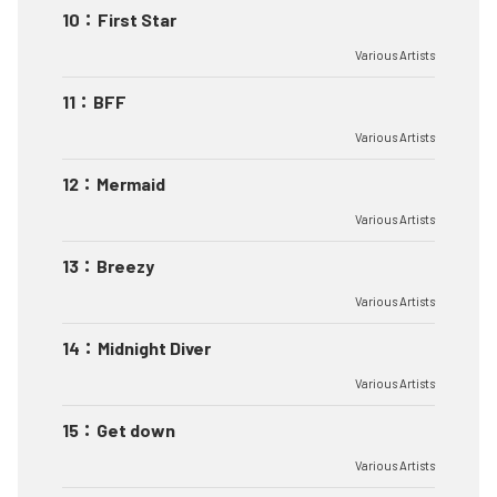
10
：
First Star
Various Artists
11
：
BFF
Various Artists
12
：
Mermaid
Various Artists
13
：
Breezy
Various Artists
14
：
Midnight Diver
Various Artists
15
：
Get down
Various Artists