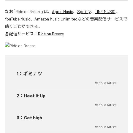
なお「
Ride on Breeze
」は、
Apple Music
、
Spotify
、
LINE MUSIC
、
YouTube Music
、
Amazon Music Unlimited
などの音楽配信サービスで
聴くことができる。
各配信サービス：
Ride on Breeze
1
：
ギミナツ
Various Artists
2
：
Heat It Up
Various Artists
3
：
Get high
Various Artists