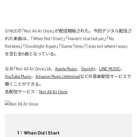
O/NCEの「Not All At Once」が配信開始された。今回デジタル配信さ
れた楽曲は、「When Did I Start」「Haven’t started yet」「No
Retakes」「Goodnight Again」「Same Time」「I was not where I was」
を含む全6曲となっている。
なお「
Not All At Once
」は、
Apple Music
、
Spotify
、
LINE MUSIC
、
YouTube Music
、
Amazon Music Unlimited
などの音楽配信サービスで
聴くことができる。
各配信サービス：
Not All At Once
1
：
When Did I Start