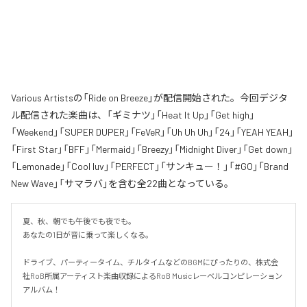
Various Artistsの「Ride on Breeze」が配信開始された。今回デジタ
ル配信された楽曲は、「ギミナツ」「Heat It Up」「Get high」
「Weekend」「SUPER DUPER」「FeVeR」「Uh Uh Uh」「24」「YEAH YEAH」
「First Star」「BFF」「Mermaid」「Breezy」「Midnight Diver」「Get down」
「Lemonade」「Cool luv」「PERFECT」「サンキュー！」「#GO」「Brand
New Wave」「サマラバ」を含む全22曲となっている。
夏、秋、朝でも午後でも夜でも。

あなたの1日が音に乗って楽しくなる。

ドライブ、パーティータイム、チルタイムなどのBGMにぴったりの、株式会
社RoB所属アーティスト楽曲収録によるRoB Musicレーベルコンピレーション
アルバム！