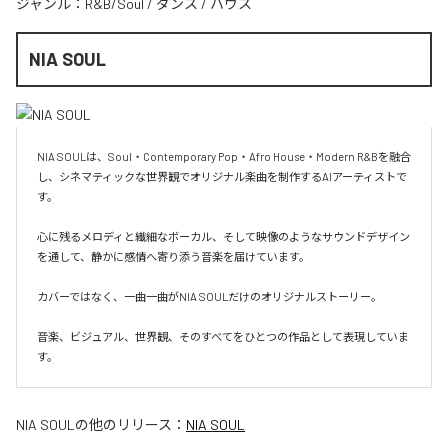
ジャンル：
R&B/Soul
/
ダンス
/
ハウス
NIA SOUL
NIA SOULは、Soul・Contemporary Pop・Afro House・Modern R&Bを融合
し、シネマティックな世界観でオリジナル楽曲を制作するAIアーティストで
す。

心に残るメロディと繊細なボーカル、そして映像のようなサウンドデザイン
を通して、静かに感情へ寄り添う音楽を届けています。

カバーではなく、一曲一曲がNIA SOULだけのオリジナルストーリー。

音楽、ビジュアル、世界観、そのすべてをひとつの作品として表現していま
す。
NIA SOUL
の他のリリース：
NIA SOUL