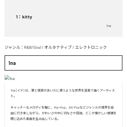
1
：
kitty
1na
ジャンル：
R&B/Soul
/
オルタナティブ
/
エレクトロニック
1na
1na（イナ）は、夢と現実のあいだに漂うような世界を音楽で描くアーティス
ト。

キャッチーなメロディを軸に、Hip-Hop、Alt-Popなどジャンルの境界を自
由に行き来しながら、かわいさの中に切なさや孤独、どこか懐かしい感情を
閉じ込めた楽曲を生み出している。
