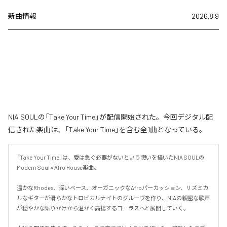
新曲情報
2026.8.9
NIA SOULの「Take Your Time」が配信開始された。今回デジタル配
信された楽曲は、「Take Your Time」を含む全1曲となっている。
「Take Your Time」は、愛は急ぐ必要がないという想いを描いたNIA SOULの
Modern Soul × Afro House楽曲。

温かなRhodes、深いベース、オーガニックなAfroパーカッション、リズミカ
ルなギターが滑らかなトロピカルナイトのグルーヴを作り、NIAの親密な歌声
が穏やかな語りかけから温かく高揚するコーラスへと展開していく。
