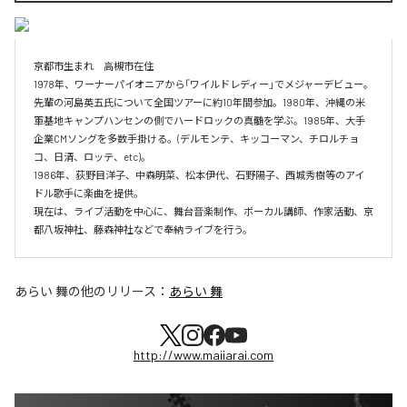
京都市生まれ　高槻市在住　　

1978年、ワーナーパイオニアから「ワイルドレディー」でメジャーデビュー。
先輩の河島英五氏について全国ツアーに約10年間参加。1980年、沖縄の米
軍基地キャンプハンセンの側でハードロックの真髄を学ぶ。1985年、大手
企業CMソングを多数手掛ける。(デルモンテ、キッコーマン、チロルチョ
コ、日清、ロッテ、etc)。

1986年、荻野目洋子、中森明菜、松本伊代、石野陽子、西城秀樹等のアイ
ドル歌手に楽曲を提供。

現在は、ライブ活動を中心に、舞台音楽制作、ボーカル講師、作家活動、京
あらい 舞
の他のリリース：
あらい 舞
http://www.maiiarai.com