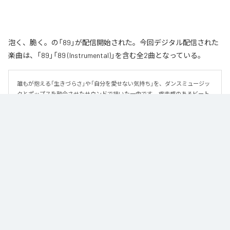
泡く、脆く。の「89」が配信開始された。今回デジタル配信された
楽曲は、「89」「89 (Instrumental)」を含む全2曲となっている。
誰もが抱える「生きづらさ」や「自分を愛せない気持ち」を、ダンスミュージッ
クとポップスを融合させたサウンドで描いた一曲です。 疾走感のあるビート
と繊細な歌詞が交差し、苦しさの中にも小さな希望を見つけ出していく。 「味
方だよ」というメッセージが、心にそっと寄り添う作品です。
なお「
89
」は、
Apple Music
、
Spotify
、
LINE MUSIC
、
YouTube Music
、
Amazon Music Unlimited
などの音楽配信サービスで聴くことができ
る。
各配信サービス：
89