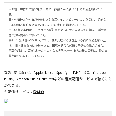
人の魂と宇宙との調和をテーマに、静寂の中に息づく祈りと愛を紡いでい
る。

日本の精神文化や自然の美しさから深くインスピレーションを受け、  詩的な
日本語詞と優雅な旋律を通して、心の癒しや覚醒を表現する。

あらい 舞の楽曲は、一つひとつが祈りのように聴く人の内側に響き、  穏やか
さと深い共鳴へと導いていく。

最新作「愛は魂〜SOUL〜」では、  魂の奥底から湧き上がる純粋な愛を歌い上
げ、  日本語ならではの厳かさと、国境を超えた感情の普遍性を融合させた。

言葉を超えて、音が“魂”そのものとなる世界へ──  あらい舞の音楽は、愛の本
質を静かに映し出している。
なお「
愛は魂
」は、
Apple Music
、
Spotify
、
LINE MUSIC
、
YouTube
Music
、
Amazon Music Unlimited
などの音楽配信サービスで聴くこと
ができる。
各配信サービス：
愛は魂