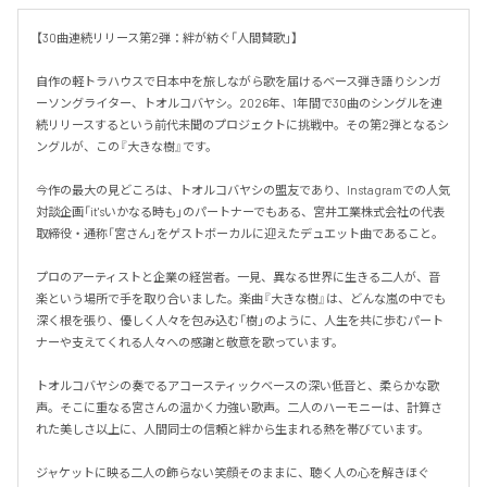
【30曲連続リリース第2弾：絆が紡ぐ「人間賛歌」】

自作の軽トラハウスで日本中を旅しながら歌を届けるベース弾き語りシンガ
ーソングライター、トオルコバヤシ。2026年、1年間で30曲のシングルを連
続リリースするという前代未聞のプロジェクトに挑戦中。その第2弾となるシ
ングルが、この『大きな樹』です。

今作の最大の見どころは、トオルコバヤシの盟友であり、Instagramでの人気
対談企画「it'sいかなる時も」のパートナーでもある、宮井工業株式会社の代表
取締役・通称「宮さん」をゲストボーカルに迎えたデュエット曲であること。

プロのアーティストと企業の経営者。一見、異なる世界に生きる二人が、音
楽という場所で手を取り合いました。楽曲『大きな樹』は、どんな嵐の中でも
深く根を張り、優しく人々を包み込む「樹」のように、人生を共に歩むパート
ナーや支えてくれる人々への感謝と敬意を歌っています。

トオルコバヤシの奏でるアコースティックベースの深い低音と、柔らかな歌
声。そこに重なる宮さんの温かく力強い歌声。二人のハーモニーは、計算さ
れた美しさ以上に、人間同士の信頼と絆から生まれる熱を帯びています。

ジャケットに映る二人の飾らない笑顔そのままに、聴く人の心を解きほぐ