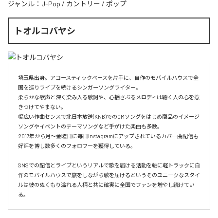
ジャンル：
J-Pop
/
カントリー
/
ポップ
トオルコバヤシ
埼玉県出身。アコースティックベースを片手に、自作のモバイルハウスで全
国を巡りライブを続けるシンガーソングライター。

柔らかな歌声と深く染み入る歌詞や、心揺さぶるメロディは聴く人の心を惹
きつけてやまない。

幅広い作曲センスで北日本放送(KNB)でのCMソングをはじめ商品のイメージ
ソングやイベントのテーマソングなど手がけた楽曲も多数。

2017年から月～金曜日に毎日Instagramにアップされているカバー曲配信も
好評を博し数多くのフォロワーを獲得している。

SNSでの配信とライブというリアルで歌を届ける活動を軸に軽トラックに自
作のモバイルハウスで旅をしながら歌を届けるというそのユニークなスタイ
ルは彼のぬくもり溢れる人柄と共に確実に全国でファンを増やし続けてい