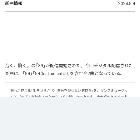
新曲情報
2026.8.9
泡く、脆く。の「89」が配信開始された。今回デジタル配信された
楽曲は、「89」「89 (Instrumental)」を含む全2曲となっている。
誰もが抱える「生きづらさ」や「自分を愛せない気持ち」を、ダンスミュージッ
クとポップスを融合させたサウンドで描いた一曲です。 疾走感のあるビート
と繊細な歌詞が交差し、苦しさの中にも小さな希望を見つけ出していく。 「味
方だよ」というメッセージが、心にそっと寄り添う作品です。
なお「
89
」は、
Apple Music
、
Spotify
、
LINE MUSIC
、
YouTube Music
、
Amazon Music Unlimited
などの音楽配信サービスで聴くことができ