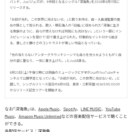
バンド、Juz (ジュズ)が、8作目となるシングル「深海魚」を2026年6月17日に
リリースする。

「お前が光れ、この世界に光はないぜ。」と歌う本作は、故・大島渚監督の座
右の銘として知られる、歌人・明石海人の『白描』に収められた「深海に生き
る魚族のように、自らが燃えなければ何処にも光はない。」という一節にイン
スピレーションを受けて1日で書き上げられた。印象的なイントロから始ま
る、激しさと静けさのコントラストが美しい作品となっている。

「光の当たらないアンダーグラウンドシーンでも自らを光らせようともがく自
分の姿に重なり、一気に書き上げた。」とJuzは語る。

6月20日（土）午後12時には同曲のミュージックビデオがJuzのYouTubeチャ
ンネルで公開予定となっている。「お前が光れ、この世界に光はないぜ。」と
題して、シングルリリース翌日の6月18日、東京・三軒茶屋 HEAVEN'S DOOR
からリリース記念ツアーを開始する。
なお「
深海魚
」は、
Apple Music
、
Spotify
、
LINE MUSIC
、
YouTube
Music
、
Amazon Music Unlimited
などの音楽配信サービスで聴くこと
ができる。
各配信サービス：
深海魚