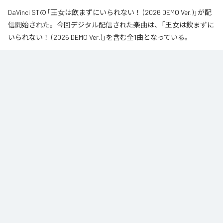
DaVinci STの「王女は飲まずにいられない！ (2026 DEMO Ver.)」が配
信開始された。今回デジタル配信された楽曲は、「王女は飲まずに
いられない！ (2026 DEMO Ver.)」を含む全1曲となっている。
なお「
王女は飲まずにいられない！ (2026 DEMO Ver.)
」は、
Apple
Music
、
Spotify
、
LINE MUSIC
、
YouTube Music
、
Amazon Music
Unlimited
などの音楽配信サービスで聴くことができる。
各配信サービス：
王女は飲まずにいられない！ (2026 DEMO Ver.)
1
：
王女は飲まずにいられない！ (2026 DEMO
Ver.)
DaVinci ST