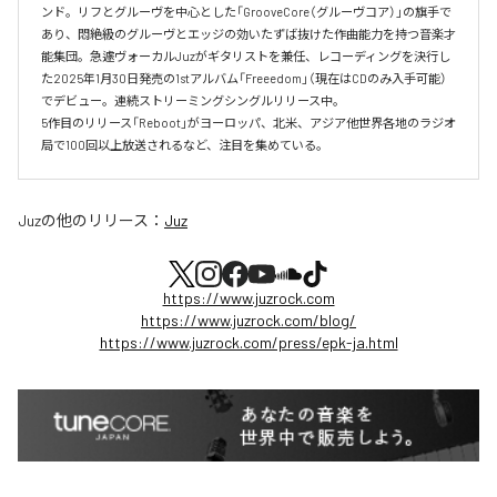
ンド。リフとグルーヴを中心とした「GrooveCore（グルーヴコア）」の旗手で
あり、悶絶級のグルーヴとエッジの効いたずば抜けた作曲能力を持つ音楽才
能集団。急遽ヴォーカルJuzがギタリストを兼任、レコーディングを決行し
た2025年1月30日発売の1stアルバム「Freeedom」（現在はCDのみ入手可能）
でデビュー。連続ストリーミングシングルリリース中。

5作目のリリース「Reboot」がヨーロッパ、北米、アジア他世界各地のラジオ
局で100回以上放送されるなど、注目を集めている。
Juz
の他のリリース：
Juz
https://www.juzrock.com
https://www.juzrock.com/blog/
https://www.juzrock.com/press/epk-ja.html