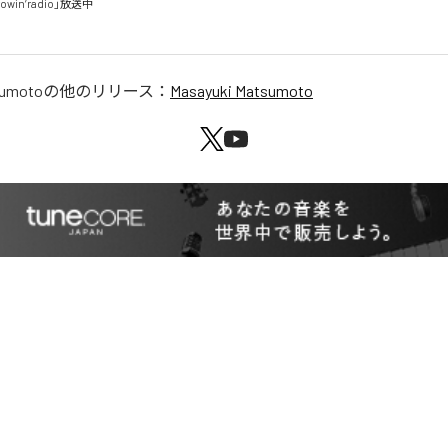
owin’radio」放送中

sumoto
の他のリリース：
Masayuki Matsumoto