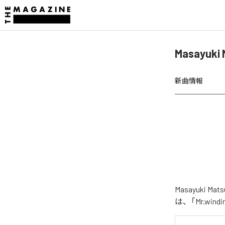
Masayuki
新曲情報
Masayuki 
は、「Mr.win