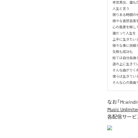
老若男女、誰もが
人生と言う

限りある時間の中
様々な喜怒哀楽を
心の風景を映して
誰だって人生を

上手に生きたいと願
様々な事に挑戦する
失敗も成功も

総ては自分自身と言
道の上に生きてい
そんな曲がりくね
僕らは生きている。
そんな心の楽曲
なお「
Mr.windi
Music Unlimite
各配信サービ