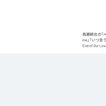
高瀬統也の「∞
me」「いつ言う？」
End of O
なお「
∞
」は、
などの音楽配
各配信サービ
1
：
AI