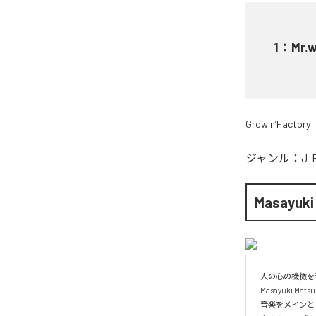
1
：
Mr.w
Growin’Factory
ジャンル：
J-
Masayuki
人の心の機微を音
Masayuki Mat
音楽をメインとし