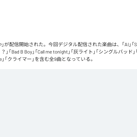
」が配信開始された。今回デジタル配信された楽曲は、「AI」「Say yo
「Bad B Boy」「Call me tonight」「灰ライト」「シングルバッド」「It’s 
ur Love」「クライマー」を含む全9曲となっている。
Apple Music
、
Spotify
、
LINE MUSIC
、
YouTube Music
、
Amazon Mus
信サービスで聴くことができる。
ス：
∞