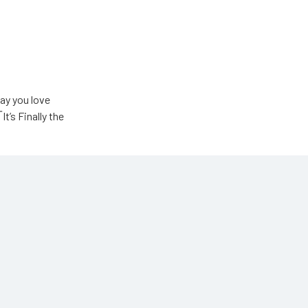
u love
Finally the
ic Unlimited