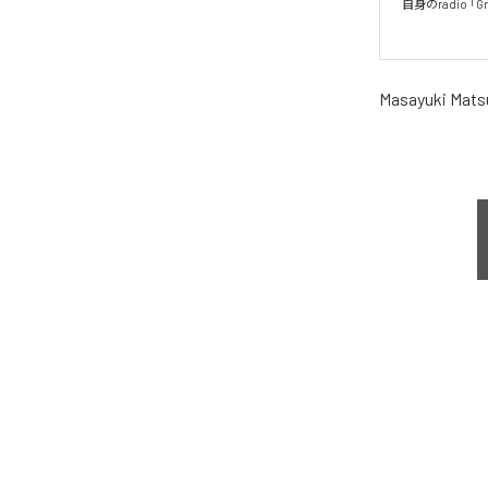
自身のradio 「Gr
Masayuki Mat