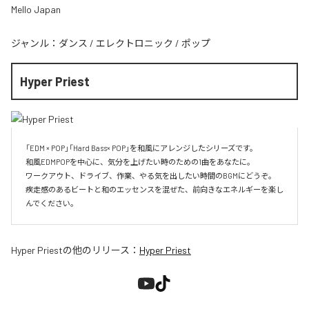
Mello Japan
ジャンル：
ダンス
/
エレクトロニック
/
ポップ
Hyper Priest
「EDM × POP」「Hard Bass× POP」を和風にアレンジしたシリーズです。

和風EDMPOPを中心に、気分を上げたい時のための1曲をあなたに。

ワークアウト、ドライブ、作業、やる気を出したい時間のBGMにどうぞ。

疾走感のあるビートと和のエッセンスを混ぜた、前向きなエネルギーを楽し
んでください。
Hyper Priest
の他のリリース：
Hyper Priest