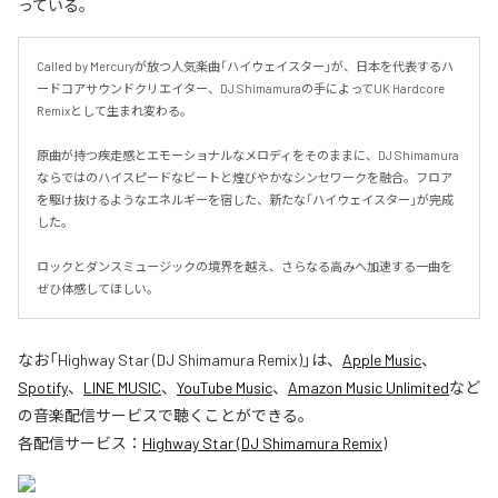
っている。
Called by Mercuryが放つ人気楽曲「ハイウェイスター」が、日本を代表するハ
ードコアサウンドクリエイター、DJ Shimamuraの手によってUK Hardcore 
Remixとして生まれ変わる。

原曲が持つ疾走感とエモーショナルなメロディをそのままに、DJ Shimamura
ならではのハイスピードなビートと煌びやかなシンセワークを融合。フロア
を駆け抜けるようなエネルギーを宿した、新たな「ハイウェイスター」が完成
した。

ロックとダンスミュージックの境界を越え、さらなる高みへ加速する一曲を
ぜひ体感してほしい。
なお「
Highway Star (DJ Shimamura Remix)
」は、
Apple Music
、
Spotify
、
LINE MUSIC
、
YouTube Music
、
Amazon Music Unlimited
など
の音楽配信サービスで聴くことができる。
各配信サービス：
Highway Star (DJ Shimamura Remix)