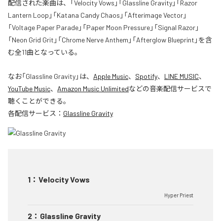
配信された楽曲は、「Velocity Vows」「Glassline Gravity」「Razor
Lantern Loop」「Katana Candy Chaos」「Afterimage Vector」
「Voltage Paper Parade」「Paper Moon Pressure」「Signal Razor」
「Neon Grid Grit」「Chrome Nerve Anthem」「Afterglow Blueprint」を含
む全11曲となっている。
なお「
Glassline Gravity
」は、
Apple Music
、
Spotify
、
LINE MUSIC
、
YouTube Music
、
Amazon Music Unlimited
などの音楽配信サービスで
聴くことができる。
各配信サービス：
Glassline Gravity
1
：
Velocity Vows
Hyper Priest
2
：
Glassline Gravity