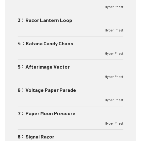
Hyper Priest
3
：
Razor Lantern Loop
Hyper Priest
4
：
Katana Candy Chaos
Hyper Priest
5
：
Afterimage Vector
Hyper Priest
6
：
Voltage Paper Parade
Hyper Priest
7
：
Paper Moon Pressure
Hyper Priest
8
：
Signal Razor