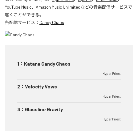
YouTube Music
、
Amazon Music Unlimited
などの音楽配信サービスで
聴くことができる。
各配信サービス：
Candy Chaos
1
：
Katana Candy Chaos
Hyper Priest
2
：
Velocity Vows
Hyper Priest
3
：
Glassline Gravity
Hyper Priest