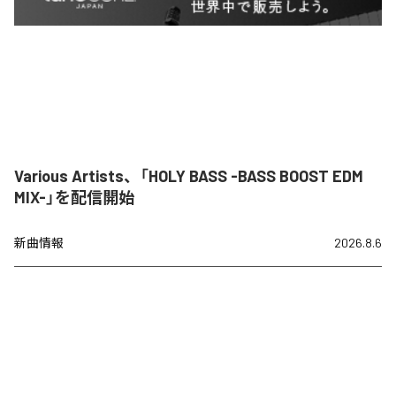
Various Artists、「HOLY BASS -BASS BOOST EDM
MIX-」を配信開始
新曲情報
2026.8.6