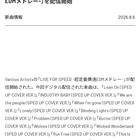
EDMメドレー-」を配信開始
新曲情報
2026.8.6
Various Artistsの「LIVE FOR SPEED -超定番爆速EDMメドレー-」が配
信開始された。今回デジタル配信された楽曲は、「Lean On (SPED
UP COVER VER.)」「INDUSTRY BABY (SPED UP COVER VER.)」「We are
the people (SPED UP COVER VER.)」「When I'm gone (SPED UP COVER
VER.)」「Lonely (SPED UP COVER VER.)」「Blinding Lights (SPED UP
COVER VER.)」「Problem (SPED UP COVER VER.)」「Butter (SPED UP
COVER VER.)」「Wolves (SPED UP COVER VER.)」「Wicked Wonderland
(SPED UP COVER VER.)」「Run Free (SPED UP COVER VER.)」「This Is