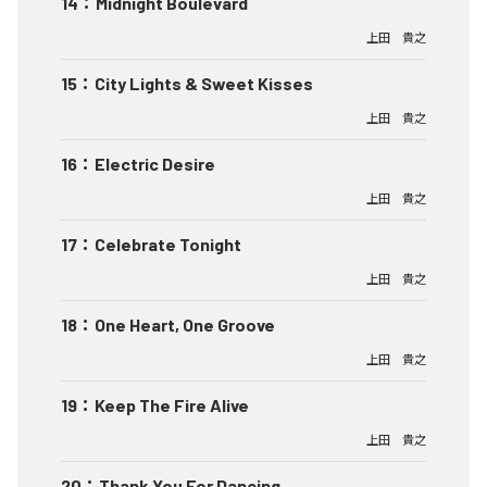
14
：
Midnight Boulevard
上田 貴之
15
：
City Lights & Sweet Kisses
上田 貴之
16
：
Electric Desire
上田 貴之
17
：
Celebrate Tonight
上田 貴之
18
：
One Heart, One Groove
上田 貴之
19
：
Keep The Fire Alive
上田 貴之
20
：
Thank You For Dancing