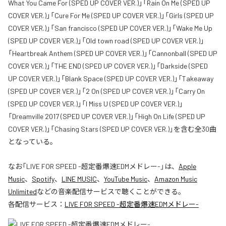
What You Came For (SPED UP COVER VER.)」「Rain On Me (SPED UP
COVER VER.)」「Cure For Me (SPED UP COVER VER.)」「Girls (SPED UP
COVER VER.)」「San francisco (SPED UP COVER VER.)」「Wake Me Up
(SPED UP COVER VER.)」「Old town road (SPED UP COVER VER.)」
「Heartbreak Anthem (SPED UP COVER VER.)」「Cannonball (SPED UP
COVER VER.)」「THE END (SPED UP COVER VER.)」「Darkside (SPED
UP COVER VER.)」「Blank Space (SPED UP COVER VER.)」「Takeaway
(SPED UP COVER VER.)」「2 On (SPED UP COVER VER.)」「Carry On
(SPED UP COVER VER.)」「I Miss U (SPED UP COVER VER.)」
「Dreamville 2017 (SPED UP COVER VER.)」「High On Life (SPED UP
COVER VER.)」「Chasing Stars (SPED UP COVER VER.)」を含む全30曲
となっている。
なお「
LIVE FOR SPEED -超定番爆速EDMメドレー-
」は、
Apple
Music
、
Spotify
、
LINE MUSIC
、
YouTube Music
、
Amazon Music
Unlimited
などの音楽配信サービスで聴くことができる。
各配信サービス：
LIVE FOR SPEED -超定番爆速EDMメドレー-