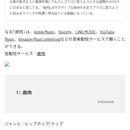
な事が起きようと無理矢理にでも少しプラスに変えようとする姿勢がHIPHOP
にはあると信じてる。「皮肉」はネガティブな自分のままでプラスに変えよう
と試みるマインドが色濃く滲み出ている楽曲になっている。
なお「
皮肉
」は、
Apple Music
、
Spotify
、
LINE MUSIC
、
YouTube
Music
、
Amazon Music Unlimited
などの音楽配信サービスで聴くこと
ができる。
各配信サービス：
皮肉
1
：
皮肉
K-Schmidt
ジャンル：
ヒップホップ/ラップ