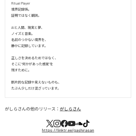
Ritual Player

境界記録係。

証明ではなく観測。

AIと人間、現実と夢、

ノイズと音楽。

名前のつかない境界を、

静かに記録しています。

正しさを決めるためではなく、

そこに“何かがあった感覚”を

残すために。

断片的な記録や見えないものも、

たぶん少しだけ混ざっています。
がしらさん
の他のリリース：
がしらさん
https://linktr.ee/gashirasan