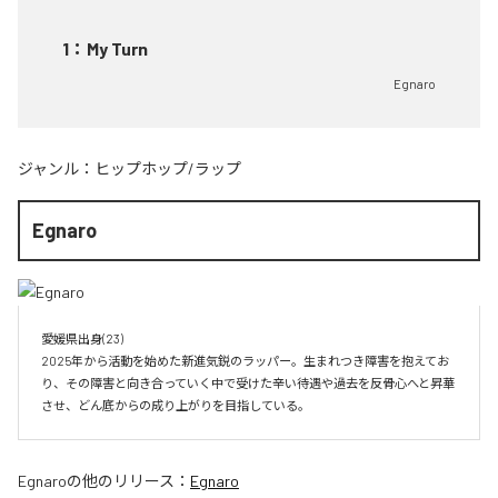
1
：
My Turn
Egnaro
ジャンル：
ヒップホップ/ラップ
Egnaro
愛媛県出身(23)　

2025年から活動を始めた新進気鋭のラッパー。生まれつき障害を抱えてお
り、その障害と向き合っていく中で受けた辛い待遇や過去を反骨心へと昇華
させ、どん底からの成り上がりを目指している。
Egnaro
の他のリリース：
Egnaro