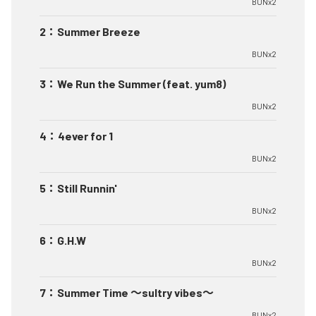
BUNx2
2
：
Summer Breeze
BUNx2
3
：
We Run the Summer (feat. yum8)
BUNx2
4
：
4ever for 1
BUNx2
5
：
Still Runnin'
BUNx2
6
：
G.H.W
BUNx2
7
：
Summer Time 〜sultry vibes〜
BUNx2