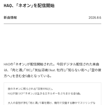
HAQ、「ネオン」を配信開始
新曲情報
2026.8.6
HAQの「ネオン」が配信開始された。今回デジタル配信された楽曲
は、「肉と酒」「18C」「気仙沼魂 (feat. 牡丹)」「知らない街へ」「空の彼
方へ」を含む全5曲となっている。
夜のネオンに照らされる「日常の叫び」。

HAQが放つEP『ネオン』は生きるエネルギーをぶちまける全5曲。

大人の哀愁が滲む「肉と酒」で幕を開け、機内で交錯する静かでスリリングな