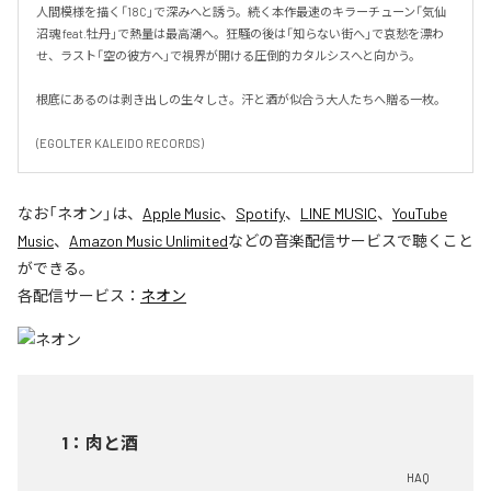
人間模様を描く「18C」で深みへと誘う。続く本作最速のキラーチューン「気仙
沼魂 feat.牡丹」で熱量は最高潮へ。狂騒の後は「知らない街へ」で哀愁を漂わ
せ、ラスト「空の彼方へ」で視界が開ける圧倒的カタルシスへと向かう。

根底にあるのは剥き出しの生々しさ。汗と酒が似合う大人たちへ贈る一枚。

(EGOLTER KALEIDO RECORDS)
なお「
ネオン
」は、
Apple Music
、
Spotify
、
LINE MUSIC
、
YouTube
Music
、
Amazon Music Unlimited
などの音楽配信サービスで聴くこと
ができる。
各配信サービス：
ネオン
1
：
肉と酒
HAQ